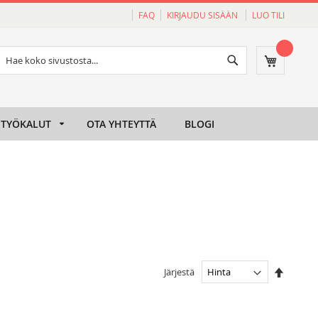
FAQ
KIRJAUDU SISÄÄN
LUO TILI
Haku
Ostoskori
Haku
TYÖKALUT
OTA YHTEYTTÄ
BLOGI
Aseta
Järjestä
laskeva
järjesty