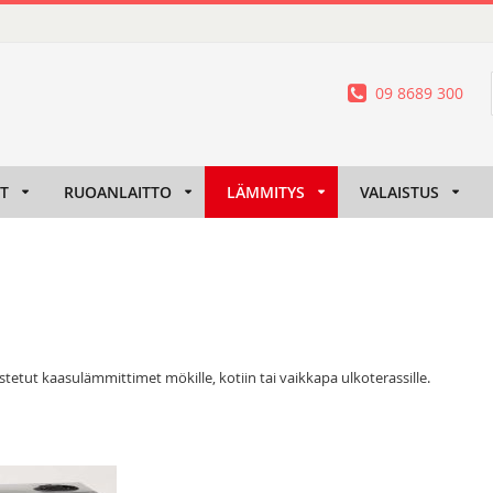
09 8689 300
IT
RUOANLAITTO
LÄMMITYS
VALAISTUS
etut kaasulämmittimet mökille, kotiin tai vaikkapa ulkoterassille.