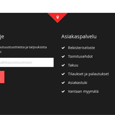
je
Asiakaspalvelu
uutuustuotteista ja tarjouksista
Rekisteriseloste
i
Toimitusehdot
mme:
Takuu
Tilaukset ja palautukset
e
Asiakastuki
Vantaan myymälä