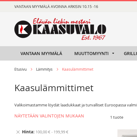
Skip
VANTAAN MYYMÄLÄ AVOINNA ARKISIN 10.15 -16
to
Content
VANTAAN MYYMÄLÄ
MUUTTOMYYNTI
GRILL
Etusivu
Lämmitys
Kaasulämmittimet
Kaasulämmittimet
Valikoimastamme löydät laadukkaat ja turvalliset Euroopassa valmist
NÄYTETÄÄN VALINTOJEN MUKAAN
1
tuote
Hinta
100,00 € - 199,99 €