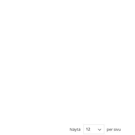
Näytä
per sivu