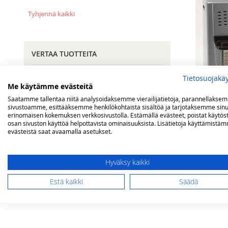
Tyhjennä kaikki
VERTAA TUOTTEITA
Sinulla ei vertailtavia tuotteita.
Tietosuojakä
Me käytämme evästeitä
Saatamme tallentaa niitä analysoidaksemme vierailijatietoja, parannellakse
sivustoamme, esittääksemme henkilökohtaista sisältöä ja tarjotaksemme sinu
erinomaisen kokemuksen verkkosivustolla. Estämällä evästeet, poistat käytös
OMA TOIVELISTA
osan sivuston käyttöä helpottavista ominaisuuksista. Lisätietoja käyttämistä
Bella nestek
evästeistä saat avaamalla asetukset.
Sinulla ei ole tuotteita toivelistallasi.
Rating:
Hyväksy kaikki
90%
199,00 €
Estä kaikki
Säädä
Ei varastossa