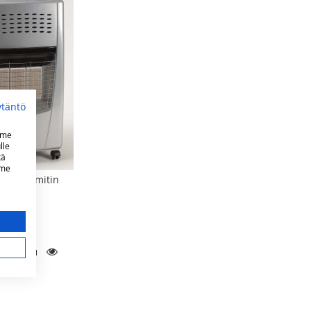
ytäntö
mme
lle
tä
mme
aasulämmitin
LISÄÄ
LISÄÄ
KATSO
TOIVELISTAAN
VERTAILUUN