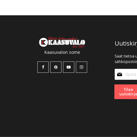
Uutiskir
Kaasuvalon some
Saat tietoa 
sähköpostiis
Tilaa
uutiskirjee
Tilaa
uutiskirj