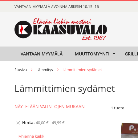
Skip
VANTAAN MYYMÄLÄ AVOINNA ARKISIN 10.15 -16
to
Content
VANTAAN MYYMÄLÄ
MUUTTOMYYNTI
GRILL
Etusivu
Lämmitys
Lämmittimien sydämet
Lämmittimien sydämet
NÄYTETÄÄN VALINTOJEN MUKAAN
1
tuote
Hinta
40,00 € - 49,99 €
Tyhjennä kaikki