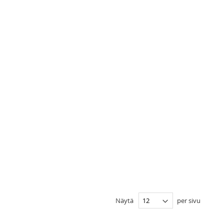
Näytä
per sivu