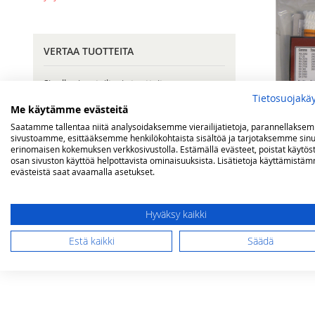
VERTAA TUOTTEITA
Sinulla ei vertailtavia tuotteita.
Tietosuojakä
Me käytämme evästeitä
Saatamme tallentaa niitä analysoidaksemme vierailijatietoja, parannellakse
OMA TOIVELISTA
sivustoamme, esittääksemme henkilökohtaista sisältöä ja tarjotaksemme sinu
erinomaisen kokemuksen verkkosivustolla. Estämällä evästeet, poistat käytös
Corona valop
osan sivuston käyttöä helpottavista ominaisuuksista. Lisätietoja käyttämistä
Sinulla ei ole tuotteita toivelistallasi.
evästeistä saat avaamalla asetukset.
sydän
49,00 €
Hyväksy kaikki
Lisää ostos
Estä kaikki
Säädä