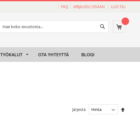
FAQ
KIRJAUDU SISÄÄN
LUO TILI
Haku
Ostoskori
Haku
TYÖKALUT
OTA YHTEYTTÄ
BLOGI
Aseta
Järjestä
laskeva
järjesty