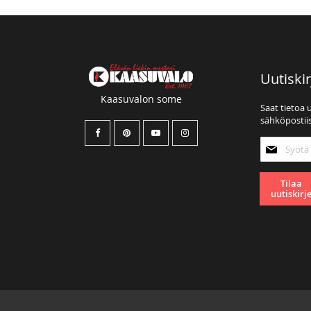
Uutiskir
Kaasuvalon some
Saat tietoa 
sähköpostiis
Tilaa
uutiskirjee
Tilaa
uutiskirj