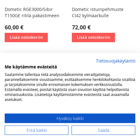
Dometic RGE3000/Sibir
Dometic istuinpehmuste
T150GE ritilä pakastimeen
CI42 kylmäarkulle
60,00 €
72,00 €
Lisää ostoskoriin
Lisää ostoskoriin
Tietosuojakäytäntö
Me käytämme evästeitä
Saatamme tallentaa niitä analysoidaksemme vierailijatietoja,
parannellaksemme sivustoamme, esittääksemme henkilökohtaista sisältöä
ja tarjotaksemme sinulle erinomaisen kokemuksen verkkosivustolla.
Estämällä evästeet, poistat käytöstä osan sivuston käyttöä helpottavista
ominaisuuksista. Lisätietoja käyttämistämme evästeistä saat avaamalla
asetukset.
Hyväksy kaikki
Estä kaikki
Säädä
Dometic jääkaapin hylly
Dometic jääkaapin hylly