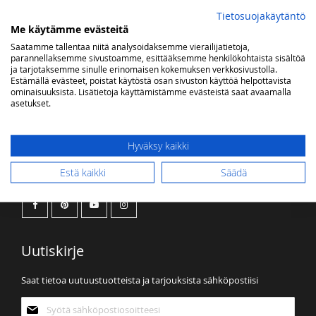
OMA TOIVELISTA
Tietosuojakäytäntö
Me käytämme evästeitä
Saatamme tallentaa niitä analysoidaksemme vierailijatietoja,
Sinulla ei ole tuotteita toivelistallasi.
parannellaksemme sivustoamme, esittääksemme henkilökohtaista sisältöä
ja tarjotaksemme sinulle erinomaisen kokemuksen verkkosivustolla.
Estämällä evästeet, poistat käytöstä osan sivuston käyttöä helpottavista
ominaisuuksista. Lisätietoja käyttämistämme evästeistä saat avaamalla
asetukset.
Hyväksy kaikki
Kaasuvalon some
Estä kaikki
Säädä
Uutiskirje
Saat tietoa uutuustuotteista ja tarjouksista sähköpostiisi
Tilaa
uutiskirjeemme: