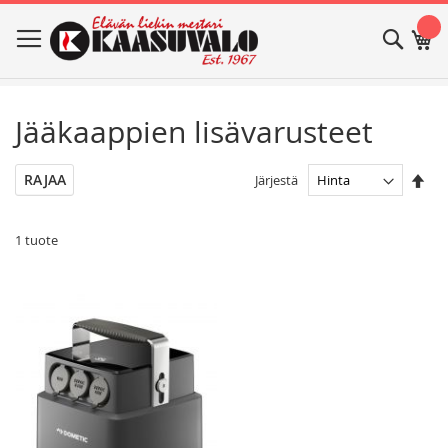
Skip
Haku
Os
to
Content
Jääkaappien lisävarusteet
Ase
RAJAA
Järjestä
las
jär
1
tuote