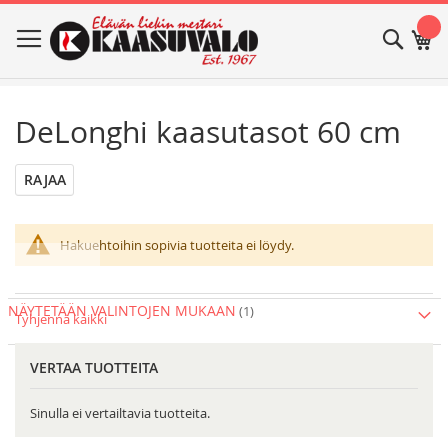
Skip
Haku
Os
to
Content
DeLonghi kaasutasot 60 cm
RAJAA
Hakuehtoihin sopivia tuotteita ei löydy.
NÄYTETÄÄN VALINTOJEN MUKAAN
Tyhjennä kaikki
VERTAA TUOTTEITA
Sinulla ei vertailtavia tuotteita.