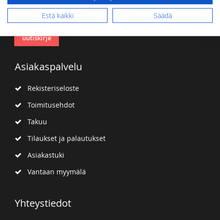
Tilaa
uutiskirjeemme:
Estä kaikki
Säädä
Tilaa
uutiskirje
Asiakaspalvelu
Rekisteriseloste
Toimitusehdot
Takuu
Tilaukset ja palautukset
Asiakastuki
Vantaan myymälä
Yhteystiedot