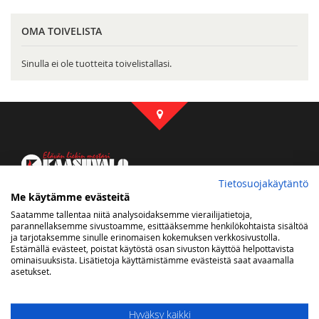
OMA TOIVELISTA
Sinulla ei ole tuotteita toivelistallasi.
Tietosuojakäytäntö
Kaasuvalon some
Me käytämme evästeitä
Saatamme tallentaa niitä analysoidaksemme vierailijatietoja,
parannellaksemme sivustoamme, esittääksemme henkilökohtaista sisältöä
ja tarjotaksemme sinulle erinomaisen kokemuksen verkkosivustolla.
Estämällä evästeet, poistat käytöstä osan sivuston käyttöä helpottavista
ominaisuuksista. Lisätietoja käyttämistämme evästeistä saat avaamalla
Uutiskirje
asetukset.
Saat tietoa uutuustuotteista ja tarjouksista sähköpostiisi
Hyväksy kaikki