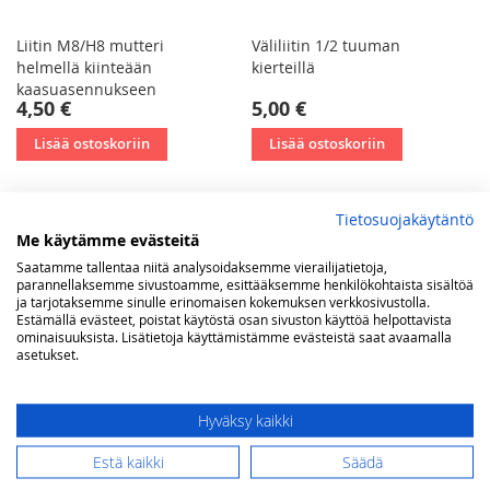
Liitin M8/H8 mutteri
Väliliitin 1/2 tuuman
helmellä kiinteään
kierteillä
kaasuasennukseen
4,50 €
5,00 €
Lisää ostoskoriin
Lisää ostoskoriin
Tietosuojakäytäntö
Me käytämme evästeitä
Saatamme tallentaa niitä analysoidaksemme vierailijatietoja,
parannellaksemme sivustoamme, esittääksemme henkilökohtaista sisältöä
ja tarjotaksemme sinulle erinomaisen kokemuksen verkkosivustolla.
Estämällä evästeet, poistat käytöstä osan sivuston käyttöä helpottavista
ominaisuuksista. Lisätietoja käyttämistämme evästeistä saat avaamalla
asetukset.
Hyväksy kaikki
Estä kaikki
Säädä