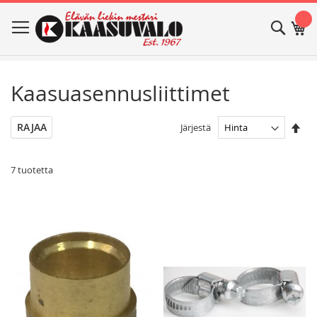
Skip
Haku
Os
to
Content
Kaasuasennusliittimet
Ase
RAJAA
Järjestä
las
jär
7
tuotetta