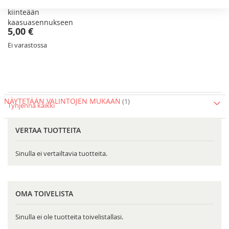
Liitin sokea helmi S8
kiinteään
kaasuasennukseen
5,00 €
Ei varastossa
NÄYTETÄÄN VALINTOJEN MUKAAN
Tyhjennä kaikki
VERTAA TUOTTEITA
Sinulla ei vertailtavia tuotteita.
OMA TOIVELISTA
Sinulla ei ole tuotteita toivelistallasi.