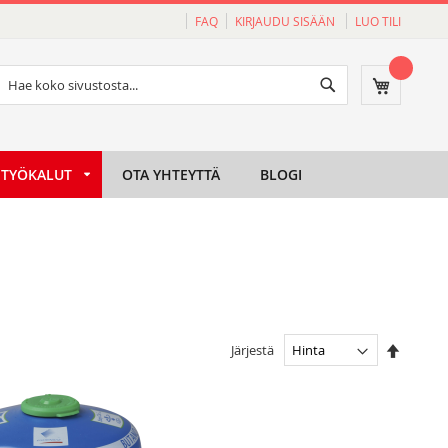
FAQ
KIRJAUDU SISÄÄN
LUO TILI
Haku
Ostoskori
Haku
TYÖKALUT
OTA YHTEYTTÄ
BLOGI
Aseta
Järjestä
laskeva
järjesty