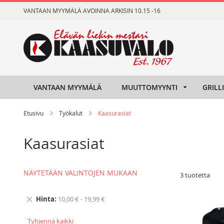
Skip
VANTAAN MYYMÄLÄ AVOINNA ARKISIN 10.15 -16
to
Content
VANTAAN MYYMÄLÄ
MUUTTOMYYNTI
GRILL
Etusivu
Työkalut
Kaasurasiat
Kaasurasiat
NÄYTETÄÄN VALINTOJEN MUKAAN
3
tuotetta
Hinta
10,00 € - 19,99 €
Tyhjennä kaikki