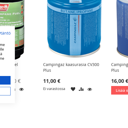
ytäntö
mme
lle
tä
mme
pane Fuel
Campingaz kaasurasia CV300
Camping
Plus
Plus
24,00 €
11,00 €
16,00 
m.
LISÄÄ
LISÄÄ
KATSO
LISÄÄ
LISÄÄ
KATSO
Ei varastossa
Lisää 
TOIVELISTAAN
VERTAILUUN
TOIVELISTAAN
VERTAILUUN