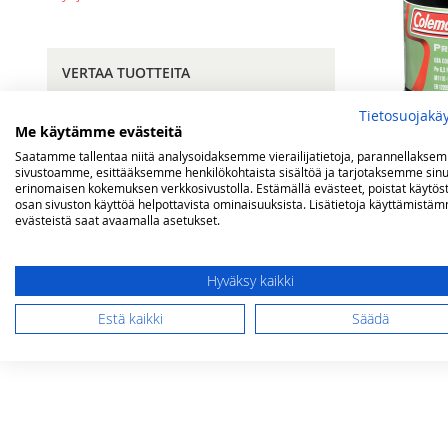
VERTAA TUOTTEITA
Tietosuojakä
Sinulla ei vertailtavia tuotteita.
Me käytämme evästeitä
Saatamme tallentaa niitä analysoidaksemme vierailijatietoja, parannellakse
sivustoamme, esittääksemme henkilökohtaista sisältöä ja tarjotaksemme sinu
erinomaisen kokemuksen verkkosivustolla. Estämällä evästeet, poistat käytös
OMA TOIVELISTA
osan sivuston käyttöä helpottavista ominaisuuksista. Lisätietoja käyttämistä
evästeistä saat avaamalla asetukset.
Coleman Pro
Sinulla ei ole tuotteita toivelistallasi.
Tarjoushinta
Hyväksy kaikki
10,00 €
Nor
Ei varastossa
Estä kaikki
Säädä