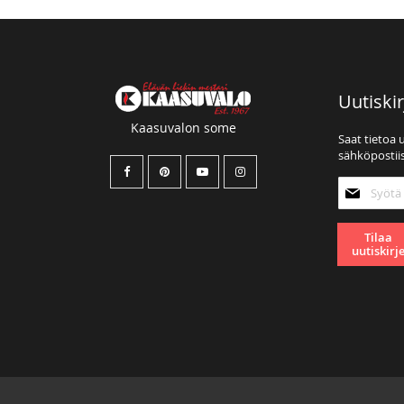
Uutiskir
Kaasuvalon some
Saat tietoa 
sähköpostiis
Tilaa
uutiskirjee
Tilaa
uutiskirj