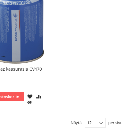
az kaasurasia CV470
€
LISÄÄ
LISÄÄ
ostoskoriin
TOIVELISTAAN
VERTAILUUN
KATSO
Näytä
per sivu