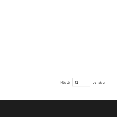
Näytä
per sivu