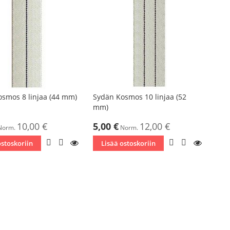
smos 8 linjaa (44 mm)
Sydän Kosmos 10 linjaa (52
mm)
ta
Tarjoushinta
10,00 €
5,00 €
12,00 €
Norm.
Norm.
LISÄÄ
LISÄÄ
KATSO
LISÄÄ
LISÄÄ
KATSO
ostoskoriin
Lisää ostoskoriin
TOIVELISTAAN
VERTAILUUN
TOIVELISTAAN
VERTAILUU