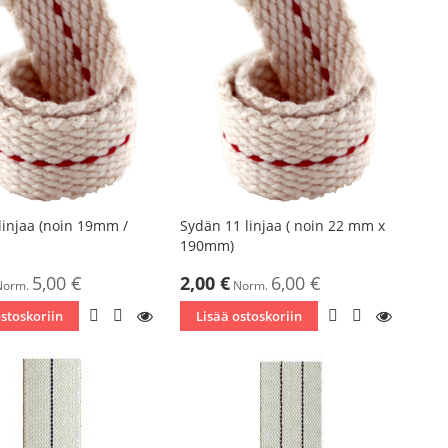
linjaa (noin 19mm /
Sydän 11 linjaa ( noin 22 mm x
190mm)
ta
Tarjoushinta
5,00 €
2,00 €
6,00 €
Norm.
Norm.
LISÄÄ
LISÄÄ
KATSO
LISÄÄ
LISÄÄ
KATSO
ostoskoriin
Lisää ostoskoriin
TOIVELISTAAN
VERTAILUUN
TOIVELISTAAN
VERTAILUU