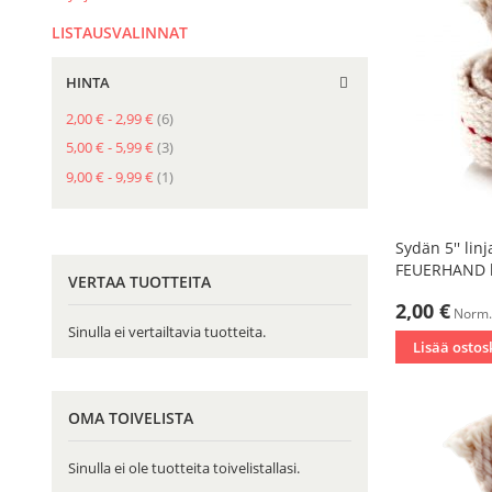
LISTAUSVALINNAT
HINTA
tuote
2,00 €
-
2,99 €
6
tuote
5,00 €
-
5,99 €
3
tuote
9,00 €
-
9,99 €
1
Sydän 5'' linj
FEUERHAND l
VERTAA TUOTTEITA
Tarjoushinta
2,00 €
Norm.
Sinulla ei vertailtavia tuotteita.
Lisää ostos
OMA TOIVELISTA
Sinulla ei ole tuotteita toivelistallasi.