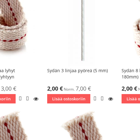
aa lyhyt
Sydän 3 linjaa pyöreä (5 mm)
Sydän 8 
yhtyyn
180mm)
Tarjoushinta
Tarjoushin
3,00 €
2,00 €
7,00 €
2,00 €
Norm.
LISÄÄ
LISÄÄ
KATSO
LISÄÄ
LISÄÄ
KATSO
koriin
Lisää ostoskoriin
Lisää 
TOIVELISTAAN
VERTAILUUN
TOIVELISTAAN
VERTAILUUN