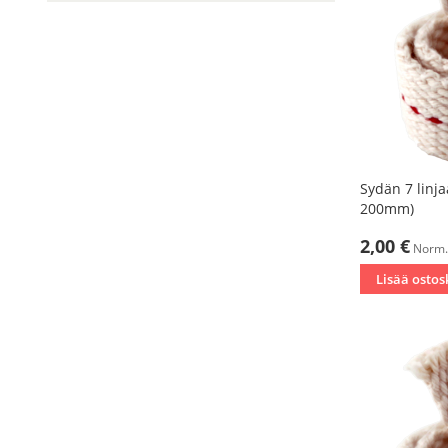
Sydän 7 linj
200mm)
Tarjoushinta
2,00 €
Norm.
Lisää ostos