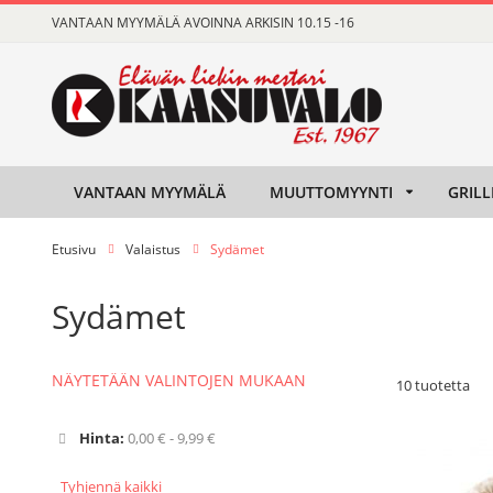
Skip
VANTAAN MYYMÄLÄ AVOINNA ARKISIN 10.15 -16
to
Content
VANTAAN MYYMÄLÄ
MUUTTOMYYNTI
GRILL
Etusivu
Valaistus
Sydämet
Sydämet
NÄYTETÄÄN VALINTOJEN MUKAAN
10
tuotetta
Hinta
0,00 € - 9,99 €
Tyhjennä kaikki