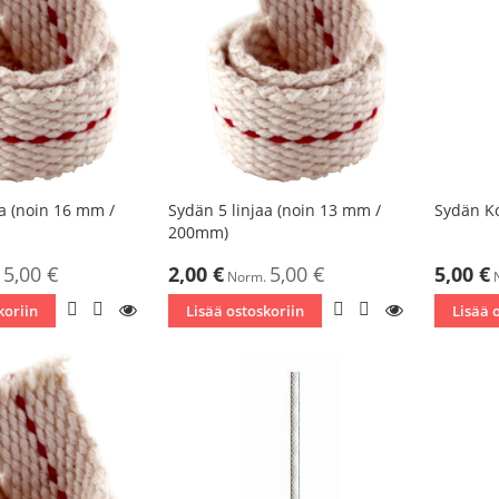
aa (noin 16 mm /
Sydän 5 linjaa (noin 13 mm /
Sydän Ko
200mm)
Tarjoushinta
Tarjoushin
5,00 €
2,00 €
5,00 €
5,00 €
Norm.
LISÄÄ
LISÄÄ
KATSO
LISÄÄ
LISÄÄ
KATSO
koriin
Lisää ostoskoriin
Lisää 
TOIVELISTAAN
VERTAILUUN
TOIVELISTAAN
VERTAILUUN