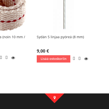
aa (noin 10 mm /
Sydän 5 linjaa pyöreä (8 mm)
9,00 €
LISÄÄ
LISÄÄ
KATSO
LISÄÄ
LISÄÄ
KATSO
Lisää ostoskoriin
TOIVELISTAAN
VERTAILUUN
TOIVELISTAAN
VERTAILUUN