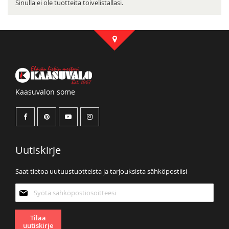
Sinulla ei ole tuotteita toivelistallasi.
Kaasuvalon some
Uutiskirje
Saat tietoa uutuustuotteista ja tarjouksista sähköpostiisi
Tilaa
uutiskirjeemme:
Tilaa
uutiskirje