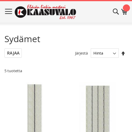
Skip
Haku
Os
to
Content
Sydämet
Ase
RAJAA
Järjestä
las
jär
5
tuotetta