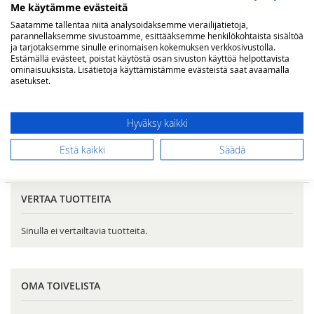
Me käytämme evästeitä
Saatamme tallentaa niitä analysoidaksemme vierailijatietoja,
Sydän Matador 20 linjaa (88
parannellaksemme sivustoamme, esittääksemme henkilökohtaista sisältöä
mm)
ja tarjotaksemme sinulle erinomaisen kokemuksen verkkosivustolla.
Estämällä evästeet, poistat käytöstä osan sivuston käyttöä helpottavista
15,00 €
ominaisuuksista. Lisätietoja käyttämistämme evästeistä saat avaamalla
asetukset.
Lisää ostoskoriin
Hyväksy kaikki
Estä kaikki
Säädä
NÄYTETÄÄN VALINTOJEN MUKAAN
Tyhjennä kaikki
VERTAA TUOTTEITA
Sinulla ei vertailtavia tuotteita.
OMA TOIVELISTA