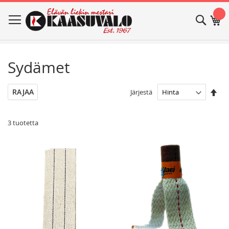
Skip
Haku
Os
to
Content
Sydämet
Ase
RAJAA
Järjestä
las
jär
3
tuotetta