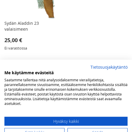
Sydän Aladdin 23
valaisimeen
25,00 €
Ei varastossa
Tietosuojakäytäntö
Me käytämme evästeitä
NÄYTETÄÄN VALINTOJEN MUKAAN
Tyhjennä kaikki
Saatamme tallentaa niitä analysoidaksemme vierailijatietoja,
parannellaksemme sivustoamme, esittääksemme henkilökohtaista sisältöä
ja tarjotaksemme sinulle erinomaisen kokemuksen verkkosivustolla.
VERTAA TUOTTEITA
Estämällä evästeet, poistat käytöstä osan sivuston käyttöä helpottavista
ominaisuuksista. Lisätietoja käyttämistämme evästeistä saat avaamalla
asetukset.
Sinulla ei vertailtavia tuotteita.
Hyväksy kaikki
OMA TOIVELISTA