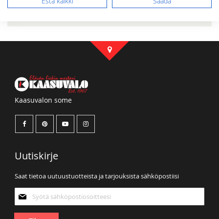
Estä kaikki
Säädä
Sinulla ei ole tuotteita toivelistallasi.
Kaasuvalon some
Uutiskirje
Saat tietoa uutuustuotteista ja tarjouksista sähköpostiisi
Tilaa
uutiskirjeemme: