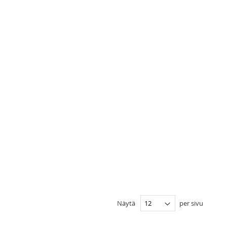
Näytä
per sivu