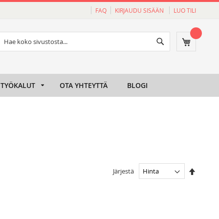
FAQ
KIRJAUDU SISÄÄN
LUO TILI
Haku
Ostoskori
Haku
TYÖKALUT
OTA YHTEYTTÄ
BLOGI
Aseta
Järjestä
laskeva
järjesty