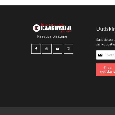
Uutiskir
Kaasuvalon some
Saat tietoa 
sähköpostiis
Tilaa
uutiskirjee
Tilaa
uutiskirj