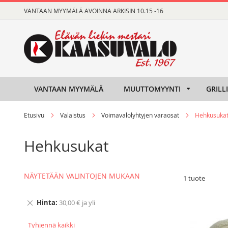
Skip
VANTAAN MYYMÄLÄ AVOINNA ARKISIN 10.15 -16
to
Content
VANTAAN MYYMÄLÄ
MUUTTOMYYNTI
GRILL
Etusivu
Valaistus
Voimavalolyhtyjen varaosat
Hehkusuka
Hehkusukat
NÄYTETÄÄN VALINTOJEN MUKAAN
1
tuote
Hinta
30,00 € ja yli
Tyhjennä kaikki