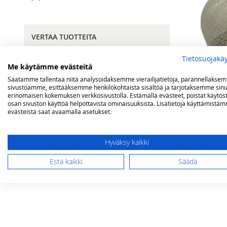
VERTAA TUOTTEITA
Tietosuojakä
Sinulla ei vertailtavia tuotteita.
Me käytämme evästeitä
Saatamme tallentaa niitä analysoidaksemme vierailijatietoja, parannellakse
sivustoamme, esittääksemme henkilökohtaista sisältöä ja tarjotaksemme sinu
erinomaisen kokemuksen verkkosivustolla. Estämällä evästeet, poistat käytös
OMA TOIVELISTA
osan sivuston käyttöä helpottavista ominaisuuksista. Lisätietoja käyttämistä
evästeistä saat avaamalla asetukset.
Hehkusukka 
Sinulla ei ole tuotteita toivelistallasi.
Hyväksy kaikki
35,00 €
Lisää ostos
Estä kaikki
Säädä