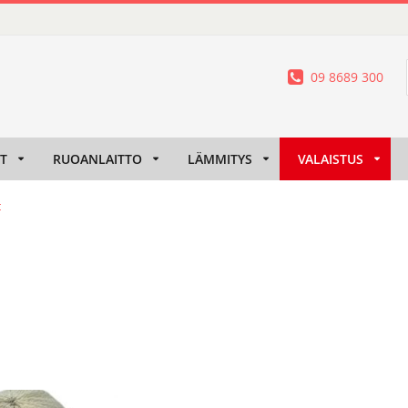
09 8689 300
IT
RUOANLAITTO
LÄMMITYS
VALAISTUS
t