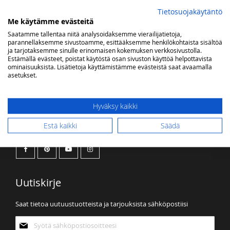
OMA TOIVELISTA
Tietosuojakäytäntö
Me käytämme evästeitä
Saatamme tallentaa niitä analysoidaksemme vierailijatietoja,
Sinulla ei ole tuotteita toivelistallasi.
parannellaksemme sivustoamme, esittääksemme henkilökohtaista sisältöä
ja tarjotaksemme sinulle erinomaisen kokemuksen verkkosivustolla.
Estämällä evästeet, poistat käytöstä osan sivuston käyttöä helpottavista
ominaisuuksista. Lisätietoja käyttämistämme evästeistä saat avaamalla
asetukset.
Hyväksy kaikki
Kaasuvalon some
Estä kaikki
Säädä
Uutiskirje
Saat tietoa uutuustuotteista ja tarjouksista sähköpostiisi
Tilaa
uutiskirjeemme: