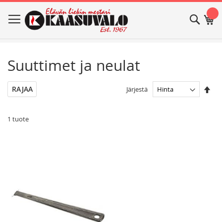
Skip
Haku
Os
to
Content
Suuttimet ja neulat
Ase
RAJAA
Järjestä
las
jär
1
tuote