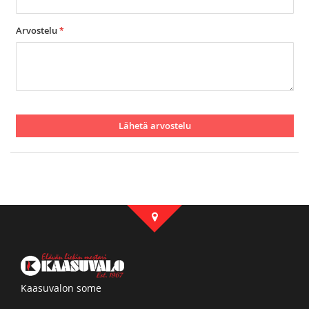
Arvostelu
Lähetä arvostelu
Kaasuvalon some