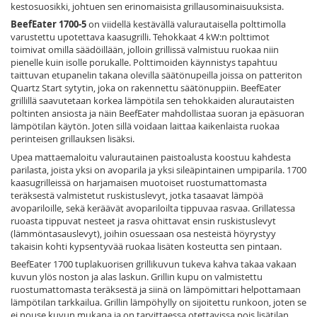
kestosuosikki, johtuen sen erinomaisista grillausominaisuuksista.
BeefEater 1700-5
on viidellä kestävällä valurautaisella polttimolla
varustettu upotettava kaasugrilli. Tehokkaat 4 kW:n polttimot
toimivat omilla säädöillään, jolloin grillissä valmistuu ruokaa niin
pienelle kuin isolle porukalle. Polttimoiden käynnistys tapahtuu
taittuvan etupanelin takana olevilla säätönupeilla joissa on patteriton
Quartz Start sytytin, joka on rakennettu säätönuppiin. BeefEater
grillillä saavutetaan korkea lämpötila sen tehokkaiden alurautaisten
poltinten ansiosta ja näin BeefEater mahdollistaa suoran ja epäsuoran
lämpötilan käytön. Joten sillä voidaan laittaa kaikenlaista ruokaa
perinteisen grillauksen lisäksi.
Upea mattaemaloitu valurautainen paistoalusta koostuu kahdesta
parilasta, joista yksi on avoparila ja yksi sileäpintainen umpiparila. 1700
kaasugrilleissä on harjamaisen muotoiset ruostumattomasta
teräksestä valmistetut ruskistuslevyt, jotka tasaavat lämpöä
avopariloille, sekä keräävät avopariloilta tippuvaa rasvaa. Grillatessa
ruoasta tippuvat nesteet ja rasva ohittavat ensin ruskistuslevyt
(lämmöntasauslevyt), joihin osuessaan osa nesteistä höyrystyy
takaisin kohti kypsentyvää ruokaa lisäten kosteutta sen pintaan.
BeefEater 1700 tuplakuorisen grillikuvun tukeva kahva takaa vakaan
kuvun ylös noston ja alas laskun. Grillin kupu on valmistettu
ruostumattomasta teräksestä ja siinä on lämpömittari helpottamaan
lämpötilan tarkkailua. Grillin lämpöhylly on sijoitettu runkoon, joten se
ei nouse kuvun mukana ja on tarvittaessa otettavissa pois lisätilan