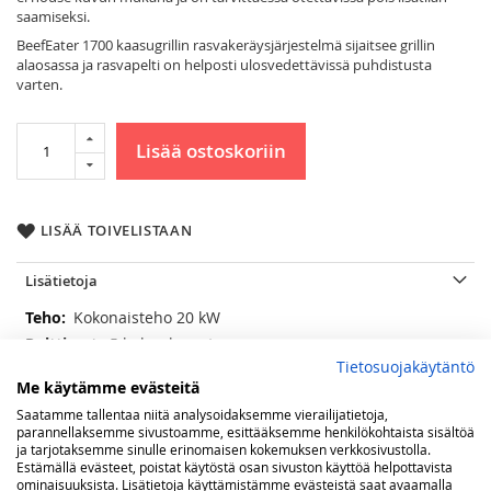
saamiseksi.
BeefEater 1700 kaasugrillin rasvakeräysjärjestelmä sijaitsee grillin
alaosassa ja rasvapelti on helposti ulosvedettävissä puhdistusta
varten.
Lisää ostoskoriin
LISÄÄ TOIVELISTAAN
Lisätietoja
Lisätietoja
Kokonaisteho 20 kW
5 kpl, valurautaa
Tietosuojakäytäntö
lxs 96x48cm, 4608 cm², jaettu 2 avoparilaan
Me käytämme evästeitä
32cm x 48cm sekä umpiparilaan 32cm x 48cm
Saatamme tallentaa niitä analysoidaksemme vierailijatietoja,
43,4 kW/m²
parannellaksemme sivustoamme, esittääksemme henkilökohtaista sisältöä
mattaemaloitu valurauta
ja tarjotaksemme sinulle erinomaisen kokemuksen verkkosivustolla.
Estämällä evästeet, poistat käytöstä osan sivuston käyttöä helpottavista
lisävarusteena
ominaisuuksista. Lisätietoja käyttämistämme evästeistä saat avaamalla