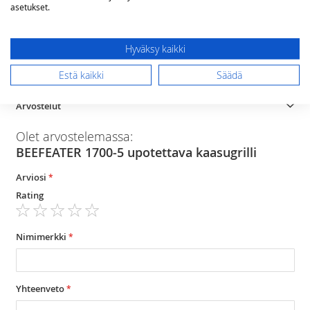
on
asetukset.
on
58
Hyväksy kaikki
1 kpl
(lxsxk) 98x59x58 cm
Estä kaikki
Säädä
Arvostelut
Olet arvostelemassa:
BEEFEATER 1700-5 upotettava kaasugrilli
Arviosi
Rating
1
2
3
4
5
star
stars
stars
stars
stars
Nimimerkki
Yhteenveto