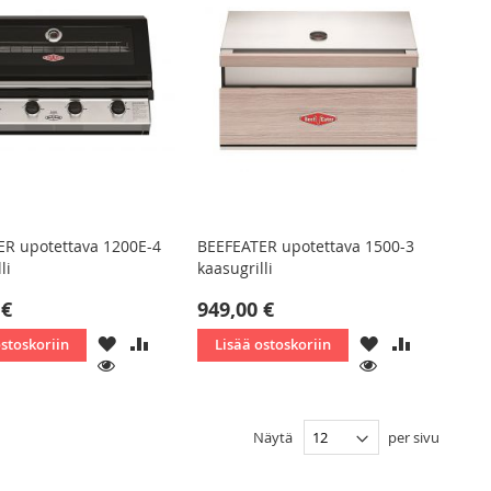
ER upotettava 1200E-4
BEEFEATER upotettava 1500-3
li
kaasugrilli
 €
949,00 €
LISÄÄ
LISÄÄ
LISÄÄ
LISÄÄ
ostoskoriin
Lisää ostoskoriin
TOIVELISTAAN
VERTAILUUN
TOIVELISTAAN
VERTAILU
KATSO
KATSO
Näytä
per sivu