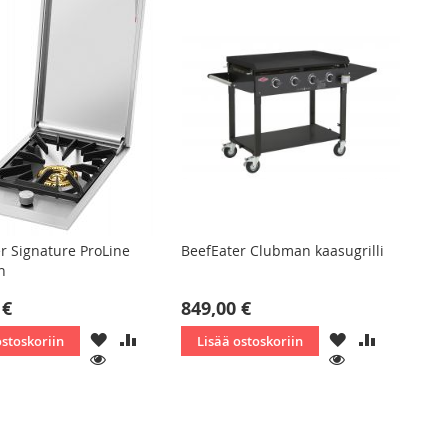
r Signature ProLine
BeefEater Clubman kaasugrilli
n
 €
849,00 €
LISÄÄ
LISÄÄ
LISÄÄ
LISÄÄ
ostoskoriin
Lisää ostoskoriin
TOIVELISTAAN
VERTAILUUN
TOIVELISTAAN
VERTAILU
KATSO
KATSO