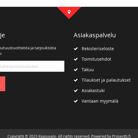
je
Asiakaspalvelu
uutuustuotteista ja tarjouksista
Rekisteriseloste
i
Toimitusehdot
mme:
Takuu
Tilaukset ja palautukset
e
Asiakastuki
Vantaan myymälä
Copyright © 2023 Kaasuvalo. All rights reserved. Powered by Prosentti.fi