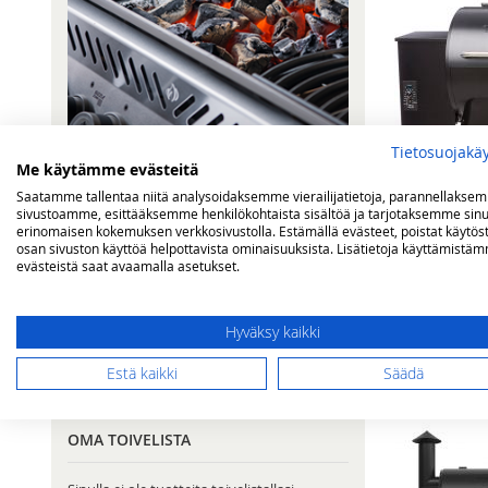
Tietosuojakä
Me käytämme evästeitä
Saatamme tallentaa niitä analysoidaksemme vierailijatietoja, parannellakse
sivustoamme, esittääksemme henkilökohtaista sisältöä ja tarjotaksemme sinu
erinomaisen kokemuksen verkkosivustolla. Estämällä evästeet, poistat käytös
osan sivuston käyttöä helpottavista ominaisuuksista. Lisätietoja käyttämistä
evästeistä saat avaamalla asetukset.
Traeger PRO22
VERTAA TUOTTEITA
Hyväksy kaikki
699,00 €
Sinulla ei vertailtavia tuotteita.
Ei varastossa
Estä kaikki
Säädä
OMA TOIVELISTA