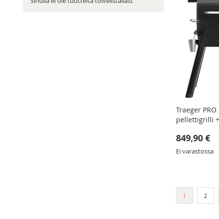
Sinulla ei ole tuotteita toivelistallasi.
Traeger PRO
pellettigrilli
849,90 €
Ei varastossa
Sivu
You're curren
Sivu
1
2