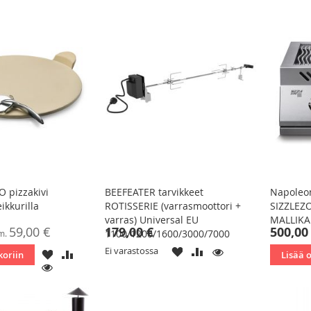
 pizzakivi
BEEFEATER tarvikkeet
Napoleo
eikkurilla
ROTISSERIE (varrasmoottori +
SIZZLEZ
varras) Universal EU
MALLIKA
Tarjoushin
59,00 €
179,00 €
500,00
1100/1200/1600/3000/7000
m.
LISÄÄ
LISÄÄ
KATSO
Ei varastossa
LISÄÄ
LISÄÄ
koriin
Lisää 
TOIVELISTAAN
VERTAILUUN
TOIVELISTAAN
VERTAILUUN
KATSO