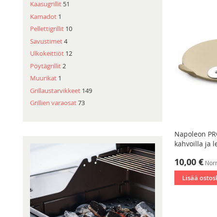
Kaasugrillit
51
Kamadot
1
Pellettigrillit
10
Savustimet
4
Ulkokeittiöt
12
Pöytägrillit
2
Muurikat
1
Grillaustarvikkeet
149
Grillien varaosat
73
Napoleon PRO
kahvoilla ja l
Tarjoushinta
10,00 €
Nor
Lisää ostos