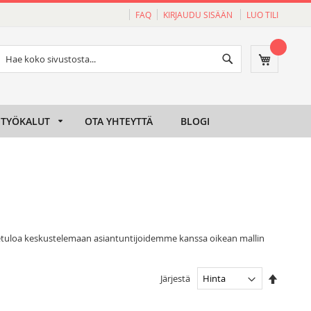
FAQ
KIRJAUDU SISÄÄN
LUO TILI
Haku
Ostoskori
Haku
TYÖKALUT
OTA YHTEYTTÄ
BLOGI
ervetuloa keskustelemaan asiantuntijoidemme kanssa oikean mallin
Aseta
Järjestä
laskeva
järjesty