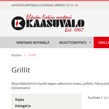
Skip
VANTAAN MYYMÄLÄ AVOINNA ARKISIN 10.15 -16
to
Content
VANTAAN MYYMÄLÄ
MUUTTOMYYNTI
GRILL
Etusivu
Grillit
Grillit
Myymälästämme löydät laajan valikoiman kaasu, pelletti, hiili ja p
löytämiseksi!
Tuotteet
1
-
12
Rajaa
Kategoria