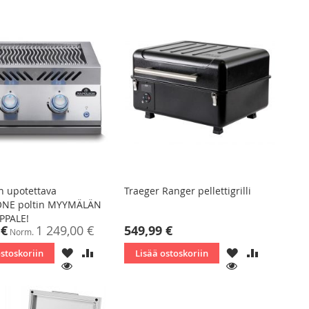
n upotettava
Traeger Ranger pellettigrilli
ONE poltin MYYMÄLÄN
PPALE!
ta
 €
1 249,00 €
549,99 €
Norm.
LISÄÄ
LISÄÄ
LISÄÄ
LISÄÄ
ostoskoriin
Lisää ostoskoriin
TOIVELISTAAN
VERTAILUUN
TOIVELISTAAN
VERTAILU
KATSO
KATSO