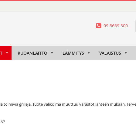
09 8689 300
IT
RUOANLAITTO
LÄMMITYS
VALAISTUS
uilla toimivia grillejä. Tuote valikoima muuttuu varastotilanteen mukaan. T
/
67