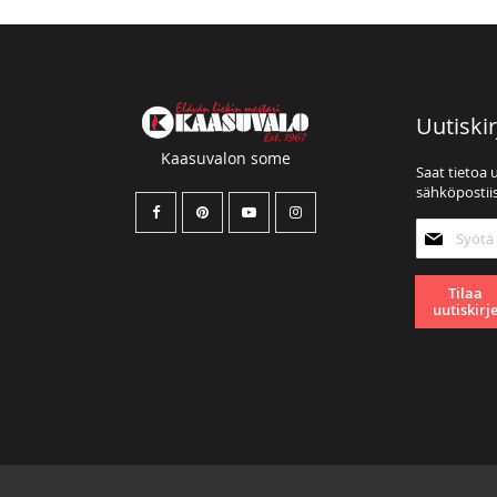
Uutiskir
Kaasuvalon some
Saat tietoa 
sähköpostiis
Tilaa
uutiskirjee
Tilaa
uutiskirj