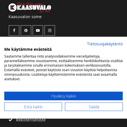
Kaasuvalon some
Tietosuojakäytäntö
Uutiskirje
Me käytämme evästeitä
Saatamme tallentaa niitä analysoidaksemme vierailijatietoja,
Saat tietoa uutuustuotteista ja tarjouksista sähköpostiisi
parannellaksemme sivustoamme, esittääksemme henkilökohtaista sisältöä
ja tarjotaksemme sinulle erinomaisen kokemuksen verkkosivustolla.
Tilaa
Estämällä evästeet, poistat käytöstä osan sivuston käyttöä helpottavista
ominaisuuksista. Lisätietoja käyttämistämme evästeistä saat avaamalla
uutiskirjeemme:
asetukset.
Tilaa
uutiskirje
Hyväksy kaikki
Asiakaspalvelu
Estä kaikki
Säädä
Rekisteriseloste