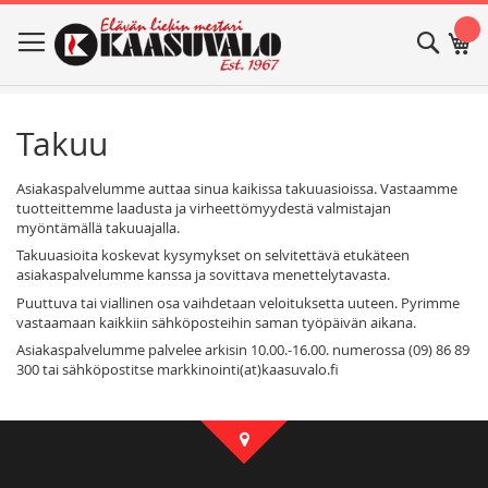
Skip
Haku
Os
to
Content
Takuu
Asiakaspalvelumme auttaa sinua kaikissa takuuasioissa. Vastaamme
tuotteittemme laadusta ja virheettömyydestä valmistajan
myöntämällä takuuajalla.
Takuuasioita koskevat kysymykset on selvitettävä etukäteen
asiakaspalvelumme kanssa ja sovittava menettelytavasta.
Puuttuva tai viallinen osa vaihdetaan veloituksetta uuteen. Pyrimme
vastaamaan kaikkiin sähköposteihin saman työpäivän aikana.
Asiakaspalvelumme palvelee arkisin 10.00.-16.00. numerossa (09) 86 89
300 tai sähköpostitse markkinointi(at)kaasuvalo.fi