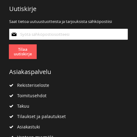
Uutiskirje
Saat tietoa uutuustuotteista ja tarjouksista sähköpostiisi
Tilaa
uutiskirjeemme:
Tilaa
uutiskirje
Asiakaspalvelu
Rekisteriseloste
Toimitusehdot
Takuu
Tilaukset ja palautukset
Asiakastuki