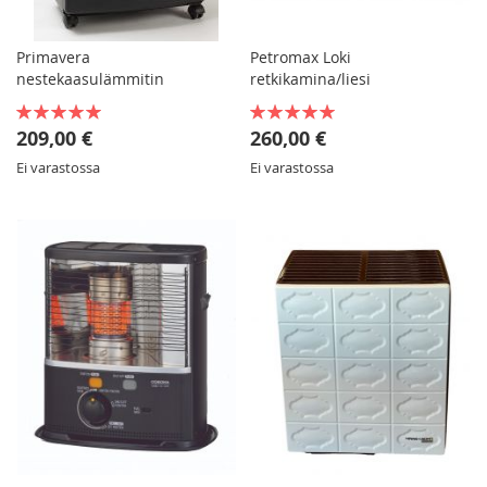
Primavera
Petromax Loki
nestekaasulämmitin
retkikamina/liesi
Rating:
Rating:
90%
100%
209,00 €
260,00 €
Ei varastossa
Ei varastossa