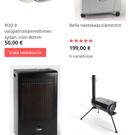
POD 8
Bella nestekaasulämmitin
valopetrolilämmittimen
sydän, noin 80mm
Rating:
50,00 €
90%
199,00 €
Lisää ostoskoriin
Ei varastossa