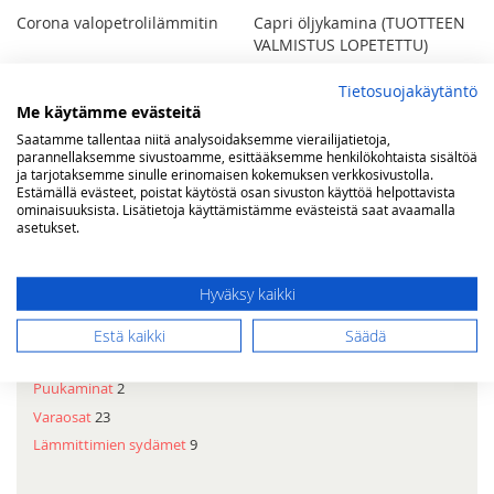
Corona valopetrolilämmitin
Capri öljykamina (TUOTTEEN
VALMISTUS LOPETETTU)
Rating:
1 099,00 €
Tietosuojakäytäntö
90%
299,00 €
Me käytämme evästeitä
Ei varastossa
Ei varastossa
Saatamme tallentaa niitä analysoidaksemme vierailijatietoja,
parannellaksemme sivustoamme, esittääksemme henkilökohtaista sisältöä
ja tarjotaksemme sinulle erinomaisen kokemuksen verkkosivustolla.
Estämällä evästeet, poistat käytöstä osan sivuston käyttöä helpottavista
ominaisuuksista. Lisätietoja käyttämistämme evästeistä saat avaamalla
asetukset.
Rajaa
Kategoria
Hyväksy kaikki
Kaasulämmittimet
2
Valopetrolilämmittimet
1
Estä kaikki
Säädä
Öljykaminat
1
Puukaminat
2
Varaosat
23
Lämmittimien sydämet
9