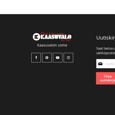
Uutiskir
Kaasuvalon some
Saat tietoa 
sähköpostiis
Tilaa
uutiskirjee
Tilaa
uutiskirj