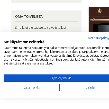
OMA TOIVELISTA
Sinulla ei ole tuotteita toivelistallasi.
Tietosuojakä
Me käytämme evästeitä
Saatamme tallentaa niitä analysoidaksemme vierailijatietoja, parannellakse
sivustoamme, esittääksemme henkilökohtaista sisältöä ja tarjotaksemme sinu
erinomaisen kokemuksen verkkosivustolla. Estämällä evästeet, poistat käytös
osan sivuston käyttöä helpottavista ominaisuuksista. Lisätietoja käyttämistä
Lofra DolceV
evästeistä saat avaamalla asetukset.
kalusteasenn
burgundy
1 699,00 €
Hyväksy kaikki
Lisää ostos
Estä kaikki
Säädä