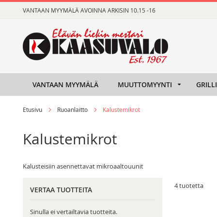
Skip
VANTAAN MYYMÄLÄ AVOINNA ARKISIN 10.15 -16
to
Content
VANTAAN MYYMÄLÄ
MUUTTOMYYNTI
GRILL
Etusivu
Ruoanlaitto
Kalustemikrot
Kalustemikrot
Kalusteisiin asennettavat mikroaaltouunit
4
tuotetta
VERTAA TUOTTEITA
Sinulla ei vertailtavia tuotteita.