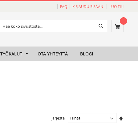
FAQ
KIRJAUDU SISÄÄN
LUO TILI
Haku
Ostoskori
Haku
TYÖKALUT
OTA YHTEYTTÄ
BLOGI
Aseta
Järjestä
laskeva
järjesty