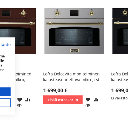
ytäntö
mme
lle
tä
mme
ita monitoiminen
Lofra DolceVita monitoiminen
Lofra Do
ettava mikro,
kalusteasennettava mikro, rst
kalustea
1 699,00 €
1 699,
Ei varast
LISÄÄ
LISÄÄ
LISÄÄ
LISÄÄ
koriin
Lisää ostoskoriin
TOIVELISTAAN
VERTAILUUN
TOIVELISTAAN
VERTAILUUN
KATSO
KATSO