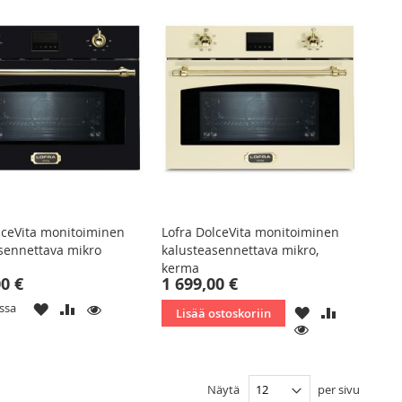
lceVita monitoiminen
Lofra DolceVita monitoiminen
sennettava mikro
kalusteasennettava mikro,
kerma
00 €
1 699,00 €
LISÄÄ
LISÄÄ
KATSO
ossa
LISÄÄ
LISÄÄ
Lisää ostoskoriin
TOIVELISTAAN
VERTAILUUN
TOIVELISTAAN
VERTAILU
KATSO
Näytä
per sivu