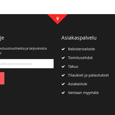
je
Asiakaspalvelu
uutuustuotteista ja tarjouksista
Rekisteriseloste
i
Toimitusehdot
mme:
Takuu
Tilaukset ja palautukset
e
Asiakastuki
Vantaan myymälä