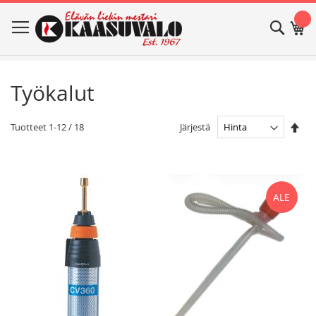
Skip
Haku
Os
to
Content
Työkalut
Ase
Järjestä
Tuotteet
1
-
12
/
18
las
jär
ALE