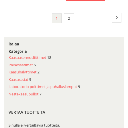
Sivu
Sivu
Seura
You're
Sivu
1
2
currently
reading
page
Rajaa
Kategoria
Kaasuasennusliittimet
18
Painesäätimet
6
Kaasuhälyttimet
2
Kaasurasiat
9
Laboratorio polttimet ja puhalluslamput
9
Nestekaasupullot
7
VERTAA TUOTTEITA
Sinulla ei vertailtavia tuotteita.