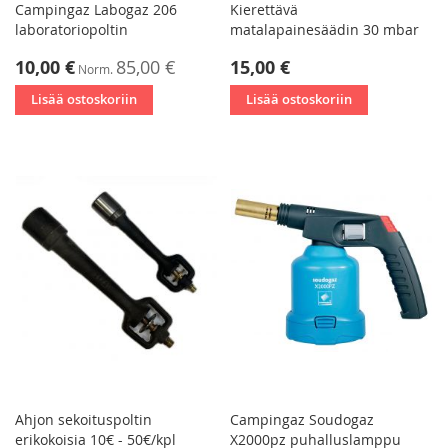
Campingaz Labogaz 206
Kierettävä
laboratoriopoltin
matalapainesäädin 30 mbar
Tarjoushinta
10,00 €
85,00 €
15,00 €
Norm.
Lisää ostoskoriin
Lisää ostoskoriin
Ahjon sekoituspoltin
Campingaz Soudogaz
erikokoisia 10€ - 50€/kpl
X2000pz puhalluslamppu