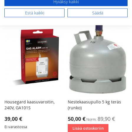
Hyväksy kaikki
Ei varastossa
Lisää ostoskoriin
Estä kaikki
Säädä
Housegard kaasuvaroitin,
Nestekaasupullo 5 kg teräs
240V, GA101S
(runko)
Tarjoushinta
39,00 €
50,00 €
89,90 €
Norm.
Ei varastossa
Lisää ostoskoriin