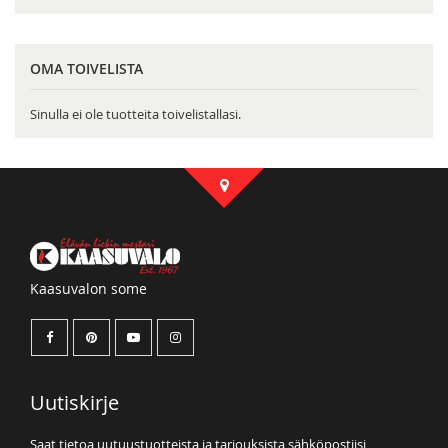
OMA TOIVELISTA
Sinulla ei ole tuotteita toivelistallasi.
Kaasuvalon some
Uutiskirje
Saat tietoa uutuustuotteista ja tarjouksista sähköpostiisi