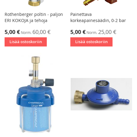
Rothenberger poltin - paljon
Painettava
ERI KOKOJA ja tehoja
korkeapainesäädin, 0-2 bar
Tarjoushinta
Tarjoushinta
5,00 €
60,00 €
5,00 €
25,00 €
Norm.
Norm.
Lisää ostoskoriin
Lisää ostoskoriin