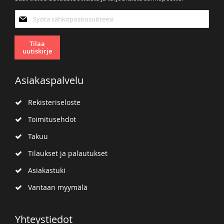
Tilaa
uutiskirjeemme:
Tilaa
uutiskirje
Asiakaspalvelu
Rekisteriseloste
Toimitusehdot
Takuu
Tilaukset ja palautukset
Asiakastuki
Vantaan myymälä
Yhteystiedot