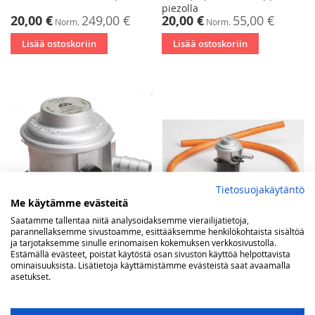
piezolla
Tarjoushinta
Tarjoushinta
20,00 €
249,00 €
20,00 €
55,00 €
Norm.
Norm.
Lisää ostoskoriin
Lisää ostoskoriin
Tietosuojakäytäntö
Me käytämme evästeitä
Saatamme tallentaa niitä analysoidaksemme vierailijatietoja,
parannellaksemme sivustoamme, esittääksemme henkilökohtaista sisältöä
ja tarjotaksemme sinulle erinomaisen kokemuksen verkkosivustolla.
Estämällä evästeet, poistat käytöstä osan sivuston käyttöä helpottavista
ominaisuuksista. Lisätietoja käyttämistämme evästeistä saat avaamalla
Painettava
Letkusäädinpaketti
asetukset.
matalapainesäädin 30 mbar
nestekaasu tuotteille
Euroopassa valmistettu
23,00 €
29,00 €