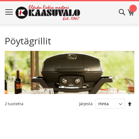
Skip
Haku
Os
to
Content
Pöytägrillit
Ase
Järjestä
2
tuotetta
las
jär