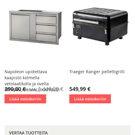
Napoleon upotettava
Traeger Ranger pellettigrilli
kaapisto kolmella
vetolaatikolla ja ovella
Tarjoushinta
390,00 €
1 449,00 €
549,99 €
MYYMÄLÄN MALLIKAPPALE!
Norm.
Lisää ostoskoriin
Lisää ostoskoriin
VERTAA TUOTTEITA