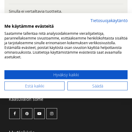
Sinulla ei vertailtavia tuotteita.
Tietosuojakäytäntö
Me käytämme evästeitä
Saatamme tallentaa niitä analysoidaksemme vierailijatietoja,
OMA TOIVELISTA
parannellaksemme sivustoamme, esittääksemme henkilökohtaista sisältöä
ja tarjotaksemme sinulle erinomaisen kokemuksen verkkosivustolla.
Estämällä evästeet, poistat käytöstä osan sivuston käyttöä helpottavista
Sinulla ei ole tuotteita toivelistallasi.
ominaisuuksista. Lisätietoja käyttämistämme evästeistä saat avaamalla
asetukset.
Hyväksy kaikki
Estä kaikki
Säädä
Kaasuvalon some