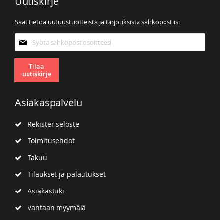
Uutiskirje
Saat tietoa uutuustuotteista ja tarjouksista sähköpostiisi
Tilaa
uutiskirjeemme:
Tilaa
uutiskirje
Asiakaspalvelu
Rekisteriseloste
Toimitusehdot
Takuu
Tilaukset ja palautukset
Asiakastuki
Vantaan myymälä