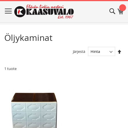
Skip
Haku
Os
to
Content
Öljykaminat
Ase
Järjestä
las
jär
1
tuote