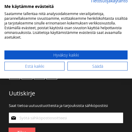
Tietosuojakäytäntö
Me käytämme evästeitä
Sinulla ei ole tuotteita toivelistallasi.
Saatamme tallentaa niitä analysoidaksemme vierailijatietoja,
parannellaksemme sivustoamme, esittääksemme henkilökohtaista sisältöä
ja tarjotaksemme sinulle erinomaisen kokemuksen verkkosivustolla.
Estämällä evästeet, poistat käytöstä osan sivuston käyttöä helpottavista
ominaisuuksista. Lisätietoja käyttämistämme evästeistä saat avaamalla
asetukset.
Hyväksy kaikki
Kaasuvalon some
Estä kaikki
Säädä
Uutiskirje
Saat tietoa uutuustuotteista ja tarjouksista sähköpostiisi
Tilaa
uutiskirjeemme: