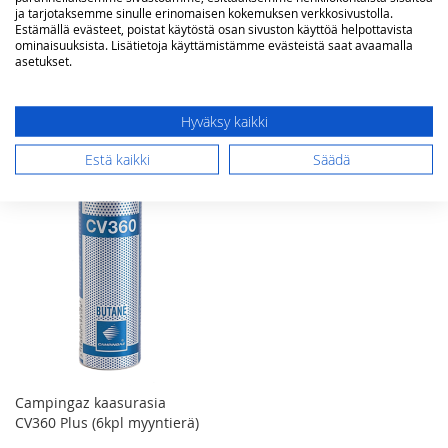
CV470 Plus
runko ILMAN KAASUA -
ja tarjotaksemme sinulle erinomaisen kokemuksen verkkosivustolla.
Estämällä evästeet, poistat käytöstä osan sivuston käyttöä helpottavista
nouto Vantaan myymälästä
ominaisuuksista. Lisätietoja käyttämistämme evästeistä saat avaamalla
Tarjoushinta
16,00 €
50,00 €
85,00 €
Norm.
asetukset.
Lisää ostoskoriin
Lisää ostoskoriin
Hyväksy kaikki
Estä kaikki
Säädä
Campingaz kaasurasia
CV360 Plus (6kpl myyntierä)