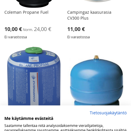
Coleman Propane Fuel
Campingaz kaasurasia
CV300 Plus
Tarjoushinta
10,00 €
24,00 €
11,00 €
Norm.
Ei varastossa
Ei varastossa
Tietosuojakäytäntö
Me käytämme evästeitä
Saatamme tallentaa niitä analysoidaksemme vierailijatietoja,
Campingaz kaasurasia
Primus 2012 2 kg VP-pullo
parannellaksemme sivustoamme, esittääksemme henkilökohtaista sisältöä