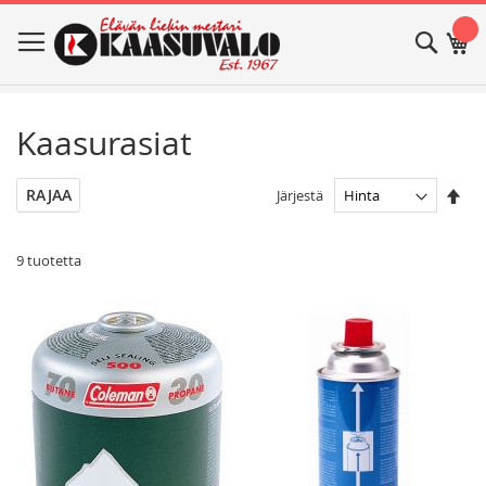
Skip
Haku
Os
to
Content
Kaasurasiat
Ase
RAJAA
Järjestä
las
jär
9
tuotetta