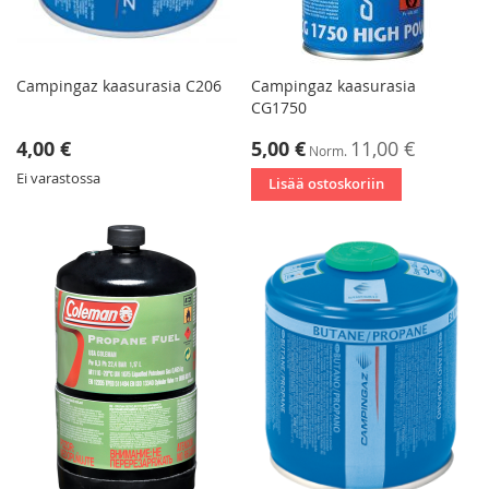
Campingaz kaasurasia C206
Campingaz kaasurasia
CG1750
Tarjoushinta
4,00 €
5,00 €
11,00 €
Norm.
Ei varastossa
Lisää ostoskoriin