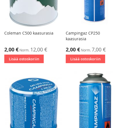
Coleman C500 kaasurasia
Campingaz CP250
kaasurasia
Tarjoushinta
Tarjoushinta
2,00 €
12,00 €
2,00 €
7,00 €
Norm.
Norm.
Lisää ostoskoriin
Lisää ostoskoriin