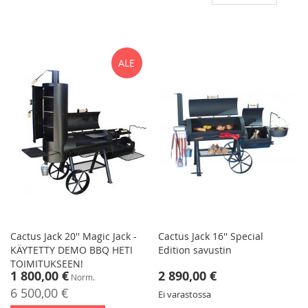
las
jär
ALE
Cactus Jack 20'' Magic Jack -
Cactus Jack 16'' Special
KÄYTETTY DEMO BBQ HETI
Edition savustin
TOIMITUKSEEN!
Tarjoushinta
1 800,00 €
2 890,00 €
Norm.
6 500,00 €
Ei varastossa