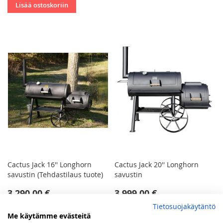
Lisää ostoskoriin
Cactus Jack 16'' Longhorn
Cactus Jack 20'' Longhorn
savustin (Tehdastilaus tuote)
savustin
3 290,00 €
3 999,00 €
Tietosuojakäytäntö
Ei varastossa
Ei varastossa
Me käytämme evästeitä