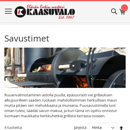
Skip
Haku
Os
to
Content
Savustimet
Ruuanvalmistaminen aidolla puulla, epäsuorasti vie grillauksen
alkujuurilleen saaden ruokaan mahdollisimman herkullisen maun
mutta pitäen sen mehukkaana ja mureana. Puusavustimella luot
oman tulesi, säädät savun makua, ja kun tämä on opittu onnistut
luomaan maukkaita herkkuhetkiä grillistä kerrasta toiseen.
Ase
Järjestä
4
tuotetta