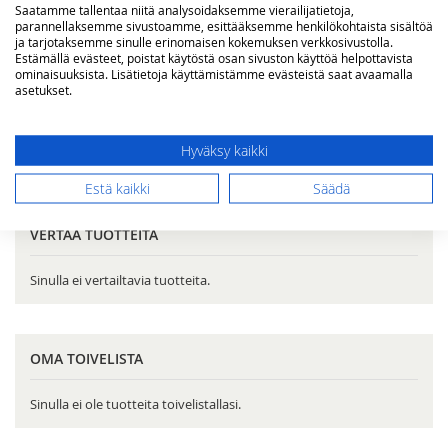
Saatamme tallentaa niitä analysoidaksemme vierailijatietoja,
parannellaksemme sivustoamme, esittääksemme henkilökohtaista sisältöä
ja tarjotaksemme sinulle erinomaisen kokemuksen verkkosivustolla.
Estämällä evästeet, poistat käytöstä osan sivuston käyttöä helpottavista
Rajaa
ominaisuuksista. Lisätietoja käyttämistämme evästeistä saat avaamalla
asetukset.
Kategoria
Puusavustimet
4
Sähkösavustimet
0
Hyväksy kaikki
Lisävarusteet savustimiin
5
Estä kaikki
Säädä
VERTAA TUOTTEITA
Sinulla ei vertailtavia tuotteita.
OMA TOIVELISTA
Sinulla ei ole tuotteita toivelistallasi.