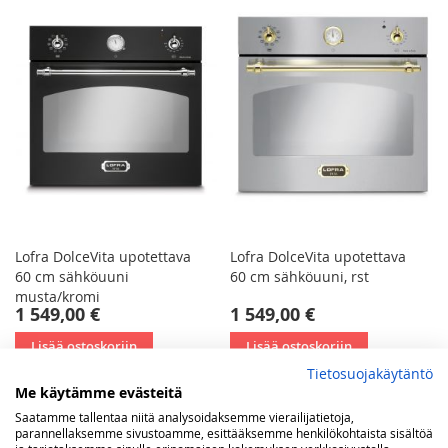
Lofra DolceVita upotettava
Lofra DolceVita upotettava
60 cm sähköuuni
60 cm sähköuuni, rst
musta/kromi
1 549,00 €
1 549,00 €
Lisää ostoskoriin
Lisää ostoskoriin
Tietosuojakäytäntö
Me käytämme evästeitä
Saatamme tallentaa niitä analysoidaksemme vierailijatietoja,
parannellaksemme sivustoamme, esittääksemme henkilökohtaista sisältöä