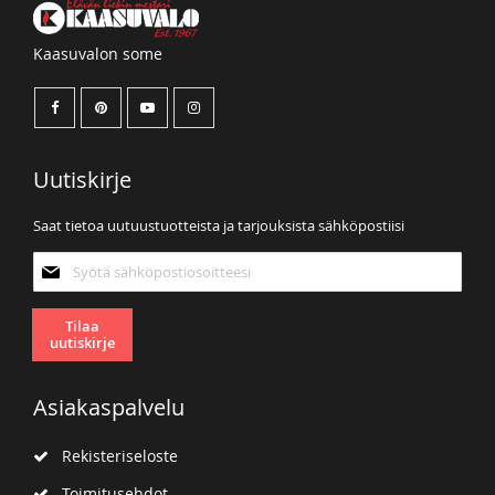
Kaasuvalon some
Uutiskirje
Saat tietoa uutuustuotteista ja tarjouksista sähköpostiisi
Tilaa
uutiskirjeemme:
Tilaa
uutiskirje
Asiakaspalvelu
Rekisteriseloste
Toimitusehdot