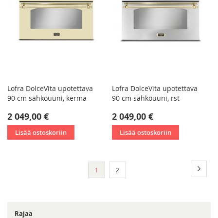
Lofra DolceVita upotettava
Lofra DolceVita upotettava
90 cm sähköuuni, kerma
90 cm sähköuuni, rst
2 049,00 €
2 049,00 €
Lisää ostoskoriin
Lisää ostoskoriin
Sivu
Sivu
Seura
You're
Sivu
1
2
currently
reading
page
Rajaa