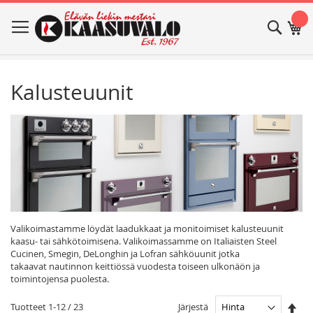
Skip
Haku
Os
to
Content
Kalusteuunit
Valikoimastamme löydät laadukkaat ja monitoimiset kalusteuunit
kaasu- tai sähkötoimisena. Valikoimassamme on Italiaisten Steel
Cucinen, Smegin, DeLonghin ja Lofran sähköuunit jotka
takaavat
nautinnon keittiössä vuodesta toiseen ulkonäön ja
toimintojensa puolesta.
Ase
Järjestä
Tuotteet
1
-
12
/
23