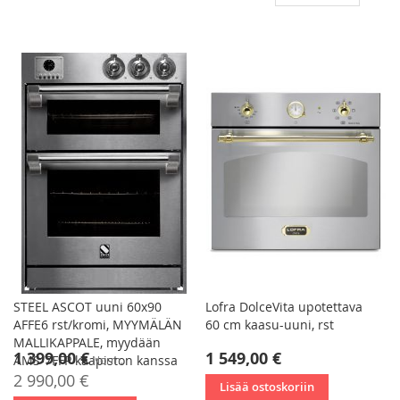
las
jär
STEEL ASCOT uuni 60x90
Lofra DolceVita upotettava
AFFE6 rst/kromi, MYYMÄLÄN
60 cm kaasu-uuni, rst
MALLIKAPPALE, myydään
Tarjoushinta
1 399,00 €
1 549,00 €
AMS-7FFP kaapiston kanssa
Norm.
2 990,00 €
Lisää ostoskoriin