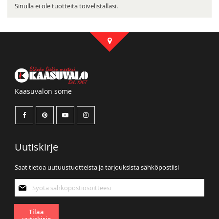
Sinulla ei ole tuotteita toivelistallasi.
Kaasuvalon some
Uutiskirje
Saat tietoa uutuustuotteista ja tarjouksista sähköpostiisi
Tilaa
uutiskirjeemme:
Tilaa
uutiskirje