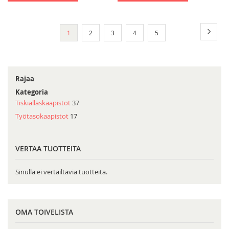
Sivu
Sivu
Seura
You're
Sivu
Sivu
Sivu
Sivu
1
2
3
4
5
currently
reading
page
Rajaa
Kategoria
Tiskiallaskaapistot
37
Työtasokaapistot
17
VERTAA TUOTTEITA
Sinulla ei vertailtavia tuotteita.
OMA TOIVELISTA