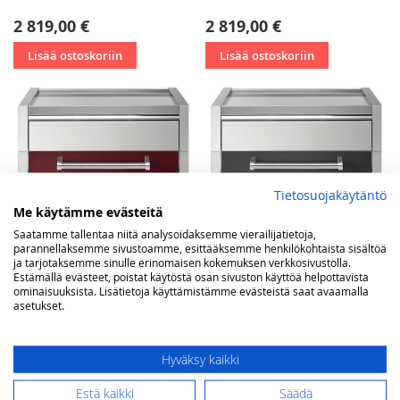
2 819,00 €
2 819,00 €
Lisää ostoskoriin
Lisää ostoskoriin
Tietosuojakäytäntö
Me käytämme evästeitä
Saatamme tallentaa niitä analysoidaksemme vierailijatietoja,
parannellaksemme sivustoamme, esittääksemme henkilökohtaista sisältöä
ja tarjotaksemme sinulle erinomaisen kokemuksen verkkosivustolla.
Estämällä evästeet, poistat käytöstä osan sivuston käyttöä helpottavista
ominaisuuksista. Lisätietoja käyttämistämme evästeistä saat avaamalla
asetukset.
Steel Genesi työtasokaapisto
Steel Genesi työtasokaapisto
Hyväksy kaikki
70 cm bordeaux
70 cm antrasiitti
2 819,00 €
2 819,00 €
Estä kaikki
Säädä