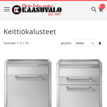
Skip
Haku
Os
to
Content
Keittiökalusteet
Ase
Järjestä
Tuotteet
1
-
12
/
73
las
jär