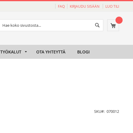
FAQ
KIRJAUDU SISÄÄN
LUO TILI
Haku
Ostoskori
Haku
TYÖKALUT
OTA YHTEYTTÄ
BLOGI
SKU
070012