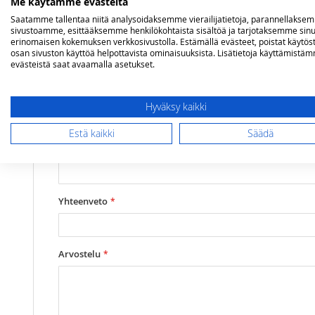
Me käytämme evästeitä
Saatamme tallentaa niitä analysoidaksemme vierailijatietoja, parannellakse
Lisätietoja
sivustoamme, esittääksemme henkilökohtaista sisältöä ja tarjotaksemme sinu
Mallit
BUGG
Olet arvostelemassa:
erinomaisen kokemuksen verkkosivustolla. Estämällä evästeet, poistat käytös
BeefEater BUGG umpiparila
osan sivuston käyttöä helpottavista ominaisuuksista. Lisätietoja käyttämistä
evästeistä saat avaamalla asetukset.
Arviosi
Rating
Hyväksy kaikki
Estä kaikki
Säädä
1
2
3
4
5
star
stars
stars
stars
stars
Nimimerkki
Yhteenveto
Arvostelu