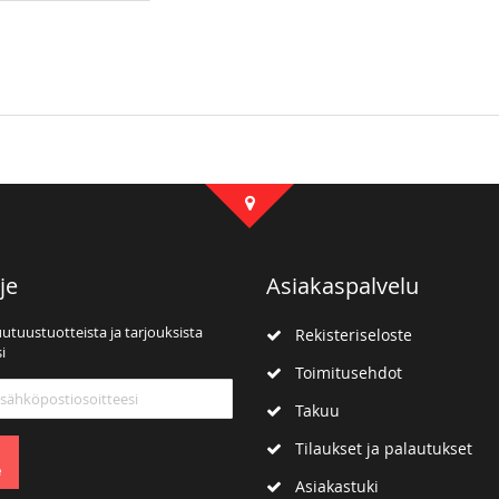
je
Asiakaspalvelu
uutuustuotteista ja tarjouksista
Rekisteriseloste
i
Toimitusehdot
mme:
Takuu
Tilaukset ja palautukset
e
Asiakastuki