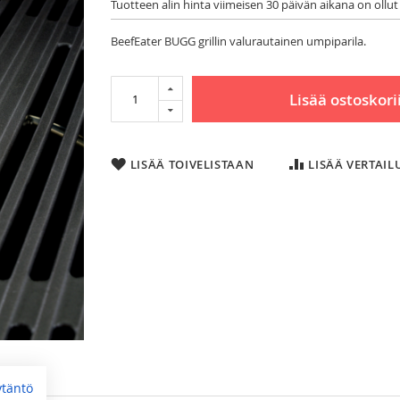
Tuotteen alin hinta viimeisen 30 päivän aikana on ollut
BeefEater BUGG grillin valurautainen umpiparila.
Lisää ostoskori
LISÄÄ TOIVELISTAAN
LISÄÄ VERTAI
ytäntö