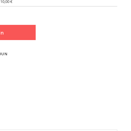
 10,00 €
in
LUUN