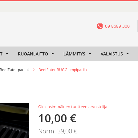
09 8689 300
IT
RUOANLAITTO
LÄMMITYS
VALAISTUS
BeefEater parilat
BeefEater BUGG umpiparila
Ole ensimmäinen tuotteen arvostelija
10,00 €
Tarjoushinta
Norm.
39,00 €