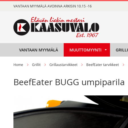
Skip
VANTAAN MYYMÄLÄ AVOINNA ARKISIN 10.15 -16
to
Content
VANTAAN MYYMÄLÄ
MUUTTOMYYNTI
GRILL
Home
Grillit
Grillaustarvikkeet
BeefEater tarvikkeet
BeefEater BUGG umpiparila
Skip
Skip
to
to
the
the
end
beginning
of
of
the
the