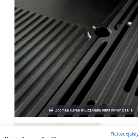
images
images
gallery
gallery
Zoomaa kuvaa liikuttamalla hiirtä kuvan päällä
Lisätietoja
Arvostelut
Tietosuojakä