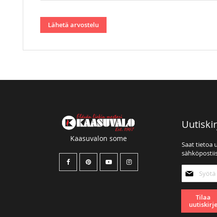
Lähetä arvostelu
Uutiskir
Kaasuvalon some
Saat tietoa 
sähköpostiis
Tilaa
uutiskirjee
Tilaa
uutiskirj