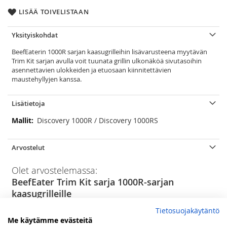
LISÄÄ TOIVELISTAAN
Yksityiskohdat
BeefEaterin 1000R sarjan kaasugrilleihin lisävarusteena myytävän
Trim Kit sarjan avulla voit tuunata grillin ulkonäköä sivutasoihin
asennettavien ulokkeiden ja etuosaan kiinnitettävien
maustehyllyjen kanssa.
Lisätietoja
Lisätietoja
Discovery 1000R / Discovery 1000RS
Arvostelut
Olet arvostelemassa:
BeefEater Trim Kit sarja 1000R-sarjan
kaasugrilleille
Tietosuojakäytäntö
Arviosi
Me käytämme evästeitä
Rating