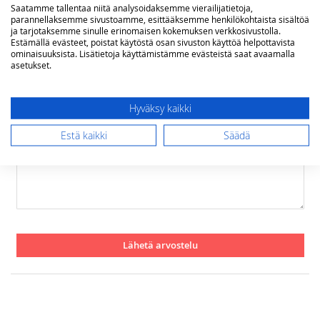
Saatamme tallentaa niitä analysoidaksemme vierailijatietoja,
parannellaksemme sivustoamme, esittääksemme henkilökohtaista sisältöä
1
2
3
4
5
ja tarjotaksemme sinulle erinomaisen kokemuksen verkkosivustolla.
star
stars
stars
stars
stars
Nimimerkki
Estämällä evästeet, poistat käytöstä osan sivuston käyttöä helpottavista
ominaisuuksista. Lisätietoja käyttämistämme evästeistä saat avaamalla
asetukset.
Yhteenveto
Hyväksy kaikki
Estä kaikki
Säädä
Arvostelu
Lähetä arvostelu