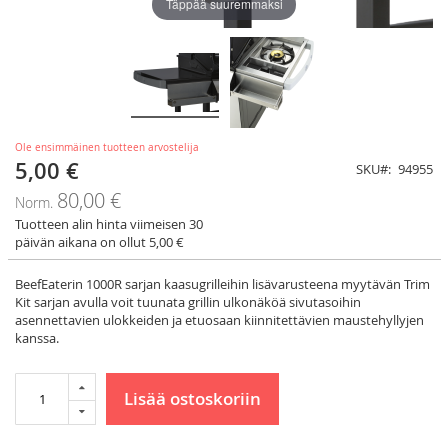
Täppää suuremmaksi
Ole ensimmäinen tuotteen arvostelija
5,00 €
Tarjoushinta
SKU
94955
80,00 €
Norm.
Tuotteen alin hinta viimeisen 30
päivän aikana on ollut 5,00 €
BeefEaterin 1000R sarjan kaasugrilleihin lisävarusteena myytävän Trim
Kit sarjan avulla voit tuunata grillin ulkonäköä sivutasoihin
asennettavien ulokkeiden ja etuosaan kiinnitettävien maustehyllyjen
kanssa.
Lisää ostoskoriin