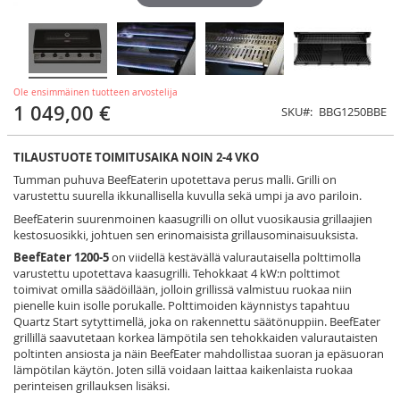
Ole ensimmäinen tuotteen arvostelija
1 049,00 €
SKU
BBG1250BBE
TILAUSTUOTE TOIMITUSAIKA NOIN 2-4 VKO
Tumman puhuva BeefEaterin upotettava perus malli. Grilli on
varustettu suurella ikkunallisella kuvulla sekä umpi ja avo pariloin.
BeefEaterin suurenmoinen kaasugrilli on ollut vuosikausia grillaajien
kestosuosikki, johtuen sen erinomaisista grillausominaisuuksista.
BeefEater 1200-5
on viidellä kestävällä valurautaisella polttimolla
varustettu upotettava kaasugrilli. Tehokkaat 4 kW:n polttimot
toimivat omilla säädöillään, jolloin grillissä valmistuu ruokaa niin
pienelle kuin isolle porukalle. Polttimoiden käynnistys tapahtuu
Quartz Start sytyttimellä, joka on rakennettu säätönuppiin. BeefEater
grillillä saavutetaan korkea lämpötila sen tehokkaiden valurautaisten
poltinten ansiosta ja näin BeefEater mahdollistaa suoran ja epäsuoran
lämpötilan käytön. Joten sillä voidaan laittaa kaikenlaista ruokaa
perinteisen grillauksen lisäksi.