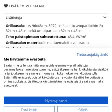
LISÄÄ TOIVELISTAAN
Lisätietoja
Lisätietoja
lxs 96x48cm, 3072 cm², jaettu avopariloihin 2x
32cm x 48cm sekä umpiparilaan 32cm x 48cm
43,4 kW/m²
mattaemaloitu valurauta
lisävarusteena
Tietosuojakäytäntö
on
Me käytämme evästeitä
on
Saatamme tallentaa niitä analysoidaksemme vierailijatietoja,
58
parannellaksemme sivustoamme, esittääksemme henkilökohtaista sisältöä
1 kpl
ja tarjotaksemme sinulle erinomaisen kokemuksen verkkosivustolla.
Estämällä evästeet, poistat käytöstä osan sivuston käyttöä helpottavista
(lxsxk) 101x57x50 cm
ominaisuuksista. Lisätietoja käyttämistämme evästeistä saat avaamalla
asetukset.
Arvostelut
Hyväksy kaikki
Olet arvostelemassa:
BeefEater upotettava 1200E-5 kaasugrilli
Estä kaikki
Säädä