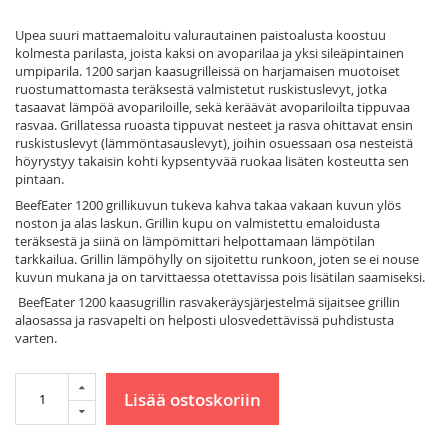
Upea suuri mattaemaloitu valurautainen paistoalusta koostuu
kolmesta parilasta, joista kaksi on avoparilaa ja yksi sileäpintainen
umpiparila. 1200 sarjan kaasugrilleissä on harjamaisen muotoiset
ruostumattomasta teräksestä valmistetut ruskistuslevyt, jotka
tasaavat lämpöä avopariloille, sekä keräävät avopariloilta tippuvaa
rasvaa. Grillatessa ruoasta tippuvat nesteet ja rasva ohittavat ensin
ruskistuslevyt (lämmöntasauslevyt), joihin osuessaan osa nesteistä
höyrystyy takaisin kohti kypsentyvää ruokaa lisäten kosteutta sen
pintaan.
BeefEater 1200 grillikuvun tukeva kahva takaa vakaan kuvun ylös
noston ja alas laskun. Grillin kupu on valmistettu emaloidusta
teräksestä ja siinä on lämpömittari helpottamaan lämpötilan
tarkkailua. Grillin lämpöhylly on sijoitettu runkoon, joten se ei nouse
kuvun mukana ja on tarvittaessa otettavissa pois lisätilan saamiseksi.
BeefEater 1200 kaasugrillin rasvakeräysjärjestelmä sijaitsee grillin
alaosassa ja rasvapelti on helposti ulosvedettävissä puhdistusta
varten.
Lisää ostoskoriin