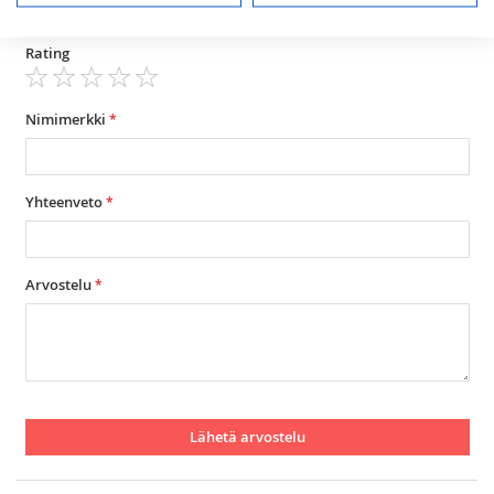
Arviosi
Rating
1
2
3
4
5
star
stars
stars
stars
stars
Nimimerkki
Yhteenveto
Arvostelu
Lähetä arvostelu