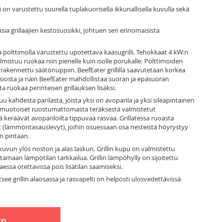
i on varustettu suurella tuplakuorisella ikkunallisella kuvulla sekä
ia grillaajien kestosuosikki, johtuen sen erinomaisista
la polttimolla varustettu upotettava kaasugrilli. Tehokkaat 4 kW:n
valmistuu ruokaa niin pienelle kuin isolle porukalle. Polttimoiden
 rakennettu säätönuppiin. BeefEater grillillä saavutetaan korkea
siosta ja näin BeefEater mahdollistaa suoran ja epäsuoran
ta ruokaa perinteisen grillauksen lisäksi.
kahdesta parilasta, joista yksi on avoparila ja yksi sileäpintainen
en muotoiset ruostumattomasta teräksestä valmistetut
ä keräävät avopariloilta tippuvaa rasvaa. Grillatessa ruoasta
yt (lämmöntasauslevyt), joihin osuessaan osa nesteistä höyrystyy
n pintaan.
uvun ylös noston ja alas laskun. Grillin kupu on valmistettu
amaan lämpötilan tarkkailua. Grillin lämpöhylly on sijoitettu
ssa otettavissa pois lisätilan saamiseksi.
tsee grillin alaosassa ja rasvapelti on helposti ulosvedettävissä
in