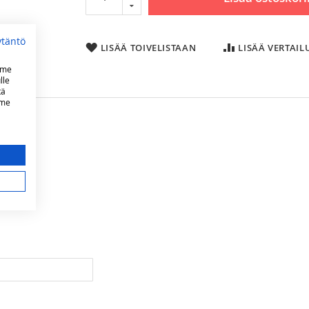
ytäntö
LISÄÄ TOIVELISTAAN
LISÄÄ VERTAI
mme
lle
tä
mme
16 kW
aa
3840 cm²
valurauta