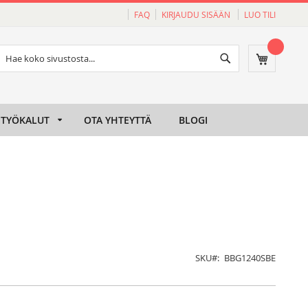
FAQ
KIRJAUDU SISÄÄN
LUO TILI
Haku
Ostoskori
Haku
TYÖKALUT
OTA YHTEYTTÄ
BLOGI
SKU
BBG1240SBE