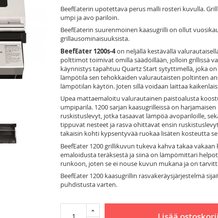
BeefEaterin upotettava perus malli rosteri kuvulla. Grill
umpi ja avo pariloin.
BeefEaterin suurenmoinen kaasugrilli on ollut vuosikaus
grillausominaisuuksista.
BeefEater 1200s-4
on neljällä kestävällä valurautaisel
polttimot toimivat omilla säädöillään, jolloin grillissä 
käynnistys tapahtuu Quartz Start sytyttimellä, joka on
lämpötila sen tehokkaiden valurautaisten poltinten an
lämpötilan käytön. Joten sillä voidaan laittaa kaikenlais
Upea mattaemaloitu valurautainen paistoalusta koostuu 
umpiparila. 1200 sarjan kaasugrilleissä on harjamais
ruskistuslevyt, jotka tasaavat lämpöä avopariloille, sek
tippuvat nesteet ja rasva ohittavat ensin ruskistuslev
takaisin kohti kypsentyvää ruokaa lisäten kosteutta se
BeefEater 1200 grillikuvun tukeva kahva takaa vakaan k
emaloidusta teräksestä ja siinä on lämpömittari helpott
runkoon, joten se ei nouse kuvun mukana ja on tarvittae
BeefEater 1200 kaasugrillin rasvakeräysjärjestelmä sijai
puhdistusta varten.
Lisää ostoskori