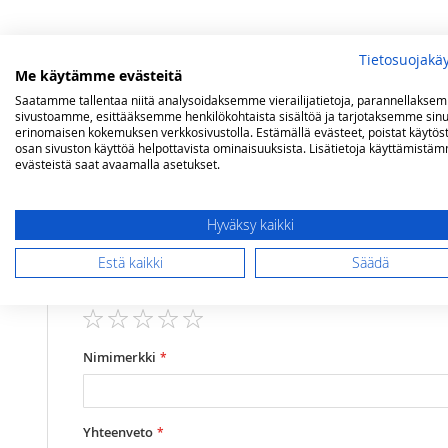
Tietosuojakä
Me käytämme evästeitä
Saatamme tallentaa niitä analysoidaksemme vierailijatietoja, parannellakse
sivustoamme, esittääksemme henkilökohtaista sisältöä ja tarjotaksemme sinu
Lisätietoja
Arvostelut
erinomaisen kokemuksen verkkosivustolla. Estämällä evästeet, poistat käytös
osan sivuston käyttöä helpottavista ominaisuuksista. Lisätietoja käyttämistä
evästeistä saat avaamalla asetukset.
Lisätietoja
Teho
Kokonaisteho 
Olet arvostelemassa:
BEEFEATER upotettava 1200S-4 kaasugrilli
Polttimet
4 kpl, valuraut
Hyväksy kaikki
Grillausala
lxs 80x48 cm, 
Estä kaikki
Säädä
Arviosi
Teho paistopintaan suhteutettuna
41,6 kW/m²
Rating
Grillausalan materiaali
mattaemaloitu 
1
2
3
4
5
Sivukeitin
lisävarusteena
star
stars
stars
stars
stars
Nimimerkki
Lämpömittari
on
Lämpöritilä
on
Yhteenveto
Paino (kg)
51