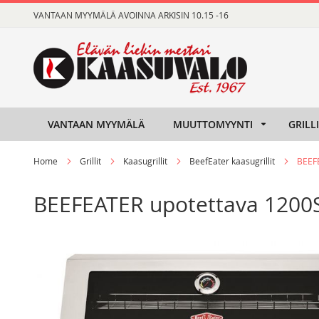
Skip
VANTAAN MYYMÄLÄ AVOINNA ARKISIN 10.15 -16
to
Content
VANTAAN MYYMÄLÄ
MUUTTOMYYNTI
GRILL
Home
Grillit
Kaasugrillit
BeefEater kaasugrillit
BEEFE
BEEFEATER upotettava 1200S-
Skip
Skip
to
to
the
the
end
beginning
of
of
the
the