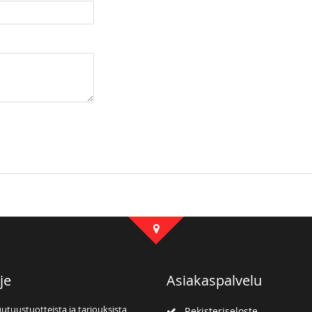
x50 cm
je
Asiakaspalvelu
uutuustuotteista ja tarjouksista
Rekisteriseloste