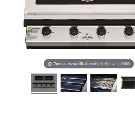
images
images
gallery
gallery
Zoomaa kuvaa liikuttamalla hiirtä kuvan päällä