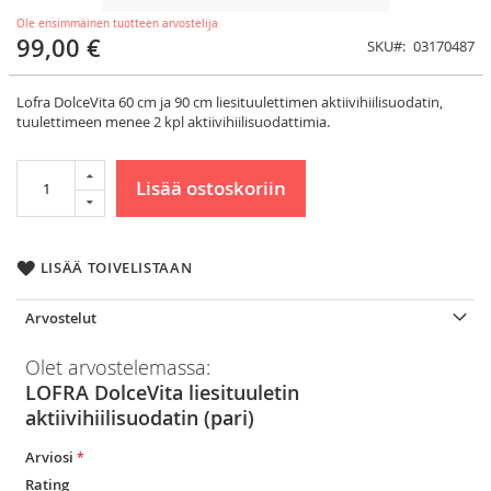
Ole ensimmäinen tuotteen arvostelija
99,00 €
SKU
03170487
Lofra DolceVita 60 cm ja 90 cm liesituulettimen aktiivihiilisuodatin,
tuulettimeen menee 2 kpl aktiivihiilisuodattimia.
Lisää ostoskoriin
LISÄÄ TOIVELISTAAN
Arvostelut
Olet arvostelemassa:
LOFRA DolceVita liesituuletin
aktiivihiilisuodatin (pari)
Arviosi
Rating