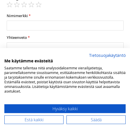
1
2
3
4
5
star
stars
stars
stars
stars
Nimimerkki
Yhteenveto
Tietosuojakäytäntö
Arvostelu
Me käytämme evästeitä
Saatamme tallentaa niitä analysoidaksemme vierailijatietoja,
parannellaksemme sivustoamme, esittääksemme henkilökohtaista sisältöä
ja tarjotaksemme sinulle erinomaisen kokemuksen verkkosivustolla.
Estämällä evästeet, poistat käytöstä osan sivuston käyttöä helpottavista
ominaisuuksista. Lisätietoja käyttämistämme evästeistä saat avaamalla
asetukset.
Lähetä arvostelu
Hyväksy kaikki
Estä kaikki
Säädä