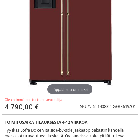
Täppää suuremmaksi
Ole ensimmäinen tuotteen arvostelija
4 790,00 €
SKU
52140832 (GFRR619/O)
TOIMITUSAIKA TILAUKSESTA 4-12 VIIKKOA.
Tyylikäs Lofra Dolce Vita side-by-side jääkaappipakastin kahdella
ovella, jotka avautuvat keskeltä. Ovipanelissa koko pitkät tukevat