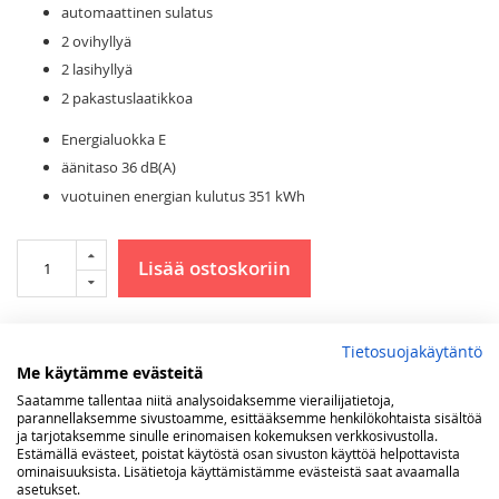
automaattinen sulatus
2 ovihyllyä
2 lasihyllyä
2 pakastuslaatikkoa
Energialuokka E
äänitaso 36 dB(A)
vuotuinen energian kulutus 351 kWh
Lisää ostoskoriin
LISÄÄ TOIVELISTAAN
Tietosuojakäytäntö
Me käytämme evästeitä
Lisätietoja
Saatamme tallentaa niitä analysoidaksemme vierailijatietoja,
parannellaksemme sivustoamme, esittääksemme henkilökohtaista sisältöä
Lisätietoja
ja tarjotaksemme sinulle erinomaisen kokemuksen verkkosivustolla.
210 litraa
Estämällä evästeet, poistat käytöstä osan sivuston käyttöä helpottavista
118 kg
ominaisuuksista. Lisätietoja käyttämistämme evästeistä saat avaamalla
(lxsxk) 92 x 72 x 178 cm
asetukset.