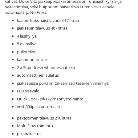
kahvat. Dolce Vita jääkaappipakastimessa on runsaasti kylmä- ja
pakastintilaa, sekä huippuominaisuuksia kuten vesi-/jääpala-
automaatti ja No Frost.
kaapin kokonaistilavuus 617 litraa
jääkaapin tilavuus 407 litraa
4 lasihyllyä
5 ovihyllyä
pulloteline
kanamunateline
2 x Superfresh vihanneslaatikko
automaattinen sulatus
jääkaapissa puhallin takaamaan tasainen viilennys
LED sisävalo
Quick Cool - pikakylmennystoiminto
vesi-/jääpala-automaatti
pakastimen tilavuus 210 litraa
Multi Flow toiminto
pikapakastus