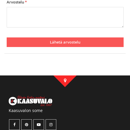
Arvostelu
Lähetä arvostelu
Kaasuvalon some