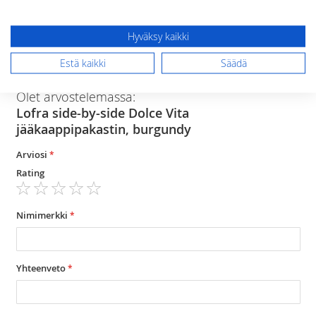
jääkaappi 407 litraa ja pakastin 210 litraa
vuotuinen energian kulutus 351 kWh
Hyväksy kaikki
Estä kaikki
Säädä
Arvostelut
Olet arvostelemassa:
Lofra side-by-side Dolce Vita
jääkaappipakastin, burgundy
Arviosi
Rating
1
2
3
4
5
star
stars
stars
stars
stars
Nimimerkki
Yhteenveto