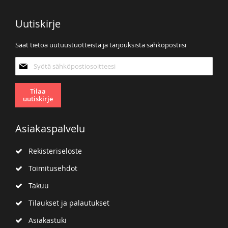
Uutiskirje
Saat tietoa uutuustuotteista ja tarjouksista sähköpostiisi
Tilaa
uutiskirjeemme:
Tilaa
uutiskirje
Asiakaspalvelu
Rekisteriseloste
Toimitusehdot
Takuu
Tilaukset ja palautukset
Asiakastuki