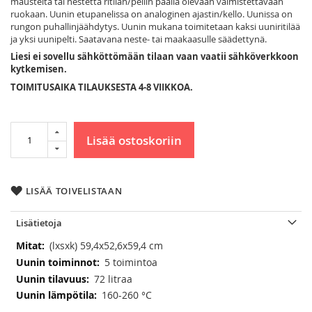
mausteita tai nestettä ritilän/pellin päällä olevaan valmistettavaan
ruokaan. Uunin etupanelissa on analoginen ajastin/kello. Uunissa on
rungon puhallinjäähdytys. Uunin mukana toimitetaan kaksi uuniritilää
ja yksi uunipelti. Saatavana neste- tai maakaasulle säädettynä.
Liesi ei sovellu sähköttömään tilaan vaan vaatii sähköverkkoon
kytkemisen.
TOIMITUSAIKA TILAUKSESTA 4-8 VIIKKOA.
Lisää ostoskoriin
LISÄÄ TOIVELISTAAN
Lisätietoja
Lisätietoja
(lxsxk) 59,4x52,6x59,4 cm
5 toimintoa
72 litraa
160-260 °C