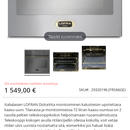
Täppää suuremmaksi
Ole ensimmäinen tuotteen arvostelija
1 549,00 €
SKU
29320196 (FRS66GE)
Italialaisen LOFRAN DolceVita monitoiminen kalusteisiin upotettava
kaasu-uuni. Tilavassa ja monitoimisessa 72 litran kaasu-uunissa on 2
tasolla peltien teleskooppikiskot helpottamaan ruoanvalmistusta.
Teleskooppi kiskojen avulla ritilän/pellin ollessa kiskolla, voit vetää
ritilän ulos uunista nostamatta sitä, esimerkiksi jos haluat lisätä