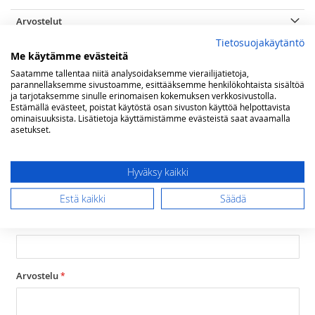
Arvostelut
Tietosuojakäytäntö
Olet arvostelemassa:
Me käytämme evästeitä
Lofra DolceVita upotettava 60 cm kaasu-uuni,
Saatamme tallentaa niitä analysoidaksemme vierailijatietoja,
rst
parannellaksemme sivustoamme, esittääksemme henkilökohtaista sisältöä
ja tarjotaksemme sinulle erinomaisen kokemuksen verkkosivustolla.
Estämällä evästeet, poistat käytöstä osan sivuston käyttöä helpottavista
Arviosi
ominaisuuksista. Lisätietoja käyttämistämme evästeistä saat avaamalla
Rating
asetukset.
1
2
3
4
5
star
stars
stars
stars
stars
Nimimerkki
Hyväksy kaikki
Estä kaikki
Säädä
Yhteenveto
Arvostelu