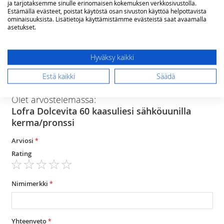
ja tarjotaksemme sinulle erinomaisen kokemuksen verkkosivustolla.
sulatus, valo
Estämällä evästeet, poistat käytöstä osan sivuston käyttöä helpottavista
72 litraa
ominaisuuksista. Lisätietoja käyttämistämme evästeistä saat avaamalla
asetukset.
2 paria teleskooppiohjaimia, 1 kpl
uuniritilä, 1 kpl uuniritilä syvällä uunipellillä
50-270 ⁰C
Hyväksy kaikki
Estä kaikki
Säädä
Arvostelut
Olet arvostelemassa:
Lofra Dolcevita 60 kaasuliesi sähköuunilla
kerma/pronssi
Arviosi
Rating
1
2
3
4
5
star
stars
stars
stars
stars
Nimimerkki
Yhteenveto