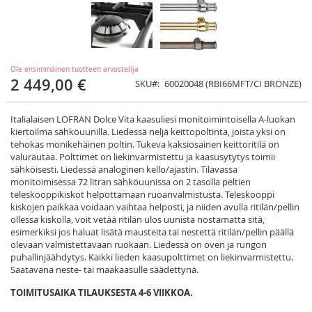
Ole ensimmäinen tuotteen arvostelija
2 449,00 €
SKU
60020048 (RBI66MFT/CI BRONZE)
Italialaisen LOFRAN Dolce Vita kaasuliesi monitoimintoisella A-luokan
kiertoilma sähköuunilla. Liedessä neljä keittopoltinta, joista yksi on
tehokas monikehäinen poltin. Tukeva kaksiosainen keittoritilä on
valurautaa. Polttimet on liekinvarmistettu ja kaasusytytys toimii
sähköisesti. Liedessä analoginen kello/ajastin. Tilavassa
monitoimisessa 72 litran sähköuunissa on 2 tasolla peltien
teleskooppikiskot helpottamaan ruoanvalmistusta. Teleskooppi
kiskojen paikkaa voidaan vaihtaa helposti, ja niiden avulla ritilän/pellin
ollessa kiskolla, voit vetää ritilän ulos uunista nostamatta sitä,
esimerkiksi jos haluat lisätä mausteita tai nestettä ritilän/pellin päällä
olevaan valmistettavaan ruokaan. Liedessä on oven ja rungon
puhallinjäähdytys. Kaikki lieden kaasupolttimet on liekinvarmistettu.
Saatavana neste- tai maakaasulle säädettynä.
TOIMITUSAIKA TILAUKSESTA 4-6 VIIKKOA.