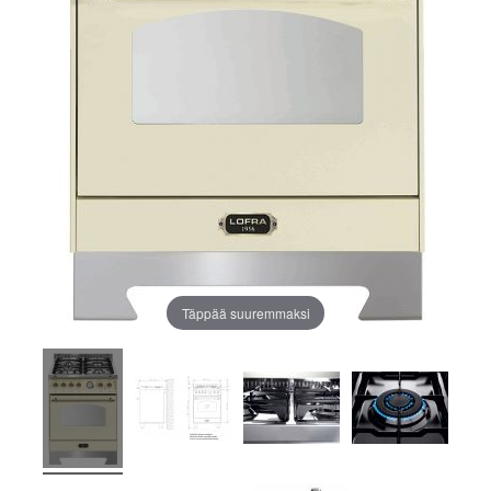
Täppää suuremmaksi