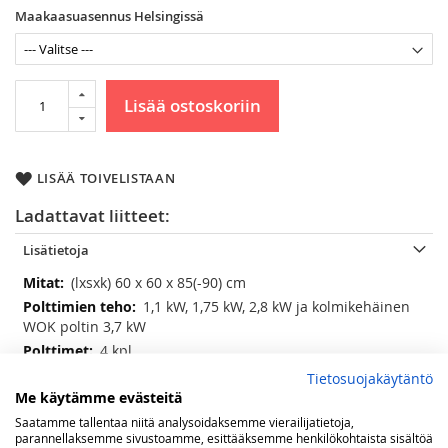
Maakaasuasennus Helsingissä
Lisää ostoskoriin
LISÄÄ TOIVELISTAAN
Ladattavat liitteet:
Lisätietoja
Lisätietoja
(lxsxk) 60 x 60 x 85(-90) cm
1,1 kW, 1,75 kW, 2,8 kW ja kolmikehäinen
WOK poltin 3,7 kW
4 kpl
2-osainen, valurautaa
Tietosuojakäytäntö
Me käytämme evästeitä
9 toimintoa; ala- ja ylävastus, alavastus,
ylävastus, grillivastus low, grillivastus high, grillivastus
Saatamme tallentaa niitä analysoidaksemme vierailijatietoja,
kiertoilmalla, ylä- ja alavastus kiertoilmalla, kiertoilma,
parannellaksemme sivustoamme, esittääksemme henkilökohtaista sisältöä