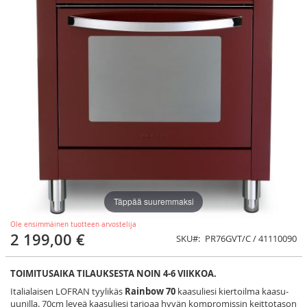
Täppää suuremmaksi
Ole ensimmäinen tuotteen arvostelija
2 199,00 €
SKU
PR76GVT/C / 41110090
TOIMITUSAIKA TILAUKSESTA NOIN 4-6 VIIKKOA.
Italialaisen LOFRAN tyylikäs
Rainbow 70
kaasuliesi kiertoilma kaasu-
uunilla. 70cm leveä kaasuliesi tarjoaa hyvän kompromissin keittotason