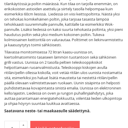
tilankäytössä ja poltin määrässä. Kun tilaa on tarjolla enemmän, on
erikokoisten astioiden asettelu ja siirtely tasolla helpompaa kuin
esimerkiksi 60cm liesissä. Liedessä on viisi keittopoltinta. Näistä yksi
on tehokas komikehäinen poltin, joka tarjoaa tasaista lämpöä
tehokkaasti suuremmalle pannulle, kattilalle tai esimerkiksi Wok-
pannulle. Lisäksi liedessä on kaksi suurta tehokasta poltinta, yksi pieni
haudutus poltin sekä yksi medium kokoinen poltin. Tukeva
kolmiosainen keittoritilä on valurautaa. Polttimet on liekinvarmistettu
ja kaasusytytys toimii sähköisesti.
Tilavassa monitoimisessa 72 litran kaasu-uunissa on,
kiertoilmatoiminto tasaiseen lämmön tuotantoon sekä sähköinen
grilli vastus. Uunissa on 2 tasolla peltien teleskooppikiskot
helpottamaan ruoanvalmistusta. Teleskooppi kiskojen avulla
ritilän/pellin ollessa kiskolla, voit vetää ritilän ulos uunista nostamatta
sitä, esimerkiksi jos haluat lisätä mausteita tai nestettä ritilän/pellin
päällä olevaan valmistettavaan ruokaan. Uunin sisäpinta on helposti
puhdistettavaa kovapintaista sinistä emalia. Uunissa on elektroninen
kello/ajastin. Liedessä on oven ja rungon puhallinjäähdytys, joka
auttaa parantamaan energiatehokkuutta, viilentää lieden ulkopintoja
ja ohjaa höyryn suuntaa luukkua avattaessa.
Saatavana neste- tai maakaasulle säädettynä.