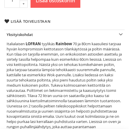
Lisää ostoskoriin
LISÄÄ TOIVELISTAAN
Yksityiskohdat
Italialaisen
LOFRAN
tyylikäs
Rainbow
70 ja 80cm kaasuliesi tarjoaa
hyvän kompromissin keittotason tilankäytössä ja poltin määrässä.
Kun tilaa on tarjolla enemmän, on erikokoisten astioiden asettelu ja
siirtely tasolla helpompaa kuin esimerkiksi 60cm liesissä. Liesissä on
viisi keittopoltinta. Näistä yksi on tehokas komikehäinen poltin,
joka tarjoaa tasaista lämpöä tehokkaasti suuremmalle pannulle,
kattilalle tai esimerkiksi Wok-pannulle. Lisäksi liedessä on kaksi
suurta tehokasta poltinta, yksi pieni haudutus poltin sekä yksi
medium kokoinen poltin. Tukeva kolmiosainen keittoritilä on
valurautaa. Polttimet on liekinvarmistettu ja kaasusytytys toimii
sähköisesti. Tilava 72 litran uunia on saatavilla joko kaasu tai
sähköuunina kiertoilmatoiminnolla tasaiseen lämmön tuotantoon.
Uuneissa on 2 tasolla peltien teleskooppikiskot helpottamaan
ruoanvalmistusta ja uunien sisäpinta on helposti puhdistettavaa
kovapintaista sinistä emalia. Uuni luukut ovat kolmilasisia ja ne on
helpo purkaa lasi kerrallaan puhdistusta varten. Liesissä on oven ja
rungon puhallinjäähdytys, joka auttaa parantamaan