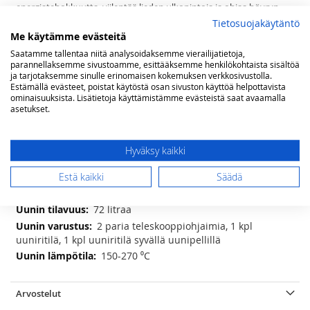
energiatehokkuutta, viilentää lieden ulkopintoja ja ohjaa höyryn
suuntaa luukkua avattaessa. Rainbow liesiä on saatavilla 60 cm, 70
Tietosuojakäytäntö
cm, 80cm ja 90 cm kokoisina ruostumattomasta teräksestä,
Me käytämme evästeitä
mattamustana, norsunluunvalkoisena, helmenvalkoisena ja
Saatamme tallentaa niitä analysoidaksemme vierailijatietoja,
viininpunaisena Saatavana neste- tai maakaasulle säädettynä.
parannellaksemme sivustoamme, esittääksemme henkilökohtaista sisältöä
ja tarjotaksemme sinulle erinomaisen kokemuksen verkkosivustolla.
Estämällä evästeet, poistat käytöstä osan sivuston käyttöä helpottavista
Lisätietoja
ominaisuuksista. Lisätietoja käyttämistämme evästeistä saat avaamalla
asetukset.
Lisätietoja
(lxsxk) 70 x 60 x 85(-90) cm
1,1 kW, 1,75 kW, 2x2,8 kW ja kolmikehäinen
WOK poltin 3,7 kW
Hyväksy kaikki
5 kpl alumiinirungoilla
3-osainen, valurautaa
Estä kaikki
Säädä
3 toimintoa; kiertoilma, grillivastus, valo
72 litraa
2 paria teleskooppiohjaimia, 1 kpl
uuniritilä, 1 kpl uuniritilä syvällä uunipellillä
150-270 ⁰C
Arvostelut