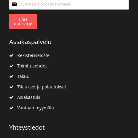
Tilaa
uutiskirjeemme:
Tilaa
uutiskirje
Asiakaspalvelu
Rekisteriseloste
Toimitusehdot
Takuu
Tilaukset ja palautukset
Asiakastuki
Vantaan myymälä
Yhteystiedot