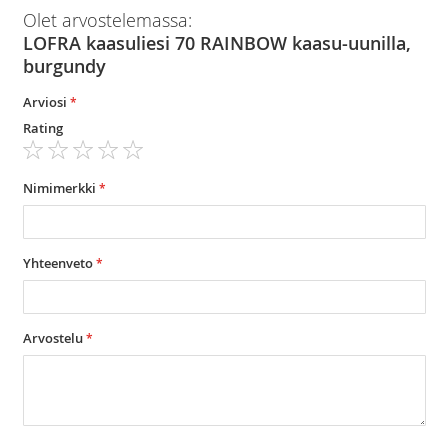
Olet arvostelemassa:
LOFRA kaasuliesi 70 RAINBOW kaasu-uunilla,
burgundy
Arviosi
Rating
1
2
3
4
5
star
stars
stars
stars
stars
Nimimerkki
Yhteenveto
Arvostelu