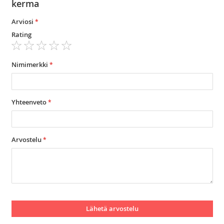
kerma
Arviosi
Rating
1
2
3
4
5
star
stars
stars
stars
stars
Nimimerkki
Yhteenveto
Arvostelu
Lähetä arvostelu