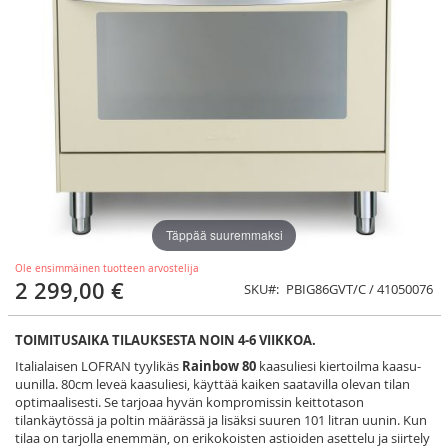
Täppää suuremmaksi
Ole ensimmäinen tuotteen arvostelija
2 299,00 €
SKU
PBIG86GVT/C / 41050076
TOIMITUSAIKA TILAUKSESTA NOIN 4-6 VIIKKOA.
Italialaisen LOFRAN tyylikäs
Rainbow 80
kaasuliesi kiertoilma kaasu-
uunilla. 80cm leveä kaasuliesi, käyttää kaiken saatavilla olevan tilan
optimaalisesti. Se tarjoaa hyvän kompromissin keittotason
tilankäytössä ja poltin määrässä ja lisäksi suuren 101 litran uunin. Kun
tilaa on tarjolla enemmän, on erikokoisten astioiden asettelu ja siirtely