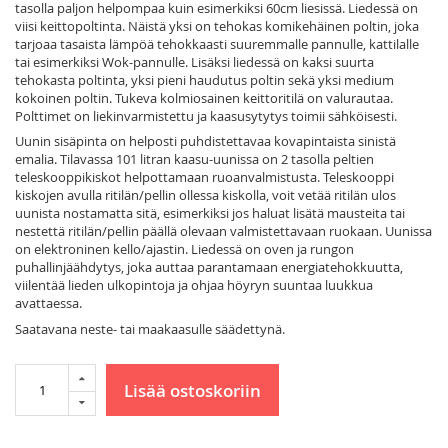
tasolla paljon helpompaa kuin esimerkiksi 60cm liesissä. Liedessä on
viisi keittopoltinta. Näistä yksi on tehokas komikehäinen poltin, joka
tarjoaa tasaista lämpöä tehokkaasti suuremmalle pannulle, kattilalle
tai esimerkiksi Wok-pannulle. Lisäksi liedessä on kaksi suurta
tehokasta poltinta, yksi pieni haudutus poltin sekä yksi medium
kokoinen poltin. Tukeva kolmiosainen keittoritilä on valurautaa.
Polttimet on liekinvarmistettu ja kaasusytytys toimii sähköisesti.
Uunin sisäpinta on helposti puhdistettavaa kovapintaista sinistä
emalia. Tilavassa 101 litran kaasu-uunissa on 2 tasolla peltien
teleskooppikiskot helpottamaan ruoanvalmistusta. Teleskooppi
kiskojen avulla ritilän/pellin ollessa kiskolla, voit vetää ritilän ulos
uunista nostamatta sitä, esimerkiksi jos haluat lisätä mausteita tai
nestettä ritilän/pellin päällä olevaan valmistettavaan ruokaan. Uunissa
on elektroninen kello/ajastin. Liedessä on oven ja rungon
puhallinjäähdytys, joka auttaa parantamaan energiatehokkuutta,
viilentää lieden ulkopintoja ja ohjaa höyryn suuntaa luukkua
avattaessa.
Saatavana neste- tai maakaasulle säädettynä.
Lisää ostoskoriin