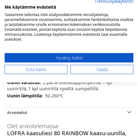
Tietosuojakäytäntö
mattamustana, norsunluunvalkoisena, helmenvalkoisena ja
Me käytämme evästeitä
viininpunaisena Saatavana neste- tai maakaasulle säädettynä.
Saatamme tallentaa niitä analysoidaksemme vierailijatietoja,
parannellaksemme sivustoamme, esittääksemme henkilökohtaista sisältöä
Lisätietoja
ja tarjotaksemme sinulle erinomaisen kokemuksen verkkosivustolla.
Estämällä evästeet, poistat käytöstä osan sivuston käyttöä helpottavista
Lisätietoja
(lxsxk) 80 x 60 x 85(-90) cm
ominaisuuksista. Lisätietoja käyttämistämme evästeistä saat avaamalla
asetukset.
1,1 kW, 1,75 kW, 2x2,8 kW ja kolmikehäinen
WOK poltin 3,7 kW
5 kpl alumiinirungoilla
Hyväksy kaikki
3-osainen, valurautaa
3 toimintoa; kiertoilma, grillivastus, valo
Estä kaikki
Säädä
101 litraa
2 paria teleskooppiohjaimia, 1 kpl
uuniritilä, 1 kpl uuniritilä syvällä uunipellillä
50-260°C
Arvostelut
Olet arvostelemassa:
LOFRA kaasuliesi 80 RAINBOW kaasu-uunilla,