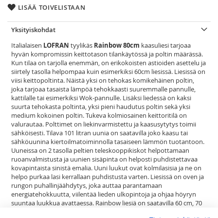
LISÄÄ TOIVELISTAAN
Yksityiskohdat
Italialaisen
LOFRAN
tyylikäs
Rainbow 80cm
kaasuliesi tarjoaa
hyvän kompromissin keittotason tilankäytössä ja poltin määrässä.
Kun tilaa on tarjolla enemmän, on erikokoisten astioiden asettelu ja
siirtely tasolla helpompaa kuin esimerkiksi 60cm liesissä. Liesissä on
viisi keittopoltinta. Näistä yksi on tehokas komikehäinen poltin,
joka tarjoaa tasaista lämpöä tehokkaasti suuremmalle pannulle,
kattilalle tai esimerkiksi Wok-pannulle. Lisäksi liedessä on kaksi
suurta tehokasta poltinta, yksi pieni haudutus poltin sekä yksi
medium kokoinen poltin. Tukeva kolmiosainen keittoritilä on
valurautaa. Polttimet on liekinvarmistettu ja kaasusytytys toimii
sähköisesti. Tilava 101 litran uunia on saatavilla joko kaasu tai
sähköuunina kiertoilmatoiminnolla tasaiseen lämmön tuotantoon.
Uuneissa on 2 tasolla peltien teleskooppikiskot helpottamaan
ruoanvalmistusta ja uunien sisäpinta on helposti puhdistettavaa
kovapintaista sinistä emalia. Uuni luukut ovat kolmilasisia ja ne on
helpo purkaa lasi kerrallaan puhdistusta varten. Liesissä on oven ja
rungon puhallinjäähdytys, joka auttaa parantamaan
energiatehokkuutta, viilentää lieden ulkopintoja ja ohjaa höyryn
suuntaa luukkua avattaessa. Rainbow liesiä on saatavilla 60 cm, 70
cm, 80cm ja 90 cm kokoisina ruostumattomasta teräksestä,