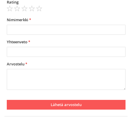
Rating
1
2
3
4
5
star
stars
stars
stars
stars
Nimimerkki
Yhteenveto
Arvostelu
Lähetä arvostelu