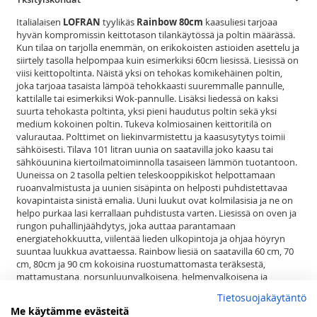
Italialaisen
LOFRAN
tyylikäs
Rainbow 80cm
kaasuliesi tarjoaa
hyvän kompromissin keittotason tilankäytössä ja poltin määrässä.
Kun tilaa on tarjolla enemmän, on erikokoisten astioiden asettelu ja
siirtely tasolla helpompaa kuin esimerkiksi 60cm liesissä. Liesissä on
viisi keittopoltinta. Näistä yksi on tehokas komikehäinen poltin,
joka tarjoaa tasaista lämpöä tehokkaasti suuremmalle pannulle,
kattilalle tai esimerkiksi Wok-pannulle. Lisäksi liedessä on kaksi
suurta tehokasta poltinta, yksi pieni haudutus poltin sekä yksi
medium kokoinen poltin. Tukeva kolmiosainen keittoritilä on
valurautaa. Polttimet on liekinvarmistettu ja kaasusytytys toimii
sähköisesti. Tilava 101 litran uunia on saatavilla joko kaasu tai
sähköuunina kiertoilmatoiminnolla tasaiseen lämmön tuotantoon.
Uuneissa on 2 tasolla peltien teleskooppikiskot helpottamaan
ruoanvalmistusta ja uunien sisäpinta on helposti puhdistettavaa
kovapintaista sinistä emalia. Uuni luukut ovat kolmilasisia ja ne on
helpo purkaa lasi kerrallaan puhdistusta varten. Liesissä on oven ja
rungon puhallinjäähdytys, joka auttaa parantamaan
energiatehokkuutta, viilentää lieden ulkopintoja ja ohjaa höyryn
suuntaa luukkua avattaessa. Rainbow liesiä on saatavilla 60 cm, 70
cm, 80cm ja 90 cm kokoisina ruostumattomasta teräksestä,
mattamustana, norsunluunvalkoisena, helmenvalkoisena ja
viininpunaisena Saatavana neste- tai maakaasulle säädettynä.
Tietosuojakäytäntö
Me käytämme evästeitä