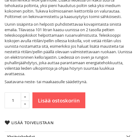
tehokasta poltinta, yksi pieni haudutus poltin sekä yksi medium
kokoinen poltin. Tukeva kolmiosainen keittoritilä on valurautaa.
Polttimet on liekinvarmistettu ja kaasusytytys toimii sähköisesti.
Uunin sisäpinta on helposti puhdistettavaa kovapintaista sinistä
emalia. Tilavassa 101 litran kaasu-uunissa on 2 tasolla peltien
teleskooppikiskot helpottamaan ruoanvalmistusta. Teleskooppi
kiskojen avulla ritilän/pellin ollessa kiskolla, voit vetää ritilän ulos
uunista nostamatta sitä, esimerkiksi jos haluat lisätä mausteita tai
nestettä ritilän/pellin päällä olevaan valmistettavaan ruokaan. Uunissa
on elektroninen kello/ajastin. Liedessä on oven ja rungon
puhallinjäähdytys, joka auttaa parantamaan energiatehokkuutta,
viilentää lieden ulkopintoja ja ohjaa höyryn suuntaa luukkua
avattaessa.
Saatavana neste- tai maakaasulle säädettynä.
Lisää ostoskoriin
LISÄÄ TOIVELISTAAN
Yksityiskohdat