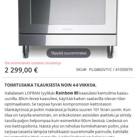
Täppää suuremmaksi
Ole ensimmäinen tuotteen arvostelija
2 299,00 €
SKU
PLG86GVT/C / 41050079
TOIMITUSAIKA TILAUKSESTA NOIN 4-6 VIIKKOA.
Italialaisen LOFRAN tyylikäs
Rainbow 80
kaasuliesi kiertoilma kaasu-
uunilla. 80cm leveä kaasuliesi, käyttää kaiken saatavilla olevan tilan
optimaalisesti. Se tarjoaa hyvän kompromissin keittotason
tilankäytössä ja poltin määrässä ja lisäksi suuren 101 litran uunin. Kun
tilaa on tarjolla enemmän, on erikokoisten astioiden asettelu ja siirtely
tasolla paljon helpompaa kuin esimerkiksi 60cm liesissä. Liedessä on
viisi keittopoltinta. Näistä yksi on tehokas komikehäinen poltin, joka
tarjoaa tasaista lämpöä tehokkaasti suuremmalle pannulle, kattilalle
tai esimerkiksi Wok-pannulle. Lisäksi liedessä on kaksi suurta