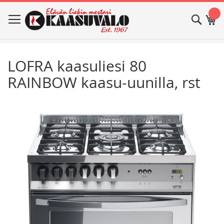
Skip
Haku
Os
to
Content
LOFRA kaasuliesi 80
RAINBOW kaasu-uunilla, rst
Skip
Skip
to
to
the
the
end
beginning
of
of
the
the
images
images
gallery
gallery