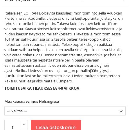
Italialaisen LOFRAN DolceVita kaasuliesi monitoimintoisella A-luokan
kiertoilma sähköuunilla. Liedessä on viisi keittopoltinta, joista yksi on
tehokas monikehäinen poltin. Tukeva kolmiosainen keittoritilä on
valurautaa. Kaasutoimiset keittopolttimet ovat liekinvarmistettuja ja
niiden kaasunsytytys toimii sähköisesti. Tilavassa ja monitoimisessa
101 litran sähköuunissa on 2 tasolla peltien teleskooppikiskot
helpottamaan ruoanvalmistusta. Teleskooppi kiskojen paikkaa
voidaan vaihtaa helposti, ja niiden avulla ritilän/pellin ollessa kiskolla,
voit vetää ritilän ulos uunista nostamatta sitä, esimerkiksi jos haluat
lisätä mausteita tai nestettä ritilän/pellin päällä olevaan
valmistettavaan ruokaan. Lieden etupanelissa on analoginen
ajastin/kello.. Liedessä on oven ja rungon puhallinjäähdytys ja
uuniluukun lasi on kolmikertaista lasia. Lieden mukana toimitetaan
kaksi uuniritilää ja yksi matala uunipelti.
TOIMITUSAIKA TILAUKSESTA 4-8 VIIKKOA
Maakaasuasennus Helsingissä
Lisää ostoskoriin