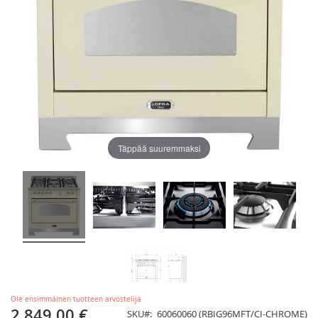
Täppää suuremmaksi
Ole ensimmäinen tuotteen arvostelija
2 849,00 €
SKU
60060060 (RBIG96MFT/CI-CHROME)