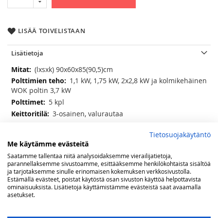
LISÄÄ TOIVELISTAAN
Lisätietoja
Lisätietoja
(lxsxk) 90x60x85(90,5)cm
1,1 kW, 1,75 kW, 2x2,8 kW ja kolmikehäinen
WOK poltin 3,7 kW
5 kpl
3-osainen, valurautaa
9 toimintoa; ala- ja ylävastus, alavastus,
Tietosuojakäytäntö
ylävastus, grillivastus low, grillivastus high, grillivastus
Me käytämme evästeitä
kiertoilmalla, ylä- ja alavastus kiertoilmalla, kiertoilma,
sulatus, valo
Saatamme tallentaa niitä analysoidaksemme vierailijatietoja,
parannellaksemme sivustoamme, esittääksemme henkilökohtaista sisältöä
101 litraa
ja tarjotaksemme sinulle erinomaisen kokemuksen verkkosivustolla.
2 paria teleskooppiohjaimia, 1 kpl
Estämällä evästeet, poistat käytöstä osan sivuston käyttöä helpottavista
uuniritilä, 1 kpl uuniritilä syvällä uunipellillä
ominaisuuksista. Lisätietoja käyttämistämme evästeistä saat avaamalla
asetukset.
50-260 ⁰C