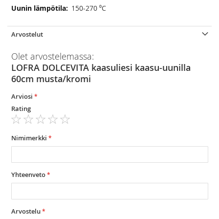
150-270 ⁰C
Arvostelut
Olet arvostelemassa:
LOFRA DOLCEVITA kaasuliesi kaasu-uunilla
60cm musta/kromi
Arviosi
Rating
1
2
3
4
5
star
stars
stars
stars
stars
Nimimerkki
Yhteenveto
Arvostelu