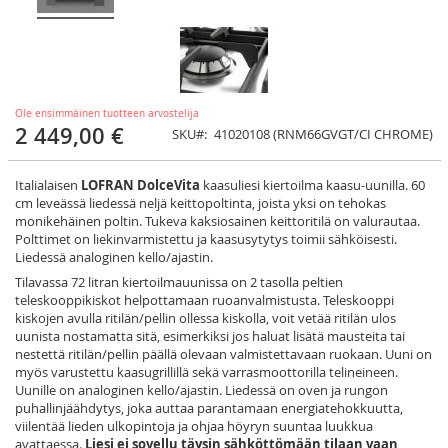
Ole ensimmäinen tuotteen arvostelija
2 449,00 €
SKU
41020108 (RNM66GVGT/CI CHROME)
Italialaisen
LOFRAN
DolceVita
kaasuliesi kiertoilma kaasu-uunilla. 60
cm leveässä liedessä neljä keittopoltinta, joista yksi on tehokas
monikehäinen poltin. Tukeva kaksiosainen keittoritilä on valurautaa.
Polttimet on liekinvarmistettu ja kaasusytytys toimii sähköisesti.
Liedessä analoginen kello/ajastin.
Tilavassa 72 litran kiertoilmauunissa on 2 tasolla peltien
teleskooppikiskot helpottamaan ruoanvalmistusta. Teleskooppi
kiskojen avulla ritilän/pellin ollessa kiskolla, voit vetää ritilän ulos
uunista nostamatta sitä, esimerkiksi jos haluat lisätä mausteita tai
nestettä ritilän/pellin päällä olevaan valmistettavaan ruokaan. Uuni on
myös varustettu kaasugrillillä sekä varrasmoottorilla telineineen.
Uunille on analoginen kello/ajastin. Liedessä on oven ja rungon
puhallinjäähdytys, joka auttaa parantamaan energiatehokkuutta,
viilentää lieden ulkopintoja ja ohjaa höyryn suuntaa luukkua
avattaessa.
Liesi ei sovellu täysin sähköttömään tilaan vaan