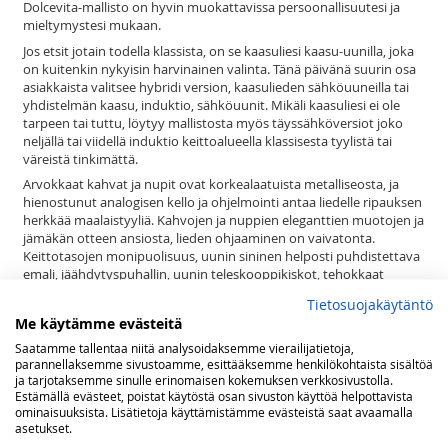
Dolcevita-mallisto on hyvin muokattavissa persoonallisuutesi ja
mieltymystesi mukaan.
Jos etsit jotain todella klassista, on se kaasuliesi kaasu-uunilla, joka
on kuitenkin nykyisin harvinainen valinta. Tänä päivänä suurin osa
asiakkaista valitsee hybridi version, kaasulieden sähköuuneilla tai
yhdistelmän kaasu, induktio, sähköuunit. Mikäli kaasuliesi ei ole
tarpeen tai tuttu, löytyy mallistosta myös täyssähköversiot joko
neljällä tai viidellä induktio keittoalueella klassisesta tyylistä tai
väreistä tinkimättä.
Arvokkaat kahvat ja nupit ovat korkealaatuista metalliseosta, ja
hienostunut analogisen kello ja ohjelmointi antaa liedelle ripauksen
herkkää maalaistyyliä. Kahvojen ja nuppien eleganttien muotojen ja
jämäkän otteen ansiosta, lieden ohjaaminen on vaivatonta.
Keittotasojen monipuolisuus, uunin sininen helposti puhdistettava
emali, jäähdytyspuhallin, uunin teleskooppikiskot, tehokkaat
polttimet tai keittoalueet ilmaisevat laatua yhdistettynä silmiä
Tietosuojakäytäntö
hivelevään muotoiluun. Dolcevita-sarjan klassinen tyyli on tätä
Me käytämme evästeitä
kaikkea.
Saatamme tallentaa niitä analysoidaksemme vierailijatietoja,
Dolcevita liesiä saatavilla 60 cm, 70 cm, 90 cm, 120 cm ja 150 cm
parannellaksemme sivustoamme, esittääksemme henkilökohtaista sisältöä
kokoisina ruostumattomasta teräksestä, mattamustana,
ja tarjotaksemme sinulle erinomaisen kokemuksen verkkosivustolla.
norsunluunvalkoisena, meren sinisenä, laventelin sinisenä,
Estämällä evästeet, poistat käytöstä osan sivuston käyttöä helpottavista
vihreänä, viininpunaisena, ja helmenvalkoisena messinki-, kromi- tai
ominaisuuksista. Lisätietoja käyttämistämme evästeistä saat avaamalla
pronssiviimeistelyllä, 1, 2 tai 3 uunia
asetukset.