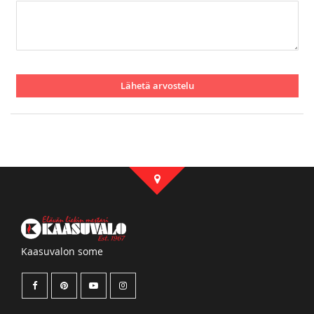
Lähetä arvostelu
Kaasuvalon some