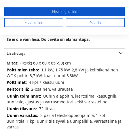
Lofran Dolcevita sarja kattaa satoja tuotteita tyyliteltyyn keittiöön.
Pelkästään liesiä on nykyisin jo yli 200 mallia. Lisäksi sarjasta löytyy
sävy sävyyn esimerkiksi liesituulettimet, builtin ja range top
Hyväksy kaikki
keittimet, jääkaapit, pakastimet, mikroaaltouunit, combi uunit,
viinikaapit, lämpölaatikot, tiskikoneet, kahvinkeittimet, ruuan
Estä kaikki
Säädä
viilentimet, taustalevyt sekä keittiön pienkoneet runsaine
mahdollisuuksineen.
Se ei ole vain liesi. Dolcevita on elämäntapa.
Lisätietoja
Lisätietoja
(lxsxk) 60 x 60 x 85(-90) cm
1,1 kW, 1,75 kW, 2,8 kW ja kolmikehäinen
WOK poltin 3,7 kW, kaasu-uuni 3,3kW
4 kpl + kaasu-uuni
2-osainen, valurautaa
Uunin alapoltin, kiertoilma, kaasugrilli,
uunivalo, ajastus ja varrasmoottori sekä varrasteline
72 litraa
2 paria teleskooppiohjaimia, 1 kpl
uuniritilä, 1 kpl uuniritilä syvällä uunipellillä, varrasteline ja
varras