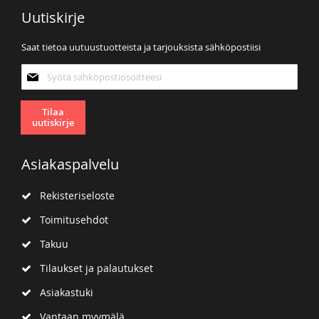
Uutiskirje
Saat tietoa uutuustuotteista ja tarjouksista sähköpostiisi
Tilaa
uutiskirjeemme:
Tilaa
uutiskirje
Asiakaspalvelu
Rekisteriseloste
Toimitusehdot
Takuu
Tilaukset ja palautukset
Asiakastuki
Vantaan myymälä