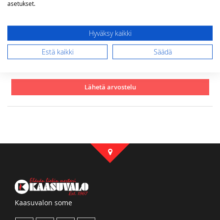
asetukset.
Arvostelu
Hyväksy kaikki
Estä kaikki
Säädä
Lähetä arvostelu
Kaasuvalon some