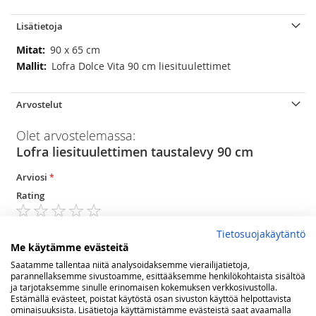
Lisätietoja
Lisätietoja
90 x 65 cm
Lofra Dolce Vita 90 cm liesituulettimet
Arvostelut
Olet arvostelemassa:
Lofra liesituulettimen taustalevy 90 cm
Arviosi
Rating
1
2
3
4
5
Tietosuojakäytäntö
star
stars
stars
stars
stars
Nimimerkki
Me käytämme evästeitä
Saatamme tallentaa niitä analysoidaksemme vierailijatietoja,
parannellaksemme sivustoamme, esittääksemme henkilökohtaista sisältöä
ja tarjotaksemme sinulle erinomaisen kokemuksen verkkosivustolla.
Yhteenveto
Estämällä evästeet, poistat käytöstä osan sivuston käyttöä helpottavista
ominaisuuksista. Lisätietoja käyttämistämme evästeistä saat avaamalla