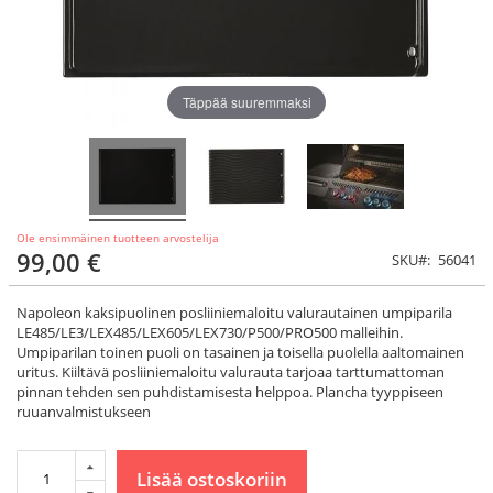
Täppää suuremmaksi
Ole ensimmäinen tuotteen arvostelija
99,00 €
SKU
56041
Napoleon kaksipuolinen posliiniemaloitu valurautainen umpiparila
LE485/LE3/LEX485/LEX605/LEX730/P500/PRO500 malleihin.
Umpiparilan toinen puoli on tasainen ja toisella puolella aaltomainen
uritus. Kiiltävä posliiniemaloitu valurauta tarjoaa tarttumattoman
pinnan tehden sen puhdistamisesta helppoa. Plancha tyyppiseen
ruuanvalmistukseen
Lisää ostoskoriin