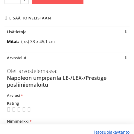
LISÄÄ TOIVELISTAAN
Lisätietoja
Lisätietoja
(lxs) 33 x 45,1 cm
Arvostelut
Olet arvostelemassa:
Napoleon umpiparila LE-/LEX-/Prestige
posliiniemaloitu
Arviosi
Rating
1
2
3
4
5
star
stars
stars
stars
stars
Nimimerkki
Tietosuojakäytäntö