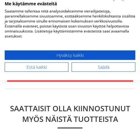
Me käytämme evästeitä
Yhteenveto
Saatamme tallentaa niitä analysoidaksemme vierailijatietoja,
parannellaksemme sivustoamme, esittääksemme henkilökohtaista sisältöä
ja tarjotaksemme sinulle erinomaisen kokemuksen verkkosivustolla.
Estämällä evästeet, poistat käytöstä osan sivuston käyttöä helpottavista
ominaisuuksista. Lisätietoja käyttämistämme evästeistä saat avaamalla
Arvostelu
asetukset.
Hyväksy kaikki
Estä kaikki
Säädä
Lähetä arvostelu
SAATTAISIT OLLA KIINNOSTUNUT
MYÖS NÄISTÄ TUOTTEISTA