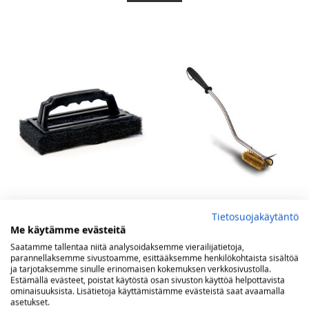
Tietosuojakäytäntö
Napoleon puhdistussieni
Napoleon Super WAVE
Me käytämme evästeitä
puhdistusharja
Saatamme tallentaa niitä analysoidaksemme vierailijatietoja,
parannellaksemme sivustoamme, esittääksemme henkilökohtaista sisältöä
Tarjoushinta
4,99 €
5,00 €
25,00 €
Norm.
ja tarjotaksemme sinulle erinomaisen kokemuksen verkkosivustolla.
Tuotteen alin hinta viimeisen 30
Estämällä evästeet, poistat käytöstä osan sivuston käyttöä helpottavista
ominaisuuksista. Lisätietoja käyttämistämme evästeistä saat avaamalla
päivän aikana on ollut 5,00 €
asetukset.
Lisää