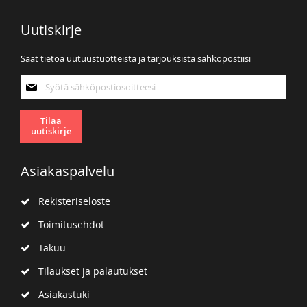
Uutiskirje
Saat tietoa uutuustuotteista ja tarjouksista sähköpostiisi
Tilaa
uutiskirjeemme:
Tilaa
uutiskirje
Asiakaspalvelu
Rekisteriseloste
Toimitusehdot
Takuu
Tilaukset ja palautukset
Asiakastuki