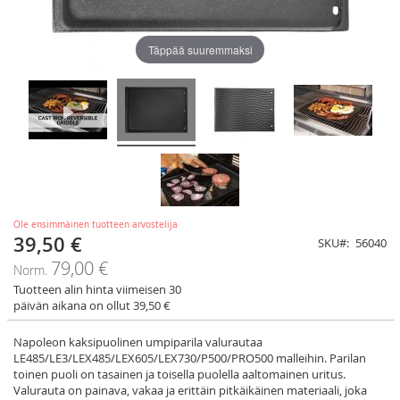
Täppää suuremmaksi
Ole ensimmäinen tuotteen arvostelija
39,50 €
Tarjoushinta
SKU
56040
79,00 €
Norm.
Tuotteen alin hinta viimeisen 30
päivän aikana on ollut 39,50 €
Napoleon kaksipuolinen umpiparila valurautaa
LE485/LE3/LEX485/LEX605/LEX730/P500/PRO500 malleihin. Parilan
toinen puoli on tasainen ja toisella puolella aaltomainen uritus.
Valurauta on painava, vakaa ja erittäin pitkäikäinen materiaali, joka