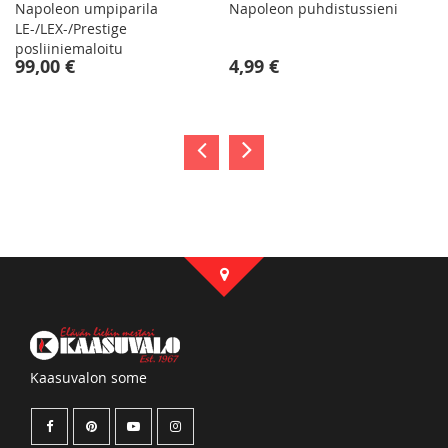
Napoleon umpiparila
Napoleon puhdistussieni
LE-/LEX-/Prestige
posliiniemaloitu
T
99,00 €
4,99 €
Kaasuvalon some