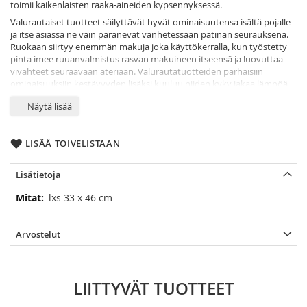
toimii kaikenlaisten raaka‐aineiden kypsennyksessä.
Valurautaiset tuotteet säilyttävät hyvät ominaisuutensa isältä pojalle
ja itse asiassa ne vain paranevat vanhetessaan patinan seurauksena.
Ruokaan siirtyy enemmän makuja joka käyttökerralla, kun työstetty
pinta imee ruuanvalmistus rasvan makuineen itseensä ja luovuttaa
vivahteet seuraavaan ateriaan. Valurautatuotteiden parhaisiin
ominaisuuksiin kestävyyden lisäksi kuuluu niiden kyky jakaa lämpöä
tasaisesti ja varastoida energiaa itseensä pitkiäkin aikoja. Valurauta on
Näytä lisää
myös helppokäyttöinen ja sen huolto on hyvin vähäistä.
LISÄÄ TOIVELISTAAN
Lisätietoja
Lisätietoja
lxs 33 x 46 cm
Arvostelut
LIITTYVÄT TUOTTEET