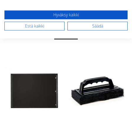
ostoskoriin
Hyväksy kaikki
SAATTAISIT OLLA KIINNOSTUNUT
Estä kaikki
Säädä
MYÖS NÄISTÄ TUOTTEISTA