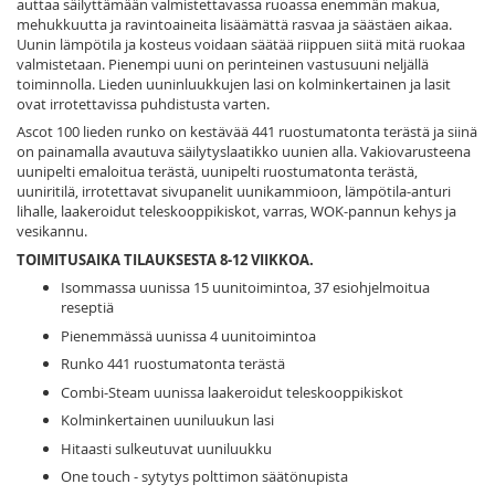
auttaa säilyttämään valmistettavassa ruoassa enemmän makua,
mehukkuutta ja ravintoaineita lisäämättä rasvaa ja säästäen aikaa.
Uunin lämpötila ja kosteus voidaan säätää riippuen siitä mitä ruokaa
valmistetaan. Pienempi uuni on perinteinen vastusuuni neljällä
toiminnolla. Lieden uuninluukkujen lasi on kolminkertainen ja lasit
ovat irrotettavissa puhdistusta varten.
Ascot 100 lieden runko on kestävää 441 ruostumatonta terästä ja siinä
on painamalla avautuva säilytyslaatikko uunien alla. Vakiovarusteena
uunipelti emaloitua terästä, uunipelti ruostumatonta terästä,
uuniritilä, irrotettavat sivupanelit uunikammioon, lämpötila-anturi
lihalle, laakeroidut teleskooppikiskot, varras, WOK-pannun kehys ja
vesikannu.
TOIMITUSAIKA TILAUKSESTA 8-12 VIIKKOA.
Isommassa uunissa 15 uunitoimintoa, 37 esiohjelmoitua
reseptiä
Pienemmässä uunissa 4 uunitoimintoa
Runko 441 ruostumatonta terästä
Combi-Steam uunissa laakeroidut teleskooppikiskot
Kolminkertainen uuniluukun lasi
Hitaasti sulkeutuvat uuniluukku
One touch - sytytys polttimon säätönupista