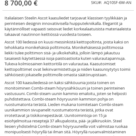
8 700,00 €
SKU
AQ10SF-6W-AN
Italialaisen Steelin Ascot kaasuliedet tarjoavat klassisen tyylikkään ja
perinteisen designin innovatiivisella huipputekniikalla. Elegantit ja
käytännölliset vapaasti seisovat liedet korkealaatuisista materiaaleista
takaavat nautinnon keittiössä vuodesta toiseen.
Ascot 100 liedessä on kuusi messinkistä keittopoltinta, joista kaksi on
tehokkaita monikehäisiä polttimoita. Monikehäisessä polttimossa
liekki tulee polttimon sisä- ja ulkokehältä, jolloin lämpö jakautuu
tasaisesti käytettäessä isoja paistoastioita kuten valurautapannuja.
Tukeva kolmiosainen keittoritilä on valurautaa. Kaasutoimiset
keittopolttimet ovat liekinvarmistettuja ja niiden kaasunsytytys toimii
sähköisesti jokaiselle polttimolle omasta säätönupistaan.
Ascot 100 kaasuliedessä on kaksi sähköuunia joista toinen on
monitoiminen Combi-steam höyrysähköuuni ja toinen perinteinen
vastusuuni. Combi-steam uunin kammio emaloitu, joten se helposti
puhdistettava. Combi-steam höyryuunin kammion pohja on
ruostumatonta terästä. Lieden mukana toimitetaan Combi-steam
uunikammion sivupanelit ruostumatonta terästä, jotka ovat
irrotettavat ja tiskikonepestävät. Uunitoimintoja on 15 ja
esiohjelmoitua reseptejä 37 alkupaloista, pää- ja jälkiruokiin. Steel
liesien yhdistelmä Combi-steam höyryuuneilla voit valmistaa ruokaa
monipuolisesti höyryllä tai ilman sitä. Höyryllä ruoanvalmistaminen