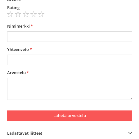
Rating
1
2
3
4
5
star
stars
stars
stars
stars
Nimimerkki
Yhteenveto
Arvostelu
Lähetä arvostelu
Ladattavat liitteet