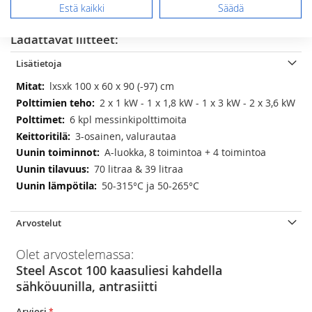
Estä kaikki
Säädä
LISÄÄ TOIVELISTAAN
Ladattavat liitteet:
Lisätietoja
Lisätietoja
lxsxk 100 x 60 x 90 (-97) cm
2 x 1 kW - 1 x 1,8 kW - 1 x 3 kW - 2 x 3,6 kW
6 kpl messinkipolttimoita
3-osainen, valurautaa
A-luokka, 8 toimintoa + 4 toimintoa
70 litraa & 39 litraa
50-315°C ja 50-265°C
Arvostelut
Olet arvostelemassa:
Steel Ascot 100 kaasuliesi kahdella
sähköuunilla, antrasiitti
Arviosi