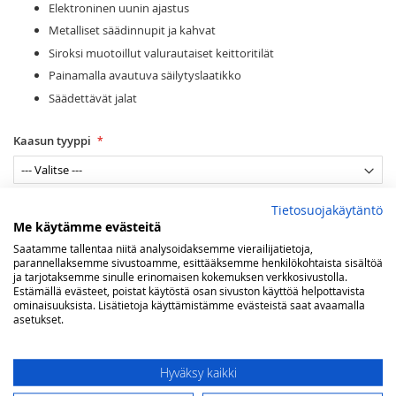
Elektroninen uunin ajastus
Metalliset säädinnupit ja kahvat
Siroksi muotoillut valurautaiset keittoritilät
Painamalla avautuva säilytyslaatikko
Säädettävät jalat
Kaasun tyyppi
Maakaasuasennus Helsingissä
Tietosuojakäytäntö
Me käytämme evästeitä
Saatamme tallentaa niitä analysoidaksemme vierailijatietoja,
parannellaksemme sivustoamme, esittääksemme henkilökohtaista sisältöä
Viimeistely
ja tarjotaksemme sinulle erinomaisen kokemuksen verkkosivustolla.
Estämällä evästeet, poistat käytöstä osan sivuston käyttöä helpottavista
ominaisuuksista. Lisätietoja käyttämistämme evästeistä saat avaamalla
asetukset.
Lisää ostoskoriin
Hyväksy kaikki