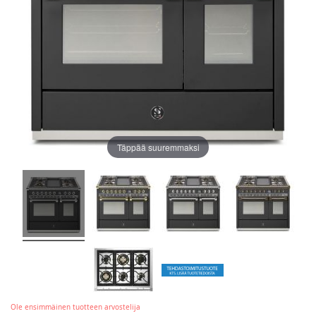
Täppää suuremmaksi
Ole ensimmäinen tuotteen arvostelija