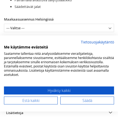
Säädettävät jalat
Maakaasuasennus Helsingissä
Kaasun tyyppi
Tietosuojakäytäntö
Me käytämme evästeitä
Saatamme tallentaa niitä analysoidaksemme vierailijatietoja,
Viimeistely
parannellaksemme sivustoamme, esittääksemme henkilökohtaista sisältöä
ja tarjotaksemme sinulle erinomaisen kokemuksen verkkosivustolla.
Estämällä evästeet, poistat käytöstä osan sivuston käyttöä helpottavista
ominaisuuksista. Lisätietoja käyttämistämme evästeistä saat avaamalla
asetukset.
Lisää ostoskoriin
Hyväksy kaikki
Estä kaikki
Säädä
LISÄÄ TOIVELISTAAN
Lisätietoja