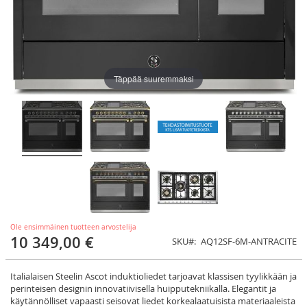
Täppää suuremmaksi
Ole ensimmäinen tuotteen arvostelija
10 349,00 €
SKU
AQ12SF-6M-ANTRACITE
Italialaisen Steelin Ascot induktioliedet tarjoavat klassisen tyylikkään ja
perinteisen designin innovatiivisella huipputekniikalla. Elegantit ja
käytännölliset vapaasti seisovat liedet korkealaatuisista materiaaleista