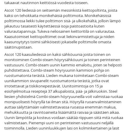
takaavat nautinnon keittiössä vuodesta toiseen.
Ascot 120 liedessä on seitsemän messinkistä keittopoltinta, joista
kaksi on tehokkaita monikehäisiä polttimoita. Monikehäisissä
polttimossa liekki tulee polttimon sisä- ja ulkokehältä, jolloin lämpö
jakautuu tasaisesti käytettäessä isoja paistoastioita kuten
valurautapannuja. Tukeva neliosainen keittoritilä on valurautaa.
Kaasutoimiset keittopolttimet ovat liekinvarmistettuja ja niiden
kaasunsytytys toimii sähköisesti jokaiselle polttimolle omasta
säätönupistaan.
Ascot 120 kaasuliedessä on kaksi sähköuunia joista toinen on
monitoiminen Combi-steam höyrysähköuuni ja toinen perinteinen
vastusuuni. Combi-steam uunin kammio emaloitu, joten se helposti
puhdistettava. Combi-steam höyryuunin kammion pohja on
ruostumatonta terästä. Lieden mukana toimitetaan Combi-steam
uunikammion sivupanelit ruostumatonta terästä, jotka ovat
irrotettavat ja tiskikonepestävät. Uunitoimintoja on 15 ja
esiohjelmoitua reseptejä 37 alkupaloista, pää- ja jälkiruokiin. Steel
liesien yhdistelmä Combi-steam höyryuuneilla voit valmistaa ruokaa
monipuolisesti höyryllä tai ilman sitä. Höyryllä ruoanvalmistaminen
auttaa säilyttämään valmistettavassa ruoassa enemmän makua,
mehukkuutta ja ravintoaineita lisäämättä rasvaa ja säästäen aikaa.
Uunin lämpötila ja kosteus voidaan säätää riippuen siitä mitä ruokaa
valmistetaan. Pienempi uuni on perinteinen vastusuuni neljällä
toiminnolla. Lieden uuninluukkujen lasi on kolminkertainen ja lasit