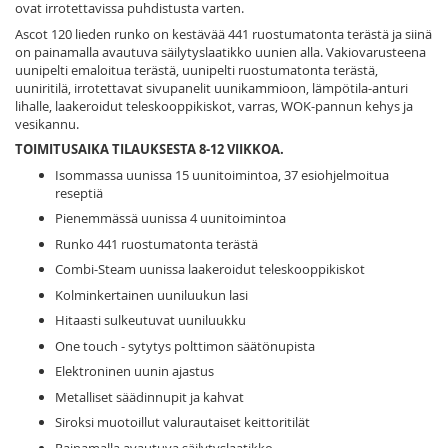
ovat irrotettavissa puhdistusta varten.
Ascot 120 lieden runko on kestävää 441 ruostumatonta terästä ja siinä
on painamalla avautuva säilytyslaatikko uunien alla. Vakiovarusteena
uunipelti emaloitua terästä, uunipelti ruostumatonta terästä,
uuniritilä, irrotettavat sivupanelit uunikammioon, lämpötila-anturi
lihalle, laakeroidut teleskooppikiskot, varras, WOK-pannun kehys ja
vesikannu.
TOIMITUSAIKA TILAUKSESTA 8-12 VIIKKOA.
Isommassa uunissa 15 uunitoimintoa, 37 esiohjelmoitua
reseptiä
Pienemmässä uunissa 4 uunitoimintoa
Runko 441 ruostumatonta terästä
Combi-Steam uunissa laakeroidut teleskooppikiskot
Kolminkertainen uuniluukun lasi
Hitaasti sulkeutuvat uuniluukku
One touch - sytytys polttimon säätönupista
Elektroninen uunin ajastus
Metalliset säädinnupit ja kahvat
Siroksi muotoillut valurautaiset keittoritilät
Painamalla avautuva säilytyslaatikko