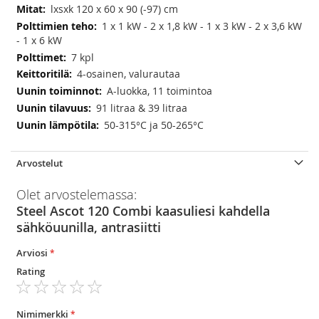
Lisätietoja
lxsxk 120 x 60 x 90 (-97) cm
1 x 1 kW - 2 x 1,8 kW - 1 x 3 kW - 2 x 3,6 kW
- 1 x 6 kW
7 kpl
4-osainen, valurautaa
A-luokka, 11 toimintoa
91 litraa & 39 litraa
50-315°C ja 50-265°C
Arvostelut
Olet arvostelemassa:
Steel Ascot 120 Combi kaasuliesi kahdella
sähköuunilla, antrasiitti
Arviosi
Rating
1
2
3
4
5
star
stars
stars
stars
stars
Nimimerkki