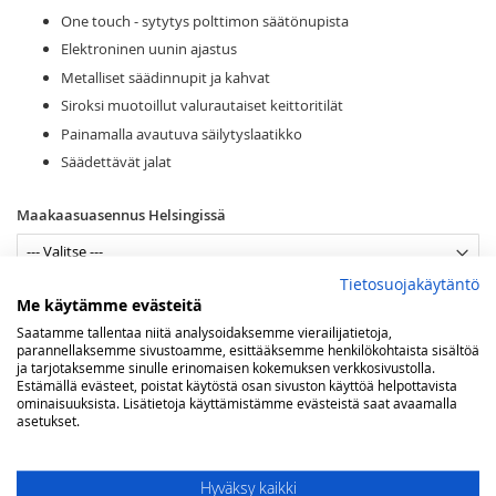
One touch - sytytys polttimon säätönupista
Elektroninen uunin ajastus
Metalliset säädinnupit ja kahvat
Siroksi muotoillut valurautaiset keittoritilät
Painamalla avautuva säilytyslaatikko
Säädettävät jalat
Maakaasuasennus Helsingissä
Tietosuojakäytäntö
Kaasun tyyppi
Me käytämme evästeitä
Saatamme tallentaa niitä analysoidaksemme vierailijatietoja,
parannellaksemme sivustoamme, esittääksemme henkilökohtaista sisältöä
ja tarjotaksemme sinulle erinomaisen kokemuksen verkkosivustolla.
Viimeistely
Estämällä evästeet, poistat käytöstä osan sivuston käyttöä helpottavista
ominaisuuksista. Lisätietoja käyttämistämme evästeistä saat avaamalla
asetukset.
Lisää ostoskoriin
Hyväksy kaikki