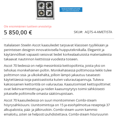
Ole ensimmäinen tuotteen arvostelija
5 850,00 €
SKU
AQ7S-4-AMETISTA
Italialaisen Steelin Ascot kaasuliedet tarjoavat klassisen tyylikkään ja
perinteisen designin innovatiivisella huipputekniikalla. Elegantit ja
käytännölliset vapaasti seisovat liedet korkealaatuisista materiaaleista
takaavat nautinnon keittiössä vuodesta toiseen.
Ascot 70 liedessä on neljä messinkistä keittopoltinta, joista yksi on
tehokas monikehäinen poltin. Monikehäisessä polttimossa liekki tulee
polttimon sisä- ja ulkokehältä, jolloin lämpö jakautuu tasaisesti
käytettäessä isoja paistoastioita kuten valurautapannuja. Tukeva
kaksiosainen keittoritilä on valurautaa. Kaasutoimiset keittopolttimet
ovat liekinvarmistettuja ja niiden kaasunsytytys toimii sähköisesti
jokaiselle polttimolle omasta säätönupistaan.
Ascot 70 kaasuliedessä on suuri monitoiminen Combi-steam
höyrysähköuuni. Uunitoimintoja on 15 ja esiohjelmoitua reseptejä 37
alkupaloista, pää- ja jälkiruokiin. Combi-steam uunin kammio
emaloitu, joten se helposti puhdistettava. Combi-steam höyryuunin