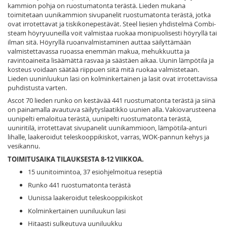
kammion pohja on ruostumatonta terästä. Lieden mukana
toimitetaan uunikammion sivupanelit ruostumatonta terästä, jotka
ovat irrotettavat ja tiskikonepestävät. Steel liesien yhdistelmä Combi-
steam höyryuuneilla voit valmistaa ruokaa monipuolisesti höyryllä tai
ilman sitä. Höyryllä ruoanvalmistaminen auttaa säilyttämään
valmistettavassa ruoassa enemmän makua, mehukkuutta ja
ravintoaineita lisäämättä rasvaa ja säästäen aikaa. Uunin lämpötila ja
kosteus voidaan säätää riippuen siitä mitä ruokaa valmistetaan.
Lieden uuninluukun lasi on kolminkertainen ja lasit ovat irrotettavissa
puhdistusta varten.
Ascot 70 lieden runko on kestävää 441 ruostumatonta terästä ja siinä
on painamalla avautuva säilytyslaatikko uunien alla. Vakiovarusteena
uunipelti emaloitua terästä, uunipelti ruostumatonta terästä,
uuniritilä, irrotettavat sivupanelit uunikammioon, lämpötila-anturi
lihalle, laakeroidut teleskooppikiskot, varras, WOK-pannun kehys ja
vesikannu.
TOIMITUSAIKA TILAUKSESTA 8-12 VIIKKOA.
15 uunitoimintoa, 37 esiohjelmoitua reseptiä
Runko 441 ruostumatonta terästä
Uunissa laakeroidut teleskooppikiskot
Kolminkertainen uuniluukun lasi
Hitaasti sulkeutuva uuniluukku