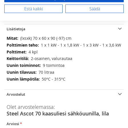
Estä kaikki
Säädä
LISÄÄ TOIVELISTAAN
Lisätietoja
Lisätietoja
(lxsxk) 70 x 60 x 90 (-97) cm
1 x 1 kW - 1 x 1,8 kW - 1 x 3 kW - 1 x 3,6 kW
4 kpl
2-osainen, valurautaa
9 toimintoa
70 litraa
50°C - 315°C
Arvostelut
Olet arvostelemassa:
Steel Ascot 70 kaasuliesi sähköuunilla, lila
Arviosi