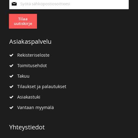
Tilaa
uutiskirjeemme:
Tilaa
uutiskirje
Asiakaspalvelu
Rekisteriseloste
Toimitusehdot
Takuu
Tilaukset ja palautukset
Asiakastuki
Vantaan myymälä
Yhteystiedot