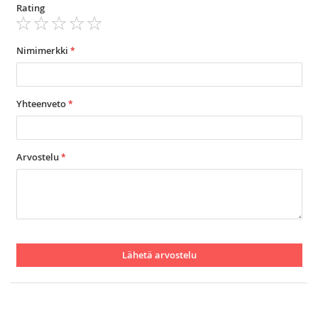
Rating
1
2
3
4
5
star
stars
stars
stars
stars
Nimimerkki
Yhteenveto
Arvostelu
Lähetä arvostelu