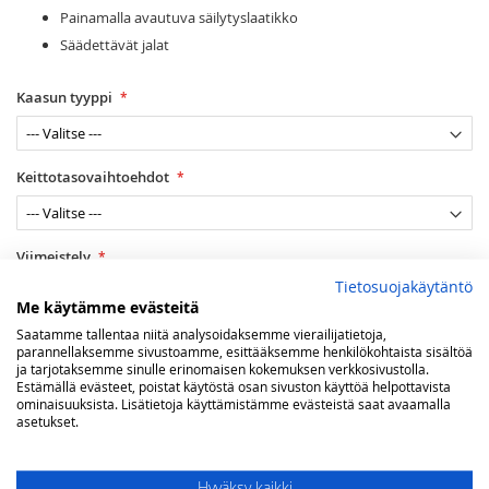
Painamalla avautuva säilytyslaatikko
Säädettävät jalat
Kaasun tyyppi
Keittotasovaihtoehdot
Viimeistely
Tietosuojakäytäntö
Me käytämme evästeitä
Saatamme tallentaa niitä analysoidaksemme vierailijatietoja,
Maakaasuasennus Helsingissä
parannellaksemme sivustoamme, esittääksemme henkilökohtaista sisältöä
ja tarjotaksemme sinulle erinomaisen kokemuksen verkkosivustolla.
Estämällä evästeet, poistat käytöstä osan sivuston käyttöä helpottavista
ominaisuuksista. Lisätietoja käyttämistämme evästeistä saat avaamalla
asetukset.
Lisää ostoskoriin
Hyväksy kaikki