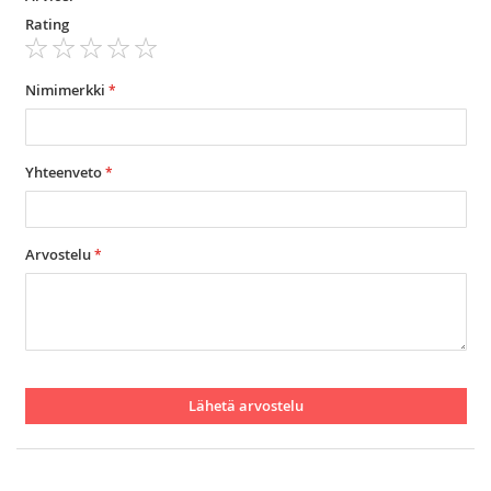
Rating
1
2
3
4
5
star
stars
stars
stars
stars
Nimimerkki
Yhteenveto
Arvostelu
Lähetä arvostelu