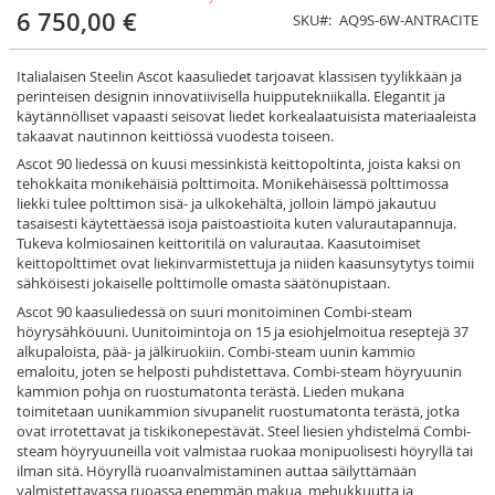
6 750,00 €
SKU
AQ9S-6W-ANTRACITE
Italialaisen Steelin Ascot kaasuliedet tarjoavat klassisen tyylikkään ja
perinteisen designin innovatiivisella huipputekniikalla. Elegantit ja
käytännölliset vapaasti seisovat liedet korkealaatuisista materiaaleista
takaavat nautinnon keittiössä vuodesta toiseen.
Ascot 90 liedessä on kuusi messinkistä keittopoltinta, joista kaksi on
tehokkaita monikehäisiä polttimoita. Monikehäisessä polttimossa
liekki tulee polttimon sisä- ja ulkokehältä, jolloin lämpö jakautuu
tasaisesti käytettäessä isoja paistoastioita kuten valurautapannuja.
Tukeva kolmiosainen keittoritilä on valurautaa. Kaasutoimiset
keittopolttimet ovat liekinvarmistettuja ja niiden kaasunsytytys toimii
sähköisesti jokaiselle polttimolle omasta säätönupistaan.
Ascot 90 kaasuliedessä on suuri monitoiminen Combi-steam
höyrysähköuuni. Uunitoimintoja on 15 ja esiohjelmoitua reseptejä 37
alkupaloista, pää- ja jälkiruokiin. Combi-steam uunin kammio
emaloitu, joten se helposti puhdistettava. Combi-steam höyryuunin
kammion pohja on ruostumatonta terästä. Lieden mukana
toimitetaan uunikammion sivupanelit ruostumatonta terästä, jotka
ovat irrotettavat ja tiskikonepestävät. Steel liesien yhdistelmä Combi-
steam höyryuuneilla voit valmistaa ruokaa monipuolisesti höyryllä tai
ilman sitä. Höyryllä ruoanvalmistaminen auttaa säilyttämään
valmistettavassa ruoassa enemmän makua, mehukkuutta ja