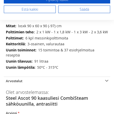
LISÄÄ TOIVELISTAAN
Estä kaikki
Säädä
Lisätietoja
Lisätietoja
lxsxk 90 x 60 x 90 (-97) cm
2 x 1 kW - 1 x 1,8 kW - 1 x 3 kW - 2 x 3,6 kW
6 kpl messinkipolttimoita
3-osainen, valurautaa
15 toimintoa & 37 esiohjelmoitua
reseptiä
91 litraa
50°C - 315°C
Arvostelut
Olet arvostelemassa:
Steel Ascot 90 kaasuliesi CombiSteam
sähköuunilla, antrasiitti
Arviosi