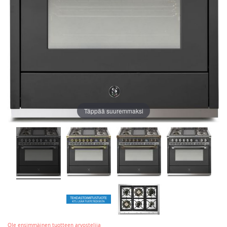
Täppää suuremmaksi
Ole ensimmäinen tuotteen arvostelija