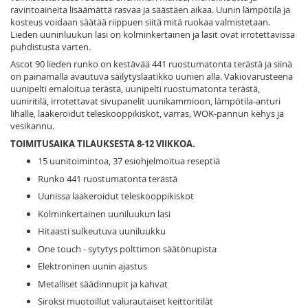
ravintoaineita lisäämättä rasvaa ja säästäen aikaa. Uunin lämpötila ja
kosteus voidaan säätää riippuen siitä mitä ruokaa valmistetaan.
Lieden uuninluukun lasi on kolminkertainen ja lasit ovat irrotettavissa
puhdistusta varten.
Ascot 90 lieden runko on kestävää 441 ruostumatonta terästä ja siinä
on painamalla avautuva säilytyslaatikko uunien alla. Vakiovarusteena
uunipelti emaloitua terästä, uunipelti ruostumatonta terästä,
uuniritilä, irrotettavat sivupanelit uunikammioon, lämpötila-anturi
lihalle, laakeroidut teleskooppikiskot, varras, WOK-pannun kehys ja
vesikannu.
TOIMITUSAIKA TILAUKSESTA 8-12 VIIKKOA.
15 uunitoimintoa, 37 esiohjelmoitua reseptiä
Runko 441 ruostumatonta terästä
Uunissa laakeroidut teleskooppikiskot
Kolminkertainen uuniluukun lasi
Hitaasti sulkeutuva uuniluukku
One touch - sytytys polttimon säätönupista
Elektroninen uunin ajastus
Metalliset säädinnupit ja kahvat
Siroksi muotoillut valurautaiset keittoritilät