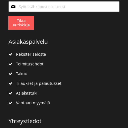
Tilaa
uutiskirjeemme:
Tilaa
uutiskirje
Asiakaspalvelu
Rekisteriseloste
Toimitusehdot
Takuu
Tilaukset ja palautukset
Asiakastuki
Vantaan myymälä
Yhteystiedot