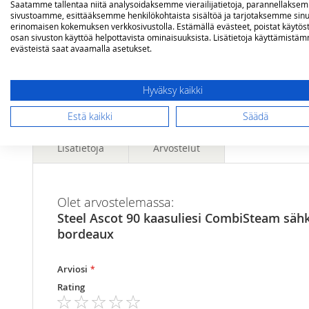
Saatamme tallentaa niitä analysoidaksemme vierailijatietoja, parannellakse
sivustoamme, esittääksemme henkilökohtaista sisältöä ja tarjotaksemme sinu
erinomaisen kokemuksen verkkosivustolla. Estämällä evästeet, poistat käytös
osan sivuston käyttöä helpottavista ominaisuuksista. Lisätietoja käyttämistä
evästeistä saat avaamalla asetukset.
Hyväksy kaikki
Estä kaikki
Säädä
Lisätietoja
Arvostelut
Lisätietoja
Mitat
lxsxk 90 x 60 x 90 (-97) cm
Olet arvostelemassa:
Steel Ascot 90 kaasuliesi CombiSteam sähk
Polttimien teho
2 x 1 kW - 1 x 1,8 kW - 1 x 3 kW - 
bordeaux
Polttimet
6 kpl messinkipolttimoita
Keittoritilä
3-osainen, valurautaa
Arviosi
Uunin toiminnot
15 toimintoa & 37 esiohjelmoitua
Rating
Uunin tilavuus
91 litraa