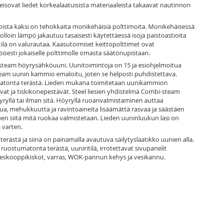
 seisovat liedet korkealaatuisista materiaaleista takaavat nautinnon
 joista kaksi on tehokkaita monikehäisiä polttimoita. Monikehäisessä
 jolloin lämpö jakautuu tasaisesti käytettäessä isoja paistoastioita
ilä on valurautaa. Kaasutoimiset keittopolttimet ovat
öisesti jokaiselle polttimolle omasta säätönupistaan.
steam höyrysähköuuni. Uunitoimintoja on 15 ja esiohjelmoitua
-steam uunin kammio emaloitu, joten se helposti puhdistettava.
tonta terästä. Lieden mukana toimitetaan uunikammion
avat ja tiskikonepestävät. Steel liesien yhdistelmä Combi-steam
ryllä tai ilman sitä. Höyryllä ruoanvalmistaminen auttaa
, mehukkuutta ja ravintoaineita lisäämättä rasvaa ja säästäen
uen siitä mitä ruokaa valmistetaan. Lieden uuninluukun lasi on
 varten.
rästä ja siinä on painamalla avautuva säilytyslaatikko uunien alla.
ruostumatonta terästä, uuniritilä, irrotettavat sivupanelit
eleskooppikiskot, varras, WOK-pannun kehys ja vesikannu.