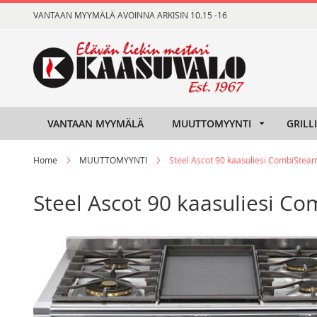
Skip
VANTAAN MYYMÄLÄ AVOINNA ARKISIN 10.15 -16
to
Content
VANTAAN MYYMÄLÄ
MUUTTOMYYNTI
GRILL
Home
MUUTTOMYYNTI
Steel Ascot 90 kaasuliesi CombiStea
Steel Ascot 90 kaasuliesi C
Skip
Skip
to
to
the
the
end
beginning
of
of
the
the