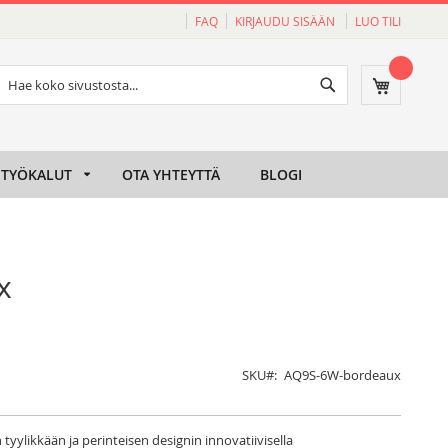
FAQ
KIRJAUDU SISÄÄN
LUO TILI
Haku
Ostoskori
Haku
TYÖKALUT
OTA YHTEYTTÄ
BLOGI
x
SKU
AQ9S-6W-bordeaux
n tyylikkään ja perinteisen designin innovatiivisella