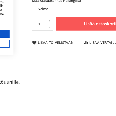
Maakaasuasennus Helsingissä
mme
lle
tä
mme
Lisää ostoskori
LISÄÄ TOIVELISTAAN
LISÄÄ VERTAI
öuunilla,
2 x 3,6 kW
 reseptiä