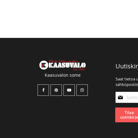
Uutiskir
Kaasuvalon some
Saat tietoa 
sähköpostiis
Tilaa
uutiskirjee
Tilaa
uutiskirj