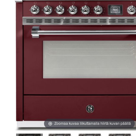
images
images
gallery
gallery
Zoomaa kuvaa liikuttamalla hiirtä kuvan päällä