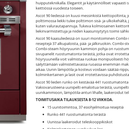
huipputekniikalla. Elegantit ja käytännölliset vapaasti
keittiössä vuodesta toiseen.
Ascot 90 liedessä on kuusi messinkistä keittopoltinta,
polttimossa liekki tulee polttimon sisä- ja ulkokehältä,
kuten valurautapannuja. Tukeva kolmiosainen keittorit
liekinvarmistettuja ja niiden kaasunsytytys toimii sähk
Ascot 90 kaasuliedessä on suuri monitoiminen Combi-
reseptejä 37 alkupaloista, pää- ja jälkiruokiin. Combi
Combi-steam höyryuunin kammion pohja on ruostuma
sivupanelit ruostumatonta terästä, jotka ovat irrotett
höyryuuneilla voit valmistaa ruokaa monipuolisesti höy
säilyttämään valmistettavassa ruoassa enemmän makua
aikaa. Uunin lämpötila ja kosteus voidaan säätää riipp
kolminkertainen ja lasit ovat irrotettavissa puhdistusta
Ascot 90 lieden runko on kestävää 441 ruostumatonta te
Vakiovarusteena uunipelti emaloitua terästä, uunipelti 
uunikammioon, lämpötila-anturi lihalle, laakeroidut t
TOIMITUSAIKA TILAUKSESTA 8-12 VIIKKOA.
15 uunitoimintoa, 37 esiohjelmoitua reseptiä
Runko 441 ruostumatonta terästä
Uunissa laakeroidut teleskooppikiskot