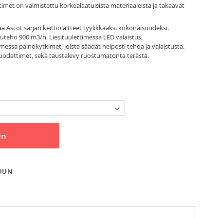
ettimet on valmistettu korkealaatuisista materiaaleista ja takaavat
ää Ascot sarjan keittiölaitteet tyylikkääksi kokonaisuudeksi.
uteho 900 m3/h. Liesituulettimessa LED valaistus,
essa painokytkimet, joista säädät helposti tehoa ja valaistusta.
lisuodattimet, sekä taustalevy ruostumatonta terästä.
in
LUUN