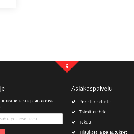
je
Asiakaspalvelu
uutuustuotteista ja tarjouksista
Rekisteriseloste
i
Toimitusehdot
mme:
Takuu
Tilaukset ja palautukset