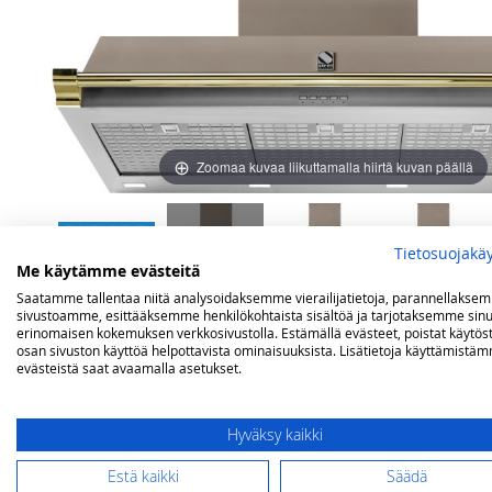
images
images
gallery
gallery
Zoomaa kuvaa liikuttamalla hiirtä kuvan päällä
Tietosuojakä
Me käytämme evästeitä
Saatamme tallentaa niitä analysoidaksemme vierailijatietoja, parannellakse
sivustoamme, esittääksemme henkilökohtaista sisältöä ja tarjotaksemme sinu
erinomaisen kokemuksen verkkosivustolla. Estämällä evästeet, poistat käytös
osan sivuston käyttöä helpottavista ominaisuuksista. Lisätietoja käyttämistä
evästeistä saat avaamalla asetukset.
Hyväksy kaikki
Lisätietoja
Arvostelut
Estä kaikki
Säädä