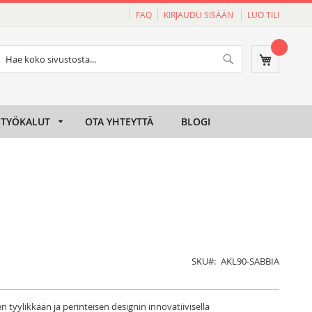
FAQ
KIRJAUDU SISÄÄN
LUO TILI
Haku
Ostoskori
Haku
TYÖKALUT
OTA YHTEYTTÄ
BLOGI
SKU
AKL90-SABBIA
n tyylikkään ja perinteisen designin innovatiivisella