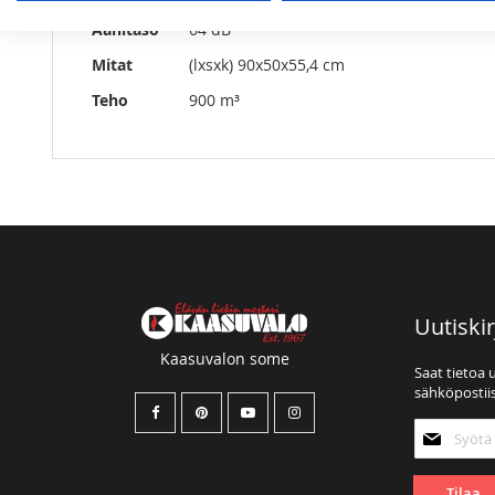
Lisätietoja
Äänitaso
64 dB
Mitat
(lxsxk) 90x50x55,4 cm
Teho
900 m³
Uutiskir
Kaasuvalon some
Saat tietoa 
sähköpostiis
Tilaa
uutiskirjee
Tilaa