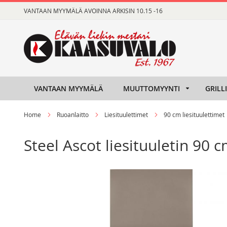
Skip
VANTAAN MYYMÄLÄ AVOINNA ARKISIN 10.15 -16
to
Content
VANTAAN MYYMÄLÄ
MUUTTOMYYNTI
GRILL
Home
Ruoanlaitto
Liesituulettimet
90 cm liesituulettimet
Steel Ascot liesituuletin 90 
Skip
Skip
to
to
the
the
end
beginning
of
of
the
the