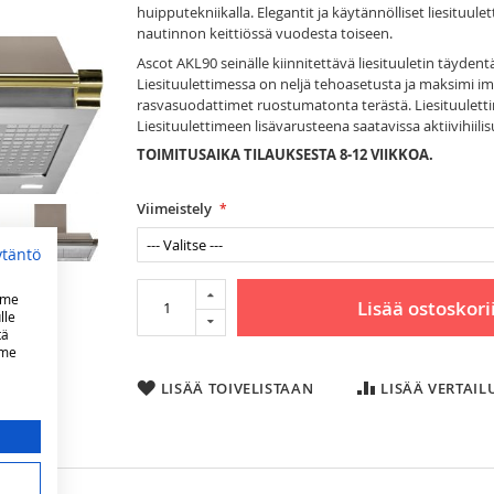
huipputekniikalla. Elegantit ja käytännölliset liesituul
nautinnon keittiössä vuodesta toiseen.
Ascot AKL90 seinälle kiinnitettävä liesituuletin täydent
Liesituulettimessa on neljä tehoasetusta ja maksimi im
rasvasuodattimet ruostumatonta terästä. Liesituulettim
Liesituulettimeen lisävarusteena saatavissa aktiivihii
TOIMITUSAIKA TILAUKSESTA 8-12 VIIKKOA.
Viimeistely
ytäntö
mme
Lisää ostoskori
lle
tä
mme
LISÄÄ TOIVELISTAAN
LISÄÄ VERTAI