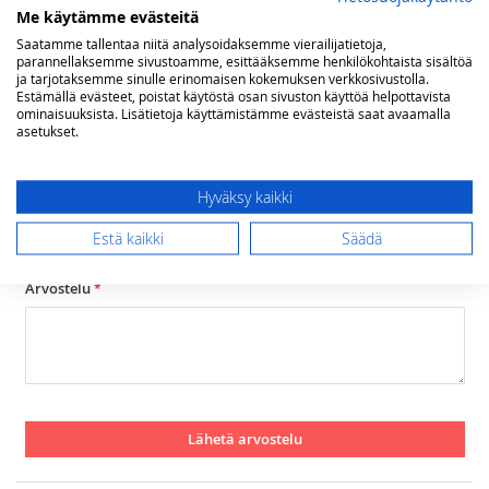
Me käytämme evästeitä
Arviosi
Saatamme tallentaa niitä analysoidaksemme vierailijatietoja,
Rating
parannellaksemme sivustoamme, esittääksemme henkilökohtaista sisältöä
ja tarjotaksemme sinulle erinomaisen kokemuksen verkkosivustolla.
Estämällä evästeet, poistat käytöstä osan sivuston käyttöä helpottavista
1
2
3
4
5
ominaisuuksista. Lisätietoja käyttämistämme evästeistä saat avaamalla
star
stars
stars
stars
stars
Nimimerkki
asetukset.
Hyväksy kaikki
Yhteenveto
Estä kaikki
Säädä
Arvostelu
Lähetä arvostelu