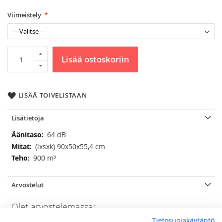
Viimeistely
Lisää ostoskoriin
LISÄÄ TOIVELISTAAN
Lisätietoja
Lisätietoja
64 dB
(lxsxk) 90x50x55,4 cm
900 m³
Arvostelut
Olet arvostelemassa:
Steel Ascot liesituuletin 90 cm, lila
Tietosuojakäytäntö