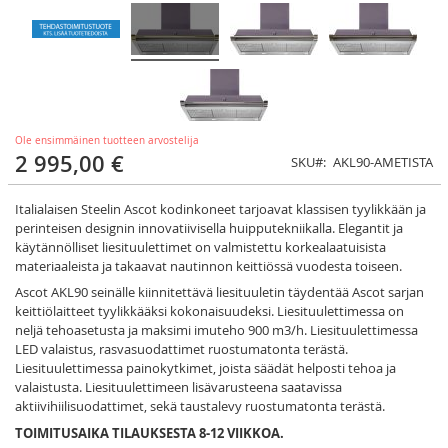
Ole ensimmäinen tuotteen arvostelija
2 995,00 €
SKU
AKL90-AMETISTA
Italialaisen Steelin Ascot kodinkoneet tarjoavat klassisen tyylikkään ja
perinteisen designin innovatiivisella huipputekniikalla. Elegantit ja
käytännölliset liesituulettimet on valmistettu korkealaatuisista
materiaaleista ja takaavat nautinnon keittiössä vuodesta toiseen.
Ascot AKL90 seinälle kiinnitettävä liesituuletin täydentää Ascot sarjan
keittiölaitteet tyylikkääksi kokonaisuudeksi. Liesituulettimessa on
neljä tehoasetusta ja maksimi imuteho 900 m3/h. Liesituulettimessa
LED valaistus, rasvasuodattimet ruostumatonta terästä.
Liesituulettimessa painokytkimet, joista säädät helposti tehoa ja
valaistusta. Liesituulettimeen lisävarusteena saatavissa
aktiivihiilisuodattimet, sekä taustalevy ruostumatonta terästä.
TOIMITUSAIKA TILAUKSESTA 8-12 VIIKKOA.