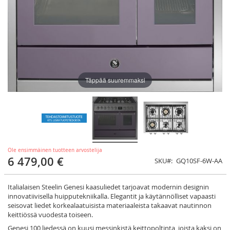
Täppää suuremmaksi
Ole ensimmäinen tuotteen arvostelija
6 479,00 €
SKU
GQ10SF-6W-AA
Italialaisen Steelin Genesi kaasuliedet tarjoavat modernin designin
innovatiivisella huipputekniikalla. Elegantit ja käytännölliset vapaasti
seisovat liedet korkealaatuisista materiaaleista takaavat nautinnon
keittiössä vuodesta toiseen.
Genesi 100 liedessä on kuusi messinkistä keittopoltinta, joista kaksi on