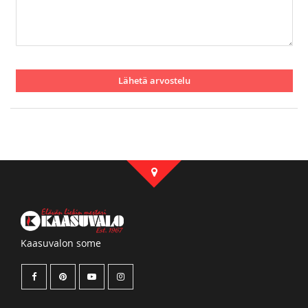
Lähetä arvostelu
Kaasuvalon some