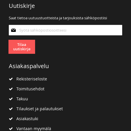
Uutiskirje
Saat tietoa uutuustuotteista ja tarjouksista sähköpostiisi
Tilaa
uutiskirjeemme:
Tilaa
uutiskirje
Asiakaspalvelu
Rekisteriseloste
Toimitusehdot
Takuu
Tilaukset ja palautukset
Asiakastuki
Vantaan myymälä