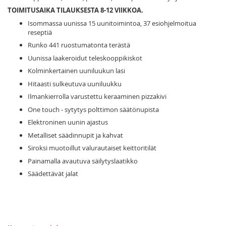
TOIMITUSAIKA TILAUKSESTA 8-12 VIIKKOA.
Isommassa uunissa 15 uunitoimintoa, 37 esiohjelmoitua
reseptiä
Runko 441 ruostumatonta terästä
Uunissa laakeroidut teleskooppikiskot
Kolminkertainen uuniluukun lasi
Hitaasti sulkeutuva uuniluukku
Ilmankierrolla varustettu keraaminen pizzakivi
One touch - sytytys polttimon säätönupista
Elektroninen uunin ajastus
Metalliset säädinnupit ja kahvat
Siroksi muotoillut valurautaiset keittoritilät
Painamalla avautuva säilytyslaatikko
Säädettävät jalat