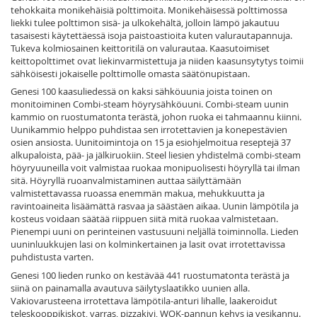
tehokkaita monikehäisiä polttimoita. Monikehäisessä polttimossa
liekki tulee polttimon sisä- ja ulkokehältä, jolloin lämpö jakautuu
tasaisesti käytettäessä isoja paistoastioita kuten valurautapannuja.
Tukeva kolmiosainen keittoritilä on valurautaa. Kaasutoimiset
keittopolttimet ovat liekinvarmistettuja ja niiden kaasunsytytys toimii
sähköisesti jokaiselle polttimolle omasta säätönupistaan.
Genesi 100 kaasuliedessä on kaksi sähköuunia joista toinen on
monitoiminen Combi-steam höyrysähköuuni. Combi-steam uunin
kammio on ruostumatonta terästä, johon ruoka ei tahmaannu kiinni.
Uunikammio helppo puhdistaa sen irrotettavien ja konepestävien
osien ansiosta. Uunitoimintoja on 15 ja esiohjelmoitua reseptejä 37
alkupaloista, pää- ja jälkiruokiin. Steel liesien yhdistelmä combi-steam
höyryuuneilla voit valmistaa ruokaa monipuolisesti höyryllä tai ilman
sitä. Höyryllä ruoanvalmistaminen auttaa säilyttämään
valmistettavassa ruoassa enemmän makua, mehukkuutta ja
ravintoaineita lisäämättä rasvaa ja säästäen aikaa. Uunin lämpötila ja
kosteus voidaan säätää riippuen siitä mitä ruokaa valmistetaan.
Pienempi uuni on perinteinen vastusuuni neljällä toiminnolla. Lieden
uuninluukkujen lasi on kolminkertainen ja lasit ovat irrotettavissa
puhdistusta varten.
Genesi 100 lieden runko on kestävää 441 ruostumatonta terästä ja
siinä on painamalla avautuva säilytyslaatikko uunien alla.
Vakiovarusteena irrotettava lämpötila-anturi lihalle, laakeroidut
teleskooppikiskot, varras, pizzakivi, WOK-pannun kehys ja vesikannu.