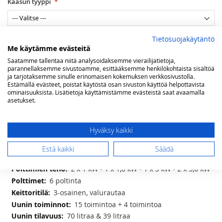
Kaasun tyyppi
Maakaasuasennus Helsingissä
Tietosuojakäytäntö
Me käytämme evästeitä
Saatamme tallentaa niitä analysoidaksemme vierailijatietoja,
parannellaksemme sivustoamme, esittääksemme henkilökohtaista sisältöä
ja tarjotaksemme sinulle erinomaisen kokemuksen verkkosivustolla.
Lisää ostoskoriin
Estämällä evästeet, poistat käytöstä osan sivuston käyttöä helpottavista
ominaisuuksista. Lisätietoja käyttämistämme evästeistä saat avaamalla
asetukset.
LISÄÄ TOIVELISTAAN
Hyväksy kaikki
Lisätietoja
Estä kaikki
Säädä
Lisätietoja
lxsxk 100 x 60 x 90 (-97) cm
2 x 1 kW - 1 x 1,8 kW - 1 x 3 kW - 2 x 3,6 kW
6 poltinta
3-osainen, valurautaa
15 toimintoa + 4 toimintoa
70 litraa & 39 litraa