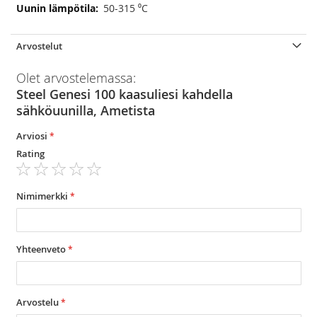
50-315 ⁰C
Arvostelut
Olet arvostelemassa:
Steel Genesi 100 kaasuliesi kahdella
sähköuunilla, Ametista
Arviosi
Rating
1
2
3
4
5
star
stars
stars
stars
stars
Nimimerkki
Yhteenveto
Arvostelu