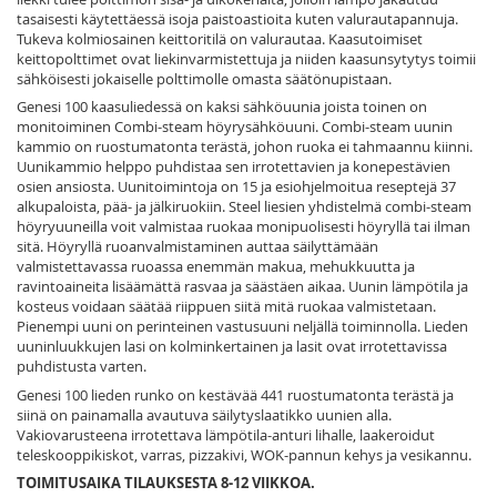
tasaisesti käytettäessä isoja paistoastioita kuten valurautapannuja.
Tukeva kolmiosainen keittoritilä on valurautaa. Kaasutoimiset
keittopolttimet ovat liekinvarmistettuja ja niiden kaasunsytytys toimii
sähköisesti jokaiselle polttimolle omasta säätönupistaan.
Genesi 100 kaasuliedessä on kaksi sähköuunia joista toinen on
monitoiminen Combi-steam höyrysähköuuni. Combi-steam uunin
kammio on ruostumatonta terästä, johon ruoka ei tahmaannu kiinni.
Uunikammio helppo puhdistaa sen irrotettavien ja konepestävien
osien ansiosta. Uunitoimintoja on 15 ja esiohjelmoitua reseptejä 37
alkupaloista, pää- ja jälkiruokiin. Steel liesien yhdistelmä combi-steam
höyryuuneilla voit valmistaa ruokaa monipuolisesti höyryllä tai ilman
sitä. Höyryllä ruoanvalmistaminen auttaa säilyttämään
valmistettavassa ruoassa enemmän makua, mehukkuutta ja
ravintoaineita lisäämättä rasvaa ja säästäen aikaa. Uunin lämpötila ja
kosteus voidaan säätää riippuen siitä mitä ruokaa valmistetaan.
Pienempi uuni on perinteinen vastusuuni neljällä toiminnolla. Lieden
uuninluukkujen lasi on kolminkertainen ja lasit ovat irrotettavissa
puhdistusta varten.
Genesi 100 lieden runko on kestävää 441 ruostumatonta terästä ja
siinä on painamalla avautuva säilytyslaatikko uunien alla.
Vakiovarusteena irrotettava lämpötila-anturi lihalle, laakeroidut
teleskooppikiskot, varras, pizzakivi, WOK-pannun kehys ja vesikannu.
TOIMITUSAIKA TILAUKSESTA 8-12 VIIKKOA.