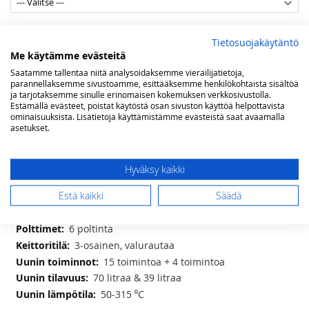
Maakaasuasennus Helsingissä
Tietosuojakäytäntö
Me käytämme evästeitä
Saatamme tallentaa niitä analysoidaksemme vierailijatietoja,
parannellaksemme sivustoamme, esittääksemme henkilökohtaista sisältöä
Lisää ostoskoriin
ja tarjotaksemme sinulle erinomaisen kokemuksen verkkosivustolla.
Estämällä evästeet, poistat käytöstä osan sivuston käyttöä helpottavista
ominaisuuksista. Lisätietoja käyttämistämme evästeistä saat avaamalla
asetukset.
LISÄÄ TOIVELISTAAN
Hyväksy kaikki
Lisätietoja
Lisätietoja
Estä kaikki
Säädä
lxsxk 100 x 60 x 90 (-97) cm
2 x 1 kW - 1 x 1,8 kW - 1 x 3 kW - 2 x 3,6 kW
6 poltinta
3-osainen, valurautaa
15 toimintoa + 4 toimintoa
70 litraa & 39 litraa
50-315 ⁰C