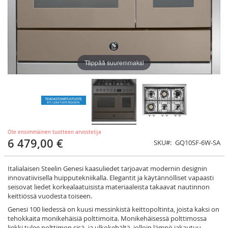
Täppää suuremmaksi
Ole ensimmäinen tuotteen arvostelija
6 479,00 €
SKU
GQ10SF-6W-SA
Italialaisen Steelin Genesi kaasuliedet tarjoavat modernin designin
innovatiivisella huipputekniikalla. Elegantit ja käytännölliset vapaasti
seisovat liedet korkealaatuisista materiaaleista takaavat nautinnon
keittiössä vuodesta toiseen.
Genesi 100 liedessä on kuusi messinkistä keittopoltinta, joista kaksi on
tehokkaita monikehäisiä polttimoita. Monikehäisessä polttimossa
liekki tulee polttimon sisä- ja ulkokehältä, jolloin lämpö jakautuu