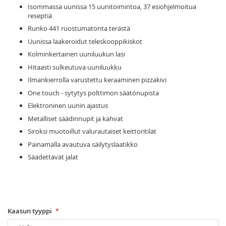
Isommassa uunissa 15 uunitoimintoa, 37 esiohjelmoitua
reseptiä
Runko 441 ruostumatonta terästä
Uunissa laakeroidut teleskooppikiskot
Kolminkertainen uuniluukun lasi
Hitaasti sulkeutuva uuniluukku
Ilmankierrolla varustettu keraaminen pizzakivi
One touch - sytytys polttimon säätönupista
Elektroninen uunin ajastus
Metalliset säädinnupit ja kahvat
Siroksi muotoillut valurautaiset keittoritilät
Painamalla avautuva säilytyslaatikko
Säädettävät jalat
Kaasun tyyppi