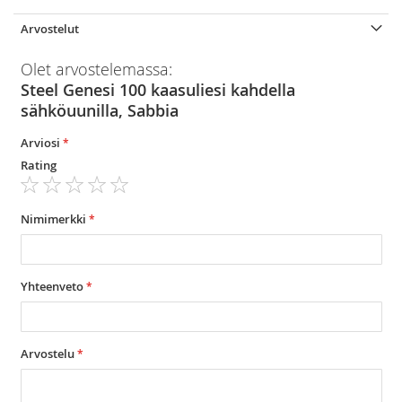
Arvostelut
Olet arvostelemassa:
Steel Genesi 100 kaasuliesi kahdella
sähköuunilla, Sabbia
Arviosi
Rating
1
2
3
4
5
star
stars
stars
stars
stars
Nimimerkki
Yhteenveto
Arvostelu