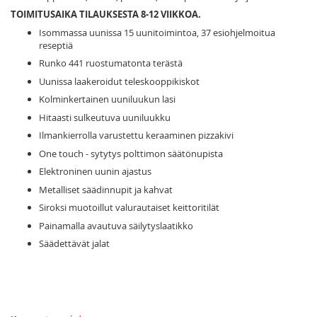
TOIMITUSAIKA TILAUKSESTA 8-12 VIIKKOA.
Isommassa uunissa 15 uunitoimintoa, 37 esiohjelmoitua
reseptiä
Runko 441 ruostumatonta terästä
Uunissa laakeroidut teleskooppikiskot
Kolminkertainen uuniluukun lasi
Hitaasti sulkeutuva uuniluukku
Ilmankierrolla varustettu keraaminen pizzakivi
One touch - sytytys polttimon säätönupista
Elektroninen uunin ajastus
Metalliset säädinnupit ja kahvat
Siroksi muotoillut valurautaiset keittoritilät
Painamalla avautuva säilytyslaatikko
Säädettävät jalat