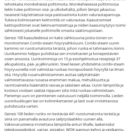
tehokkaita monikehäisiä polttimoita. Monikehäisessä polttimossa
liekki tulee polttimon sisä- ja ulkokehältä, jolloin lämpö jakautuu
tasaisesti käytettäessä isoja paistoastioita kuten valurautapannuja.
Tukeva kolmiosainen keittoritilä on valurautaa. Kaasutoimiset
keittopolttimet ovat liekinvarmistettuja ja niiden kaasunsytytys toimii
sähköisesti jokaiselle polttimolle omasta säätönupistaan.
Genesi 100 kaasuliedessä on kaksi sähköuunia joista toinen on
monitoiminen Combi-steam höyrysähköuuni. Combi-steam uunin
kammio on ruostumatonta terästä, johon ruoka ei tahmaannu kiinni.
Uunikammio helppo puhdistaa sen irrotettavien ja konepestävien
osien ansiosta. Uunitoimintoja on 15 ja esiohjelmoitua reseptejä 37
alkupaloista, pää- ja jälkiruokiin. Steel liesien yhdistelmä combi-steam
höyryuuneilla voit valmistaa ruokaa monipuolisesti höyryllä tai ilman
sitä. Höyryllä ruoanvalmistaminen auttaa säilyttämään
valmistettavassa ruoassa enemmän makua, mehukkuutta ja
ravintoaineita lisäämättä rasvaa ja säästäen aikaa. Uunin lämpötila ja
kosteus voidaan säätää riippuen siitä mitä ruokaa valmistetaan.
Pienempi uuni on perinteinen vastusuuni neljällä toiminnolla. Lieden
uuninluukkujen lasi on kolminkertainen ja lasit ovat irrotettavissa
puhdistusta varten.
Genesi 100 lieden runko on kestävää 441 ruostumatonta terästä ja
siinä on painamalla avautuva säilytyslaatikko uunien alla.
Vakiovarusteena irrotettava lämpötila-anturi lihalle, laakeroidut
teleskooppikiskot, varras, pizzakivi, WOK-pannun kehys ja vesikannu.