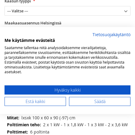
Kaasun tyyppi
Maakaasuasennus Helsingissä
Tietosuojakäytäntö
Me käytämme evästeitä
keittotaso vaihtoehdot
Saatamme tallentaa niitä analysoidaksemme vierailijatietoja,
parannellaksemme sivustoamme, esittääksemme henkilökohtaista sisältöä
ja tarjotaksemme sinulle erinomaisen kokemuksen verkkosivustolla.
Estämällä evästeet, poistat käytöstä osan sivuston käyttöä helpottavista
ominaisuuksista. Lisätietoja käyttämistämme evästeistä saat avaamalla
Lisää ostoskoriin
asetukset.
Hyväksy kaikki
LISÄÄ TOIVELISTAAN
Estä kaikki
Säädä
Lisätietoja
Lisätietoja
lxsxk 100 x 60 x 90 (-97) cm
2 x 1 kW - 1 x 1,8 kW - 1 x 3 kW - 2 x 3,6 kW
6 poltinta