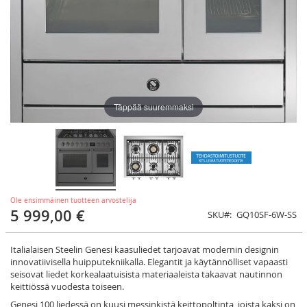
Täppää suuremmaksi
Ole ensimmäinen tuotteen arvostelija
5 999,00 €
SKU
GQ10SF-6W-SS
Italialaisen Steelin Genesi kaasuliedet tarjoavat modernin designin
innovatiivisella huipputekniikalla. Elegantit ja käytännölliset vapaasti
seisovat liedet korkealaatuisista materiaaleista takaavat nautinnon
keittiössä vuodesta toiseen.
Genesi 100 liedessä on kuusi messinkistä keittopoltinta, joista kaksi on