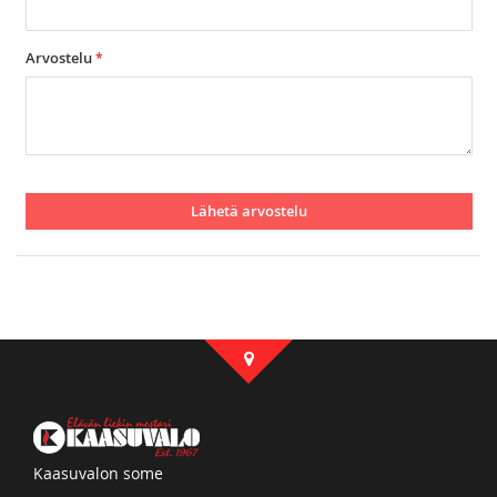
Arvostelu
Lähetä arvostelu
Kaasuvalon some