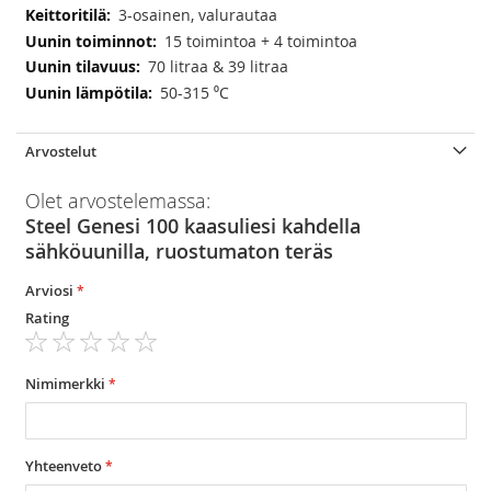
3-osainen, valurautaa
15 toimintoa + 4 toimintoa
70 litraa & 39 litraa
50-315 ⁰C
Arvostelut
Olet arvostelemassa:
Steel Genesi 100 kaasuliesi kahdella
sähköuunilla, ruostumaton teräs
Arviosi
Rating
1
2
3
4
5
star
stars
stars
stars
stars
Nimimerkki
Yhteenveto