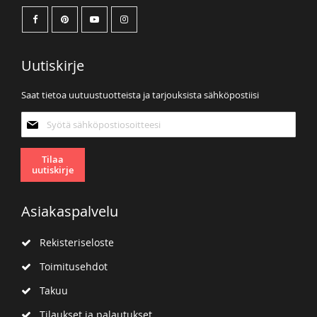
Uutiskirje
Saat tietoa uutuustuotteista ja tarjouksista sähköpostiisi
Tilaa
uutiskirjeemme:
Tilaa
uutiskirje
Asiakaspalvelu
Rekisteriseloste
Toimitusehdot
Takuu
Tilaukset ja palautukset